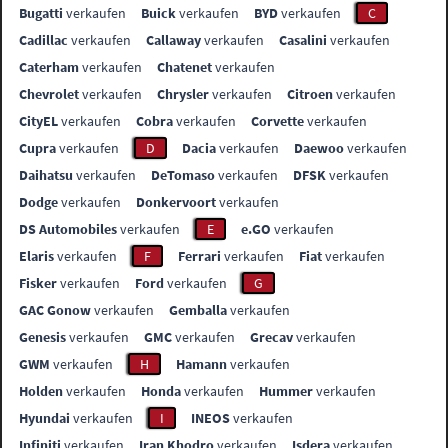
Bugatti
verkaufen
Buick
verkaufen
BYD
verkaufen
C
Cadillac
verkaufen
Callaway
verkaufen
Casalini
verkaufen
Caterham
verkaufen
Chatenet
verkaufen
Chevrolet
verkaufen
Chrysler
verkaufen
Citroen
verkaufen
CityEL
verkaufen
Cobra
verkaufen
Corvette
verkaufen
Cupra
verkaufen
D
Dacia
verkaufen
Daewoo
verkaufen
Daihatsu
verkaufen
DeTomaso
verkaufen
DFSK
verkaufen
Dodge
verkaufen
Donkervoort
verkaufen
DS Automobiles
verkaufen
E
e.GO
verkaufen
Elaris
verkaufen
F
Ferrari
verkaufen
Fiat
verkaufen
Fisker
verkaufen
Ford
verkaufen
G
GAC Gonow
verkaufen
Gemballa
verkaufen
Genesis
verkaufen
GMC
verkaufen
Grecav
verkaufen
GWM
verkaufen
H
Hamann
verkaufen
Holden
verkaufen
Honda
verkaufen
Hummer
verkaufen
Hyundai
verkaufen
I
INEOS
verkaufen
Infiniti
verkaufen
Iran Khodro
verkaufen
Isdera
verkaufen