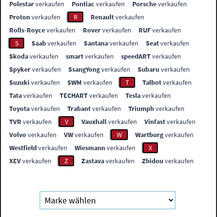
Polestar
verkaufen
Pontiac
verkaufen
Porsche
verkaufen
Proton
verkaufen
R
Renault
verkaufen
Rolls-Royce
verkaufen
Rover
verkaufen
RUF
verkaufen
S
Saab
verkaufen
Santana
verkaufen
Seat
verkaufen
Skoda
verkaufen
smart
verkaufen
speedART
verkaufen
Spyker
verkaufen
SsangYong
verkaufen
Subaru
verkaufen
Suzuki
verkaufen
SWM
verkaufen
T
Talbot
verkaufen
Tata
verkaufen
TECHART
verkaufen
Tesla
verkaufen
Toyota
verkaufen
Trabant
verkaufen
Triumph
verkaufen
TVR
verkaufen
V
Vauxhall
verkaufen
Vinfast
verkaufen
Volvo
verkaufen
VW
verkaufen
W
Wartburg
verkaufen
Westfield
verkaufen
Wiesmann
verkaufen
X
XEV
verkaufen
Z
Zastava
verkaufen
Zhidou
verkaufen