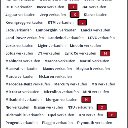
Isuzu
verkaufen
Iveco
verkaufen
J
JAC
verkaufen
Jaguar
verkaufen
Jeep
verkaufen
K
Kia
verkaufen
Koenigsegg
verkaufen
KTM
verkaufen
L
Lada
verkaufen
Lamborghini
verkaufen
Lancia
verkaufen
Land-Rover
verkaufen
Landwind
verkaufen
LEVC
verkaufen
Lexus
verkaufen
Ligier
verkaufen
Lincoln
verkaufen
Lotus
verkaufen
LTI
verkaufen
Lynk Co
verkaufen
M
Mahindra
verkaufen
Marcos
verkaufen
Maruti
verkaufen
Maserati
verkaufen
Maxus
verkaufen
Maybach
verkaufen
Mazda
verkaufen
McLaren
verkaufen
Mercedes-Benz
verkaufen
Mercury
verkaufen
MG
verkaufen
Microcar
verkaufen
Microlino
verkaufen
MINI
verkaufen
Mitsubishi
verkaufen
Morgan
verkaufen
N
Nio
verkaufen
Nissan
verkaufen
NSU
verkaufen
O
Oldsmobile
verkaufen
Opel
verkaufen
Ora
verkaufen
P
Peugeot
verkaufen
Piaggio
verkaufen
Plymouth
verkaufen