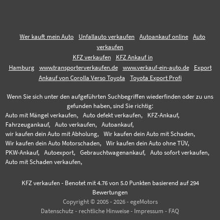
Wer kauft mein Auto
Unfallauto verkaufen
Autoankauf online
Auto
verkaufen
KFZ verkaufen
KFZ Ankauf in
Hamburg
www.transporterverkaufen.de
www.verkauf-ein-auto.de
Export
Ankauf von Corolla Verso Toyota
Toyota Export Profi
Wenn Sie sich unter den aufgeführten Suchbegriffen wiederfinden oder zu uns
gefunden haben, sind Sie richtig:
Auto mit Mängel verkaufen,
Auto defekt verkaufen,
KFZ-Ankauf,
Fahrzeugankauf,
Auto verkaufen,
Autoankauf,
wir kaufen dein Auto mit Abholung,
Wir kaufen dein Auto mit Schaden,
Wir kaufen dein Auto Motorschaden,
Wir kaufen dein Auto ohne TÜV,
PKW-Ankauf,
Autoexport,
Gebrauchtwagenankauf,
Auto sofort verkaufen,
Auto mit Schaden verkaufen,
KFZ verkaufen
-
Benotet mit
4.76
von 5.0 Punkten basierend auf
294
Bewertungen
Copyright © 2005 - 2026 - egeMotors
Datenschutz
-
rechtliche Hinweise
-
Impressum
-
FAQ