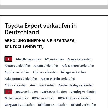
Toyota Export verkaufen in
Deutschland
ABHOLUNG INNERHALB EINES TAGES,
DEUTSCHLANDWEIT,
A
Abarth
verkaufen
AC
verkaufen
Acura
verkaufen
Aiways
verkaufen
Aixam
verkaufen
Alfa Romeo
verkaufen
Alpina
verkaufen
Alpine
verkaufen
Artega
verkaufen
Asia Motors
verkaufen
Aston Martin
verkaufen
Audi
verkaufen
Austin
verkaufen
Austin Healey
verkaufen
B
BAIC
verkaufen
Barkas
verkaufen
Bentley
verkaufen
Bitter
verkaufen
BMW
verkaufen
BMW Alpina
verkaufen
Borgward
verkaufen
Brilliance
verkaufen
Bristol
verkaufen