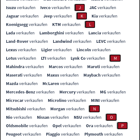
Isuzu
verkaufen
Iveco
verkaufen
J
JAC
verkaufen
Jaguar
verkaufen
Jeep
verkaufen
K
Kia
verkaufen
Koenigsegg
verkaufen
KTM
verkaufen
L
Lada
verkaufen
Lamborghini
verkaufen
Lancia
verkaufen
Land-Rover
verkaufen
Landwind
verkaufen
LEVC
verkaufen
Lexus
verkaufen
Ligier
verkaufen
Lincoln
verkaufen
Lotus
verkaufen
LTI
verkaufen
Lynk Co
verkaufen
M
Mahindra
verkaufen
Marcos
verkaufen
Maruti
verkaufen
Maserati
verkaufen
Maxus
verkaufen
Maybach
verkaufen
Mazda
verkaufen
McLaren
verkaufen
Mercedes-Benz
verkaufen
Mercury
verkaufen
MG
verkaufen
Microcar
verkaufen
Microlino
verkaufen
MINI
verkaufen
Mitsubishi
verkaufen
Morgan
verkaufen
N
Nio
verkaufen
Nissan
verkaufen
NSU
verkaufen
O
Oldsmobile
verkaufen
Opel
verkaufen
Ora
verkaufen
P
Peugeot
verkaufen
Piaggio
verkaufen
Plymouth
verkaufen