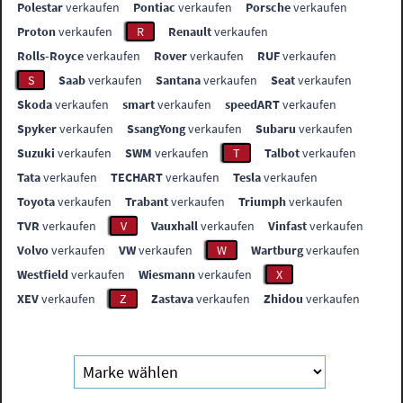
Polestar
verkaufen
Pontiac
verkaufen
Porsche
verkaufen
Proton
verkaufen
R
Renault
verkaufen
Rolls-Royce
verkaufen
Rover
verkaufen
RUF
verkaufen
S
Saab
verkaufen
Santana
verkaufen
Seat
verkaufen
Skoda
verkaufen
smart
verkaufen
speedART
verkaufen
Spyker
verkaufen
SsangYong
verkaufen
Subaru
verkaufen
Suzuki
verkaufen
SWM
verkaufen
T
Talbot
verkaufen
Tata
verkaufen
TECHART
verkaufen
Tesla
verkaufen
Toyota
verkaufen
Trabant
verkaufen
Triumph
verkaufen
TVR
verkaufen
V
Vauxhall
verkaufen
Vinfast
verkaufen
Volvo
verkaufen
VW
verkaufen
W
Wartburg
verkaufen
Westfield
verkaufen
Wiesmann
verkaufen
X
XEV
verkaufen
Z
Zastava
verkaufen
Zhidou
verkaufen