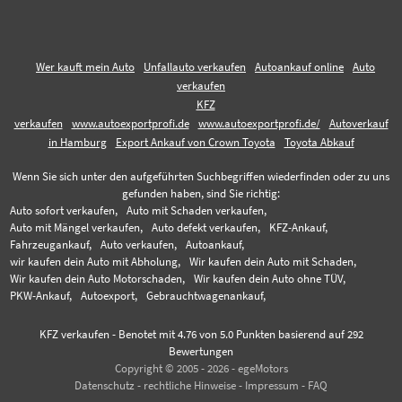
Wer kauft mein Auto
Unfallauto verkaufen
Autoankauf online
Auto
verkaufen
KFZ
verkaufen
www.autoexportprofi.de
www.autoexportprofi.de/
Autoverkauf
in Hamburg
Export Ankauf von Crown Toyota
Toyota Abkauf
Wenn Sie sich unter den aufgeführten Suchbegriffen wiederfinden oder zu uns
gefunden haben, sind Sie richtig:
Auto sofort verkaufen,
Auto mit Schaden verkaufen,
Auto mit Mängel verkaufen,
Auto defekt verkaufen,
KFZ-Ankauf,
Fahrzeugankauf,
Auto verkaufen,
Autoankauf,
wir kaufen dein Auto mit Abholung,
Wir kaufen dein Auto mit Schaden,
Wir kaufen dein Auto Motorschaden,
Wir kaufen dein Auto ohne TÜV,
PKW-Ankauf,
Autoexport,
Gebrauchtwagenankauf,
KFZ verkaufen
-
Benotet mit
4.76
von 5.0 Punkten basierend auf
292
Bewertungen
Copyright © 2005 - 2026 - egeMotors
Datenschutz
-
rechtliche Hinweise
-
Impressum
-
FAQ