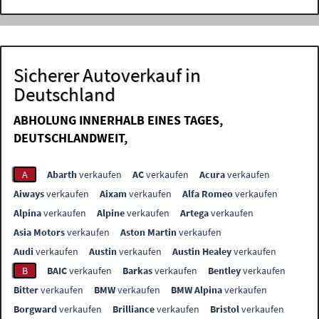
Sicherer Autoverkauf in
Deutschland
ABHOLUNG INNERHALB EINES TAGES,
DEUTSCHLANDWEIT,
A
Abarth
verkaufen
AC
verkaufen
Acura
verkaufen
Aiways
verkaufen
Aixam
verkaufen
Alfa Romeo
verkaufen
Alpina
verkaufen
Alpine
verkaufen
Artega
verkaufen
Asia Motors
verkaufen
Aston Martin
verkaufen
Audi
verkaufen
Austin
verkaufen
Austin Healey
verkaufen
B
BAIC
verkaufen
Barkas
verkaufen
Bentley
verkaufen
Bitter
verkaufen
BMW
verkaufen
BMW Alpina
verkaufen
Borgward
verkaufen
Brilliance
verkaufen
Bristol
verkaufen