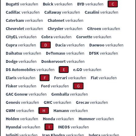
Bugatti
verkaufen
Buick
verkaufen
BYD
verkaufen
C
Cadillac
verkaufen
Callaway
verkaufen
Casalini
verkaufen
Caterham
verkaufen
Chatenet
verkaufen
Chevrolet
verkaufen
Chrysler
verkaufen
Citroen
verkaufen
CityEL
verkaufen
Cobra
verkaufen
Corvette
verkaufen
Cupra
verkaufen
D
Dacia
verkaufen
Daewoo
verkaufen
Daihatsu
verkaufen
DeTomaso
verkaufen
DFSK
verkaufen
Dodge
verkaufen
Donkervoort
verkaufen
DS Automobiles
verkaufen
E
e.GO
verkaufen
Elaris
verkaufen
F
Ferrari
verkaufen
Fiat
verkaufen
Fisker
verkaufen
Ford
verkaufen
G
GAC Gonow
verkaufen
Gemballa
verkaufen
Genesis
verkaufen
GMC
verkaufen
Grecav
verkaufen
GWM
verkaufen
H
Hamann
verkaufen
Holden
verkaufen
Honda
verkaufen
Hummer
verkaufen
Hyundai
verkaufen
I
INEOS
verkaufen
Infiniti
verkaufen
Iran Khodro
verkaufen
Isdera
verkaufen