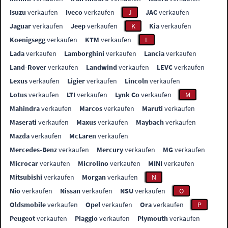
Isuzu
verkaufen
Iveco
verkaufen
J
JAC
verkaufen
Jaguar
verkaufen
Jeep
verkaufen
K
Kia
verkaufen
Koenigsegg
verkaufen
KTM
verkaufen
L
Lada
verkaufen
Lamborghini
verkaufen
Lancia
verkaufen
Land-Rover
verkaufen
Landwind
verkaufen
LEVC
verkaufen
Lexus
verkaufen
Ligier
verkaufen
Lincoln
verkaufen
Lotus
verkaufen
LTI
verkaufen
Lynk Co
verkaufen
M
Mahindra
verkaufen
Marcos
verkaufen
Maruti
verkaufen
Maserati
verkaufen
Maxus
verkaufen
Maybach
verkaufen
Mazda
verkaufen
McLaren
verkaufen
Mercedes-Benz
verkaufen
Mercury
verkaufen
MG
verkaufen
Microcar
verkaufen
Microlino
verkaufen
MINI
verkaufen
Mitsubishi
verkaufen
Morgan
verkaufen
N
Nio
verkaufen
Nissan
verkaufen
NSU
verkaufen
O
Oldsmobile
verkaufen
Opel
verkaufen
Ora
verkaufen
P
Peugeot
verkaufen
Piaggio
verkaufen
Plymouth
verkaufen