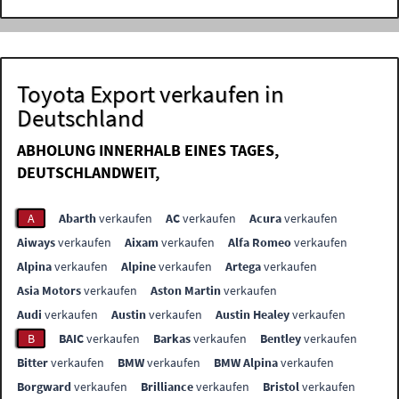
Toyota Export verkaufen in
Deutschland
ABHOLUNG INNERHALB EINES TAGES,
DEUTSCHLANDWEIT,
A
Abarth
verkaufen
AC
verkaufen
Acura
verkaufen
Aiways
verkaufen
Aixam
verkaufen
Alfa Romeo
verkaufen
Alpina
verkaufen
Alpine
verkaufen
Artega
verkaufen
Asia Motors
verkaufen
Aston Martin
verkaufen
Audi
verkaufen
Austin
verkaufen
Austin Healey
verkaufen
B
BAIC
verkaufen
Barkas
verkaufen
Bentley
verkaufen
Bitter
verkaufen
BMW
verkaufen
BMW Alpina
verkaufen
Borgward
verkaufen
Brilliance
verkaufen
Bristol
verkaufen