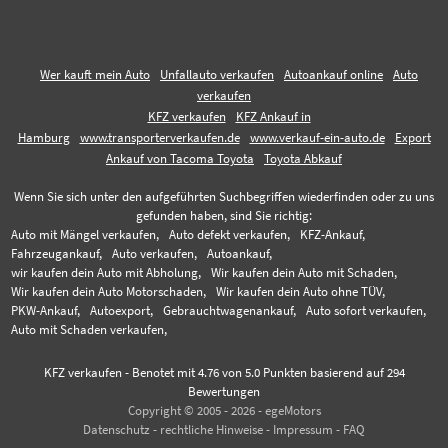
Wer kauft mein Auto
Unfallauto verkaufen
Autoankauf online
Auto
verkaufen
KFZ verkaufen
KFZ Ankauf in
Hamburg
www.transporterverkaufen.de
www.verkauf-ein-auto.de
Export
Ankauf von Tacoma Toyota
Toyota Abkauf
Wenn Sie sich unter den aufgeführten Suchbegriffen wiederfinden oder zu uns
gefunden haben, sind Sie richtig:
Auto mit Mängel verkaufen,
Auto defekt verkaufen,
KFZ-Ankauf,
Fahrzeugankauf,
Auto verkaufen,
Autoankauf,
wir kaufen dein Auto mit Abholung,
Wir kaufen dein Auto mit Schaden,
Wir kaufen dein Auto Motorschaden,
Wir kaufen dein Auto ohne TÜV,
PKW-Ankauf,
Autoexport,
Gebrauchtwagenankauf,
Auto sofort verkaufen,
Auto mit Schaden verkaufen,
KFZ verkaufen
-
Benotet mit
4.76
von 5.0 Punkten basierend auf
294
Bewertungen
Copyright © 2005 - 2026 - egeMotors
Datenschutz
-
rechtliche Hinweise
-
Impressum
-
FAQ