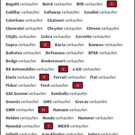
Bugatti
verkaufen
Buick
verkaufen
BYD
verkaufen
C
Cadillac
verkaufen
Callaway
verkaufen
Casalini
verkaufen
Caterham
verkaufen
Chatenet
verkaufen
Chevrolet
verkaufen
Chrysler
verkaufen
Citroen
verkaufen
CityEL
verkaufen
Cobra
verkaufen
Corvette
verkaufen
Cupra
verkaufen
D
Dacia
verkaufen
Daewoo
verkaufen
Daihatsu
verkaufen
DeTomaso
verkaufen
DFSK
verkaufen
Dodge
verkaufen
Donkervoort
verkaufen
DS Automobiles
verkaufen
E
e.GO
verkaufen
Elaris
verkaufen
F
Ferrari
verkaufen
Fiat
verkaufen
Fisker
verkaufen
Ford
verkaufen
G
GAC Gonow
verkaufen
Gemballa
verkaufen
Genesis
verkaufen
GMC
verkaufen
Grecav
verkaufen
GWM
verkaufen
H
Hamann
verkaufen
Holden
verkaufen
Honda
verkaufen
Hummer
verkaufen
Hyundai
verkaufen
I
INEOS
verkaufen
Infiniti
verkaufen
Iran Khodro
verkaufen
Isdera
verkaufen