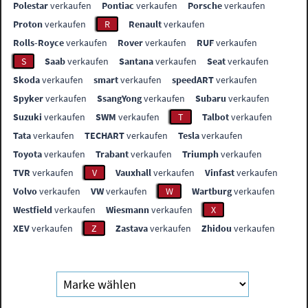
Polestar
verkaufen
Pontiac
verkaufen
Porsche
verkaufen
Proton
verkaufen
R
Renault
verkaufen
Rolls-Royce
verkaufen
Rover
verkaufen
RUF
verkaufen
S
Saab
verkaufen
Santana
verkaufen
Seat
verkaufen
Skoda
verkaufen
smart
verkaufen
speedART
verkaufen
Spyker
verkaufen
SsangYong
verkaufen
Subaru
verkaufen
Suzuki
verkaufen
SWM
verkaufen
T
Talbot
verkaufen
Tata
verkaufen
TECHART
verkaufen
Tesla
verkaufen
Toyota
verkaufen
Trabant
verkaufen
Triumph
verkaufen
TVR
verkaufen
V
Vauxhall
verkaufen
Vinfast
verkaufen
Volvo
verkaufen
VW
verkaufen
W
Wartburg
verkaufen
Westfield
verkaufen
Wiesmann
verkaufen
X
XEV
verkaufen
Z
Zastava
verkaufen
Zhidou
verkaufen