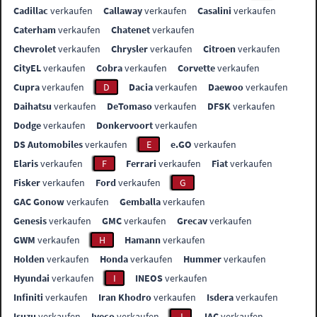
Cadillac
verkaufen
Callaway
verkaufen
Casalini
verkaufen
Caterham
verkaufen
Chatenet
verkaufen
Chevrolet
verkaufen
Chrysler
verkaufen
Citroen
verkaufen
CityEL
verkaufen
Cobra
verkaufen
Corvette
verkaufen
Cupra
verkaufen
D
Dacia
verkaufen
Daewoo
verkaufen
Daihatsu
verkaufen
DeTomaso
verkaufen
DFSK
verkaufen
Dodge
verkaufen
Donkervoort
verkaufen
DS Automobiles
verkaufen
E
e.GO
verkaufen
Elaris
verkaufen
F
Ferrari
verkaufen
Fiat
verkaufen
Fisker
verkaufen
Ford
verkaufen
G
GAC Gonow
verkaufen
Gemballa
verkaufen
Genesis
verkaufen
GMC
verkaufen
Grecav
verkaufen
GWM
verkaufen
H
Hamann
verkaufen
Holden
verkaufen
Honda
verkaufen
Hummer
verkaufen
Hyundai
verkaufen
I
INEOS
verkaufen
Infiniti
verkaufen
Iran Khodro
verkaufen
Isdera
verkaufen
Isuzu
verkaufen
Iveco
verkaufen
J
JAC
verkaufen