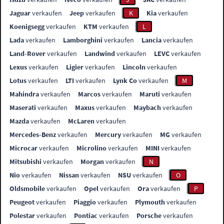
Jaguar
verkaufen
Jeep
verkaufen
K
Kia
verkaufen
Koenigsegg
verkaufen
KTM
verkaufen
L
Lada
verkaufen
Lamborghini
verkaufen
Lancia
verkaufen
Land-Rover
verkaufen
Landwind
verkaufen
LEVC
verkaufen
Lexus
verkaufen
Ligier
verkaufen
Lincoln
verkaufen
Lotus
verkaufen
LTI
verkaufen
Lynk Co
verkaufen
M
Mahindra
verkaufen
Marcos
verkaufen
Maruti
verkaufen
Maserati
verkaufen
Maxus
verkaufen
Maybach
verkaufen
Mazda
verkaufen
McLaren
verkaufen
Mercedes-Benz
verkaufen
Mercury
verkaufen
MG
verkaufen
Microcar
verkaufen
Microlino
verkaufen
MINI
verkaufen
Mitsubishi
verkaufen
Morgan
verkaufen
N
Nio
verkaufen
Nissan
verkaufen
NSU
verkaufen
O
Oldsmobile
verkaufen
Opel
verkaufen
Ora
verkaufen
P
Peugeot
verkaufen
Piaggio
verkaufen
Plymouth
verkaufen
Polestar
verkaufen
Pontiac
verkaufen
Porsche
verkaufen