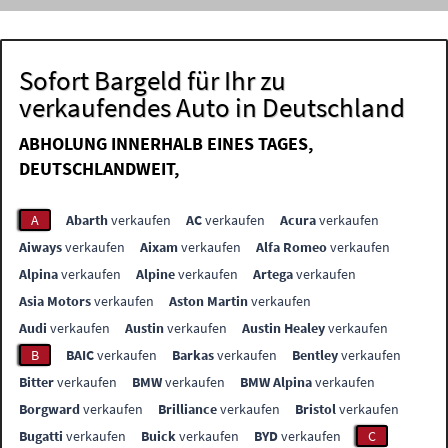
Sofort Bargeld für Ihr zu
verkaufendes Auto in Deutschland
ABHOLUNG INNERHALB EINES TAGES,
DEUTSCHLANDWEIT,
A
Abarth
verkaufen
AC
verkaufen
Acura
verkaufen
Aiways
verkaufen
Aixam
verkaufen
Alfa Romeo
verkaufen
Alpina
verkaufen
Alpine
verkaufen
Artega
verkaufen
Asia Motors
verkaufen
Aston Martin
verkaufen
Audi
verkaufen
Austin
verkaufen
Austin Healey
verkaufen
B
BAIC
verkaufen
Barkas
verkaufen
Bentley
verkaufen
Bitter
verkaufen
BMW
verkaufen
BMW Alpina
verkaufen
Borgward
verkaufen
Brilliance
verkaufen
Bristol
verkaufen
Bugatti
verkaufen
Buick
verkaufen
BYD
verkaufen
C