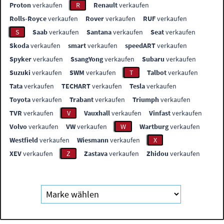
Proton
verkaufen
R
Renault
verkaufen
Rolls-Royce
verkaufen
Rover
verkaufen
RUF
verkaufen
S
Saab
verkaufen
Santana
verkaufen
Seat
verkaufen
Skoda
verkaufen
smart
verkaufen
speedART
verkaufen
Spyker
verkaufen
SsangYong
verkaufen
Subaru
verkaufen
Suzuki
verkaufen
SWM
verkaufen
T
Talbot
verkaufen
Tata
verkaufen
TECHART
verkaufen
Tesla
verkaufen
Toyota
verkaufen
Trabant
verkaufen
Triumph
verkaufen
TVR
verkaufen
V
Vauxhall
verkaufen
Vinfast
verkaufen
Volvo
verkaufen
VW
verkaufen
W
Wartburg
verkaufen
Westfield
verkaufen
Wiesmann
verkaufen
X
XEV
verkaufen
Z
Zastava
verkaufen
Zhidou
verkaufen