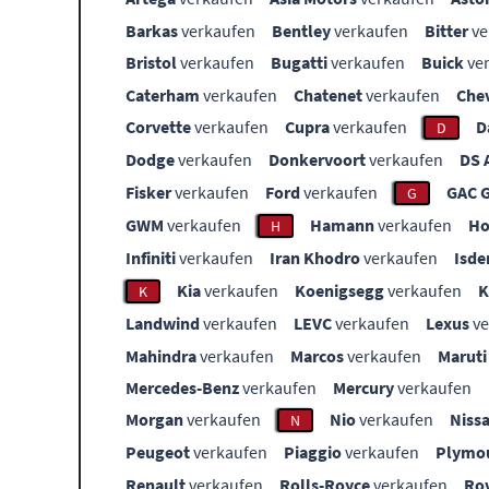
Barkas
verkaufen
Bentley
verkaufen
Bitter
ve
Bristol
verkaufen
Bugatti
verkaufen
Buick
ve
Caterham
verkaufen
Chatenet
verkaufen
Che
Corvette
verkaufen
Cupra
verkaufen
D
D
Dodge
verkaufen
Donkervoort
verkaufen
DS 
Fisker
verkaufen
Ford
verkaufen
GAC 
G
GWM
verkaufen
Hamann
verkaufen
Ho
H
Infiniti
verkaufen
Iran Khodro
verkaufen
Isde
Kia
verkaufen
Koenigsegg
verkaufen
K
Landwind
verkaufen
LEVC
verkaufen
Lexus
ve
Mahindra
verkaufen
Marcos
verkaufen
Maruti
Mercedes-Benz
verkaufen
Mercury
verkaufen
Morgan
verkaufen
Nio
verkaufen
Niss
N
Peugeot
verkaufen
Piaggio
verkaufen
Plymo
Renault
verkaufen
Rolls-Royce
verkaufen
Ro