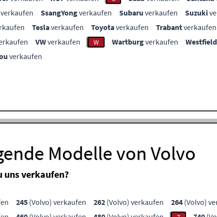
verkaufen
SsangYong
verkaufen
Subaru
verkaufen
Suzuki
ve
rkaufen
Tesla
verkaufen
Toyota
verkaufen
Trabant
verkaufen
erkaufen
VW
verkaufen
Wartburg
verkaufen
Westfield
W
ou
verkaufen
lgende Modelle von Volvo
u uns verkaufen?
fen
245
(Volvo) verkaufen
262
(Volvo) verkaufen
264
(Volvo) v
fen
460
(Volvo) verkaufen
480
(Volvo) verkaufen
740
(Vo