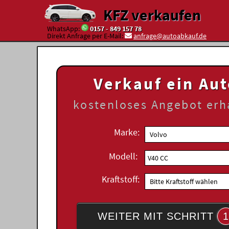
KFZ verkaufen
WhatsApp:
0157 - 849 157 78
Direkt Anfrage per E-Mail:
anfrage@autoabkauf.de
Verkauf ein Au
kostenloses
Angebot erh
Marke:
Modell:
Kraftstoff:
WEITER MIT SCHRITT
1