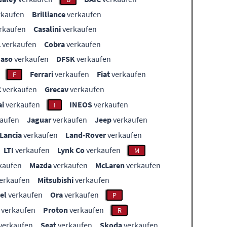
rkaufen
Brilliance
verkaufen
rkaufen
Casalini
verkaufen
L
verkaufen
Cobra
verkaufen
aso
verkaufen
DFSK
verkaufen
Ferrari
verkaufen
Fiat
verkaufen
F
C
verkaufen
Grecav
verkaufen
i
verkaufen
INEOS
verkaufen
I
aufen
Jaguar
verkaufen
Jeep
verkaufen
Lancia
verkaufen
Land-Rover
verkaufen
LTI
verkaufen
Lynk Co
verkaufen
M
kaufen
Mazda
verkaufen
McLaren
verkaufen
erkaufen
Mitsubishi
verkaufen
el
verkaufen
Ora
verkaufen
P
verkaufen
Proton
verkaufen
R
verkaufen
Seat
verkaufen
Skoda
verkaufen