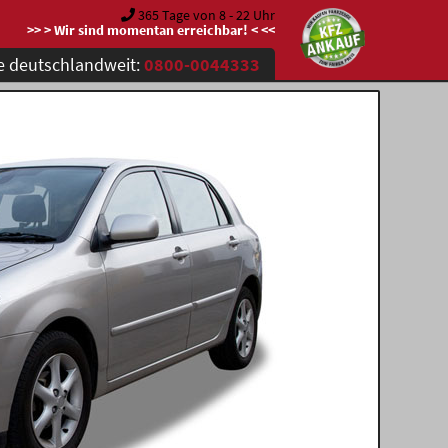
365 Tage von 8 - 22 Uhr
>> > Wir sind momentan erreichbar! < <<
e deutschlandweit:
0800-0044333