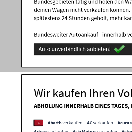
Bundesgebieten tätig und holen den Wa
deinen Wagen nicht verkaufen können.
spätestens 24 Stunden geholt, mehr ka
Bundesweiter Autoankauf - innerhalb vo
Auto unverbindlich anbieten!
Wir kaufen Ihren V
ABHOLUNG INNERHALB EINES TAGES,
Abarth
verkaufen
AC
verkaufen
Acura
v
A
Artega
verkaufen
Asia Motors
verkaufen
Asto