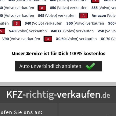
7
80
(Volvo) verkaufen
850
(Volvo) verkaufen
855
(Volvo) v
8
60
(Volvo) verkaufen
965
(Volvo) verkaufen
Amazon
(Volv
A
aufen
S40
(Volvo) verkaufen
S60
(Volvo) verkaufen
S60 
S
V40
(Volvo) verkaufen
V40 CC
(Volvo) verkaufen
V50
(Volvo
V
V90
(Volvo) verkaufen
XC 60
(Volvo) verkaufen
XC 70
(Vo
X
Unser Service ist für Dich 100% kostenlos
Auto unverbindlich anbieten!
KFZ-
richtig-
verkaufen
.de
ufen Sie uns an: