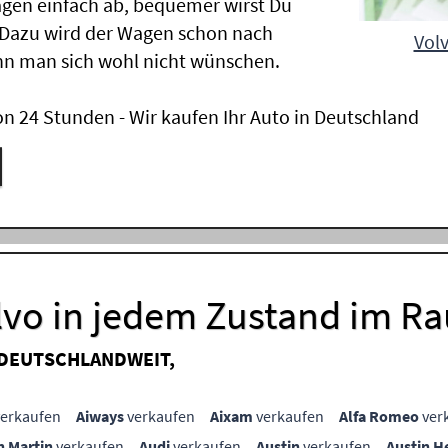
gen einfach ab, bequemer wirst Du
 Dazu wird der Wagen schon nach
Volv
nn man sich wohl nicht wünschen.
n 24 Stunden - Wir kaufen Ihr Auto in Deutschland
olvo in jedem Zustand im 
 DEUTSCHLANDWEIT,
erkaufen
Aiways
verkaufen
Aixam
verkaufen
Alfa Romeo
ver
n Martin
verkaufen
Audi
verkaufen
Austin
verkaufen
Austin H