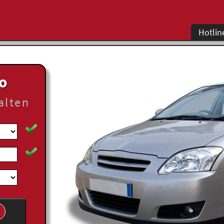
Hotlin
to
alten