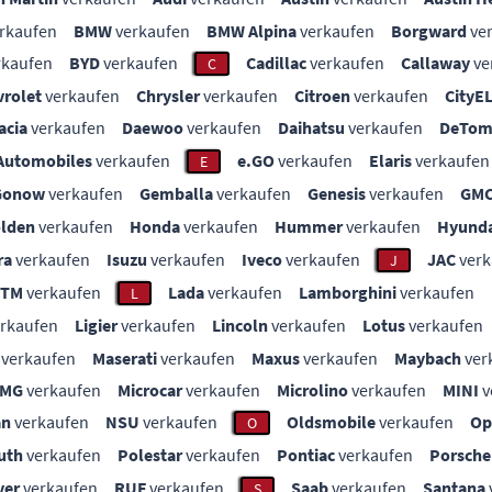
rkaufen
BMW
verkaufen
BMW Alpina
verkaufen
Borgward
ve
rkaufen
BYD
verkaufen
Cadillac
verkaufen
Callaway
ve
C
vrolet
verkaufen
Chrysler
verkaufen
Citroen
verkaufen
CityE
acia
verkaufen
Daewoo
verkaufen
Daihatsu
verkaufen
DeTom
Automobiles
verkaufen
e.GO
verkaufen
Elaris
verkaufen
E
Gonow
verkaufen
Gemballa
verkaufen
Genesis
verkaufen
GM
lden
verkaufen
Honda
verkaufen
Hummer
verkaufen
Hyunda
ra
verkaufen
Isuzu
verkaufen
Iveco
verkaufen
JAC
verk
J
KTM
verkaufen
Lada
verkaufen
Lamborghini
verkaufen
L
rkaufen
Ligier
verkaufen
Lincoln
verkaufen
Lotus
verkaufen
verkaufen
Maserati
verkaufen
Maxus
verkaufen
Maybach
ver
MG
verkaufen
Microcar
verkaufen
Microlino
verkaufen
MINI
v
an
verkaufen
NSU
verkaufen
Oldsmobile
verkaufen
Op
O
uth
verkaufen
Polestar
verkaufen
Pontiac
verkaufen
Porsche
ver
verkaufen
RUF
verkaufen
Saab
verkaufen
Santana
S