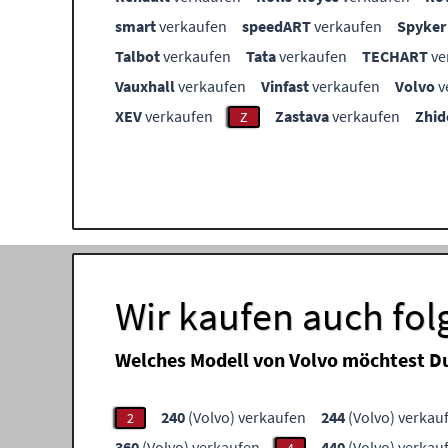
smart
verkaufen
speedART
verkaufen
Spyker
Talbot
verkaufen
Tata
verkaufen
TECHART
ve
Vauxhall
verkaufen
Vinfast
verkaufen
Volvo
v
XEV
verkaufen
Zastava
verkaufen
Zhid
Z
Wir kaufen auch fo
Welches Modell von Volvo möchtest D
240
(Volvo) verkaufen
244
(Volvo) verkau
2
360
(Volvo) verkaufen
440
(Volvo) verkau