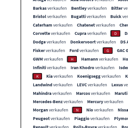
Barkas
verkaufen
Bentley
verkaufen
Bitter
ve
Bristol
verkaufen
Bugatti
verkaufen
Buick
ve
Caterham
verkaufen
Chatenet
verkaufen
Che
Corvette
verkaufen
Cupra
verkaufen
D
D
Dodge
verkaufen
Donkervoort
verkaufen
DS 
Fisker
verkaufen
Ford
verkaufen
GAC 
G
GWM
verkaufen
Hamann
verkaufen
Ho
H
Infiniti
verkaufen
Iran Khodro
verkaufen
Isde
Kia
verkaufen
Koenigsegg
verkaufen
K
Landwind
verkaufen
LEVC
verkaufen
Lexus
ve
Mahindra
verkaufen
Marcos
verkaufen
Maruti
Mercedes-Benz
verkaufen
Mercury
verkaufen
Morgan
verkaufen
Nio
verkaufen
Niss
N
Peugeot
verkaufen
Piaggio
verkaufen
Plymo
Renault
verkaufen
Rolls-Royce
verkaufen
Ro