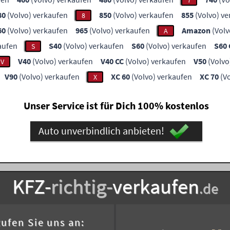
7
80
(Volvo) verkaufen
850
(Volvo) verkaufen
855
(Volvo) v
8
60
(Volvo) verkaufen
965
(Volvo) verkaufen
Amazon
(Volv
A
aufen
S40
(Volvo) verkaufen
S60
(Volvo) verkaufen
S60 
S
V40
(Volvo) verkaufen
V40 CC
(Volvo) verkaufen
V50
(Volvo
V
V90
(Volvo) verkaufen
XC 60
(Volvo) verkaufen
XC 70
(Vo
X
Unser Service ist für Dich 100% kostenlos
Auto unverbindlich anbieten!
KFZ-
richtig-
verkaufen
.de
ufen Sie uns an: