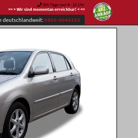
365 Tage von 8 - 22 Uhr
>> > Wir sind momentan erreichbar! < <<
e deutschlandweit:
0800-0044333