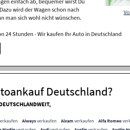
gen einfach ab, bequemer wirst Du
 Dazu wird der Wagen schon nach
Vo
nn man sich wohl nicht wünschen.
n 24 Stunden - Wir kaufen Ihr Auto in Deutschland
utoankauf Deutschland?
 DEUTSCHLANDWEIT,
erkaufen
Aiways
verkaufen
Aixam
verkaufen
Alfa Romeo
ver
n Martin
verkaufen
Audi
verkaufen
Austin
verkaufen
Austin H