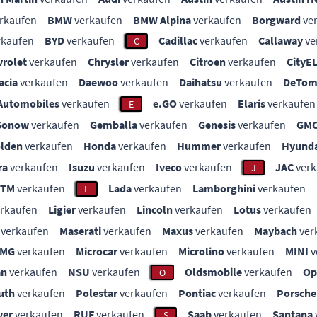
rkaufen
BMW
verkaufen
BMW Alpina
verkaufen
Borgward
ve
rkaufen
BYD
verkaufen
Cadillac
verkaufen
Callaway
ve
C
vrolet
verkaufen
Chrysler
verkaufen
Citroen
verkaufen
CityE
acia
verkaufen
Daewoo
verkaufen
Daihatsu
verkaufen
DeTom
Automobiles
verkaufen
e.GO
verkaufen
Elaris
verkaufen
E
Gonow
verkaufen
Gemballa
verkaufen
Genesis
verkaufen
GM
lden
verkaufen
Honda
verkaufen
Hummer
verkaufen
Hyunda
ra
verkaufen
Isuzu
verkaufen
Iveco
verkaufen
JAC
verk
J
KTM
verkaufen
Lada
verkaufen
Lamborghini
verkaufen
L
rkaufen
Ligier
verkaufen
Lincoln
verkaufen
Lotus
verkaufen
verkaufen
Maserati
verkaufen
Maxus
verkaufen
Maybach
ver
MG
verkaufen
Microcar
verkaufen
Microlino
verkaufen
MINI
v
an
verkaufen
NSU
verkaufen
Oldsmobile
verkaufen
Op
O
uth
verkaufen
Polestar
verkaufen
Pontiac
verkaufen
Porsche
ver
verkaufen
RUF
verkaufen
Saab
verkaufen
Santana
S