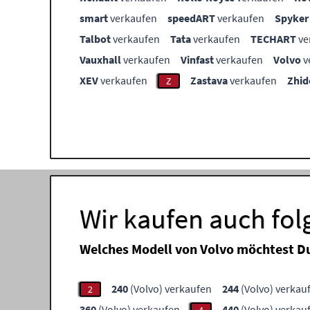
smart
verkaufen
speedART
verkaufen
Spyker
Talbot
verkaufen
Tata
verkaufen
TECHART
ve
Vauxhall
verkaufen
Vinfast
verkaufen
Volvo
v
XEV
verkaufen
Zastava
verkaufen
Zhid
Z
Wir kaufen auch fo
Welches Modell von Volvo möchtest D
240
(Volvo) verkaufen
244
(Volvo) verkau
2
360
(Volvo) verkaufen
440
(Volvo) verkau