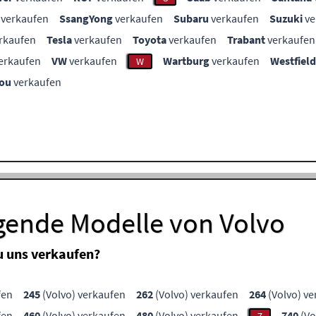
verkaufen
SsangYong
verkaufen
Subaru
verkaufen
Suzuki
ve
rkaufen
Tesla
verkaufen
Toyota
verkaufen
Trabant
verkaufen
erkaufen
VW
verkaufen
Wartburg
verkaufen
Westfield
W
ou
verkaufen
lgende Modelle von Volvo
u uns verkaufen?
fen
245
(Volvo) verkaufen
262
(Volvo) verkaufen
264
(Volvo) v
fen
460
(Volvo) verkaufen
480
(Volvo) verkaufen
740
(Vo