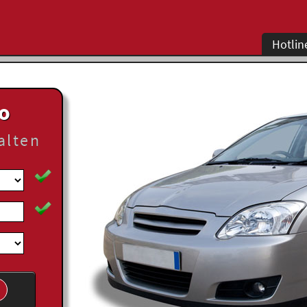
Hotlin
to
alten