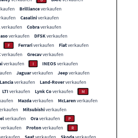
rkaufen
Brilliance
verkaufen
rkaufen
Casalini
verkaufen
L
verkaufen
Cobra
verkaufen
aso
verkaufen
DFSK
verkaufen
Ferrari
verkaufen
Fiat
verkaufen
F
C
verkaufen
Grecav
verkaufen
i
verkaufen
INEOS
verkaufen
I
aufen
Jaguar
verkaufen
Jeep
verkaufen
Lancia
verkaufen
Land-Rover
verkaufen
LTI
verkaufen
Lynk Co
verkaufen
M
kaufen
Mazda
verkaufen
McLaren
verkaufen
erkaufen
Mitsubishi
verkaufen
el
verkaufen
Ora
verkaufen
P
verkaufen
Proton
verkaufen
R
verkaufen
Seat
verkaufen
Skoda
verkaufen