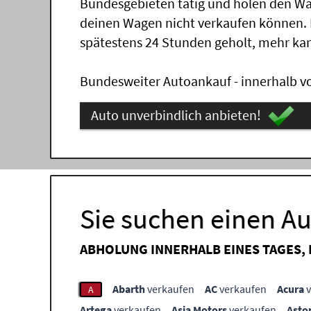
Bundesgebieten tätig und holen den Wa
deinen Wagen nicht verkaufen können.
spätestens 24 Stunden geholt, mehr ka
Bundesweiter Autoankauf - innerhalb vo
Auto unverbindlich anbieten!
Sie suchen einen A
ABHOLUNG INNERHALB EINES TAGES,
Abarth
verkaufen
AC
verkaufen
Acura
v
A
Artega
verkaufen
Asia Motors
verkaufen
Asto