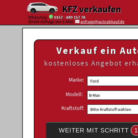
KFZ verkaufen
WhatsApp:
0157 - 849 157 78
Direkt Anfrage per E-Mail:
anfrage@autoabkauf.de
Verkauf ein Au
kostenloses
Angebot erh
Marke:
Modell:
Kraftstoff:
WEITER MIT SCHRITT
1