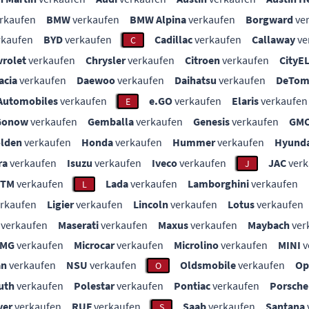
rkaufen
BMW
verkaufen
BMW Alpina
verkaufen
Borgward
ve
rkaufen
BYD
verkaufen
Cadillac
verkaufen
Callaway
ve
C
vrolet
verkaufen
Chrysler
verkaufen
Citroen
verkaufen
CityE
acia
verkaufen
Daewoo
verkaufen
Daihatsu
verkaufen
DeTom
Automobiles
verkaufen
e.GO
verkaufen
Elaris
verkaufen
E
Gonow
verkaufen
Gemballa
verkaufen
Genesis
verkaufen
GM
lden
verkaufen
Honda
verkaufen
Hummer
verkaufen
Hyunda
ra
verkaufen
Isuzu
verkaufen
Iveco
verkaufen
JAC
verk
J
KTM
verkaufen
Lada
verkaufen
Lamborghini
verkaufen
L
rkaufen
Ligier
verkaufen
Lincoln
verkaufen
Lotus
verkaufen
verkaufen
Maserati
verkaufen
Maxus
verkaufen
Maybach
ver
MG
verkaufen
Microcar
verkaufen
Microlino
verkaufen
MINI
v
an
verkaufen
NSU
verkaufen
Oldsmobile
verkaufen
Op
O
uth
verkaufen
Polestar
verkaufen
Pontiac
verkaufen
Porsche
ver
verkaufen
RUF
verkaufen
Saab
verkaufen
Santana
S