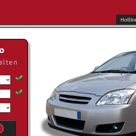
Hotlin
to
alten