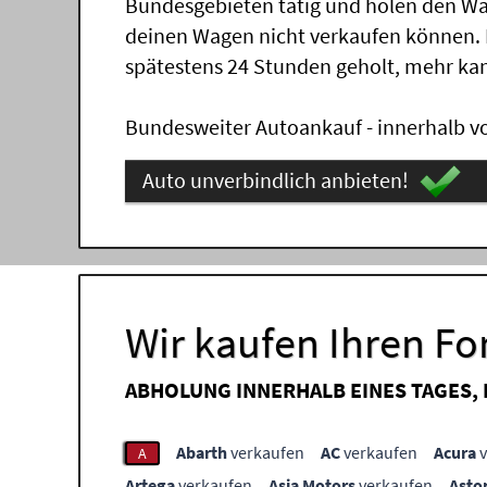
Bundesgebieten tätig und holen den Wa
deinen Wagen nicht verkaufen können.
spätestens 24 Stunden geholt, mehr ka
Bundesweiter Autoankauf - innerhalb vo
Auto unverbindlich anbieten!
Wir kaufen Ihren F
ABHOLUNG INNERHALB EINES TAGES,
Abarth
verkaufen
AC
verkaufen
Acura
v
A
Artega
verkaufen
Asia Motors
verkaufen
Asto