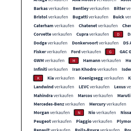
Barkas
verkaufen
Bentley
verkaufen
Bitter
ve
Bristol
verkaufen
Bugatti
verkaufen
Buick
ve
Caterham
verkaufen
Chatenet
verkaufen
Che
Corvette
verkaufen
Cupra
verkaufen
D
D
Dodge
verkaufen
Donkervoort
verkaufen
DS 
Fisker
verkaufen
Ford
verkaufen
GAC 
G
GWM
verkaufen
Hamann
verkaufen
Ho
H
Infiniti
verkaufen
Iran Khodro
verkaufen
Isde
Kia
verkaufen
Koenigsegg
verkaufen
K
Landwind
verkaufen
LEVC
verkaufen
Lexus
ve
Mahindra
verkaufen
Marcos
verkaufen
Maruti
Mercedes-Benz
verkaufen
Mercury
verkaufen
Morgan
verkaufen
Nio
verkaufen
Niss
N
Peugeot
verkaufen
Piaggio
verkaufen
Plymo
Renault
verkaufen
Rolls-Royce
verkaufen
Ro