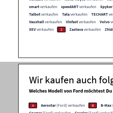
smart
verkaufen
speedART
verkaufen
Spyker
Talbot
verkaufen
Tata
verkaufen
TECHART
ve
Vauxhall
verkaufen
Vinfast
verkaufen
Volvo
v
XEV
verkaufen
Zastava
verkaufen
Zhid
Z
Wir kaufen auch fo
Welches Modell von Ford möchtest Du
Aerostar
(Ford) verkaufen
B-Max
A
B
Cougar
(Ford) verkaufen
Courier
(Ford) verkau