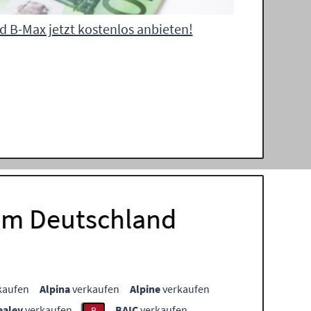
d B-Max jetzt kostenlos anbieten!
aum Deutschland
kaufen
Alpina
verkaufen
Alpine
verkaufen
ealey
verkaufen
BAIC
verkaufen
B