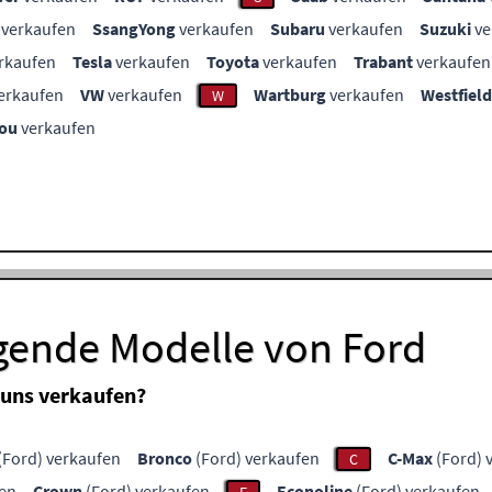
verkaufen
SsangYong
verkaufen
Subaru
verkaufen
Suzuki
ve
rkaufen
Tesla
verkaufen
Toyota
verkaufen
Trabant
verkaufen
erkaufen
VW
verkaufen
Wartburg
verkaufen
Westfield
W
ou
verkaufen
lgende Modelle von Ford
 uns verkaufen?
(Ford) verkaufen
Bronco
(Ford) verkaufen
C-Max
(Ford) 
C
fen
Crown
(Ford) verkaufen
Econoline
(Ford) verkaufen