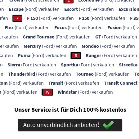
E
en
Escape
(Ford) verkaufen
Escort
(Ford) verkaufen
Excursio
ufen
F 150
(Ford) verkaufen
F 250
(Ford) verkaufen
F 35
F
Flex
(Ford) verkaufen
Focus
(Ford) verkaufen
Fusion
(Ford) 
erkaufen
Grand Tourneo
(Ford) verkaufen
GT
(Ford) verkaufen
verkaufen
Mercury
(Ford) verkaufen
Mondeo
(Ford) verkaufen
kaufen
Puma
(Ford) verkaufen
Ranger
(Ford) verkaufen
R
en
Sierra
(Ford) verkaufen
Sportka
(Ford) verkaufen
Streetka
en
Thunderbird
(Ford) verkaufen
Tourneo
(Ford) verkaufen
T
stom
(Ford) verkaufen
Transit
(Ford) verkaufen
Transit Connect
m
(Ford) verkaufen
Windstar
(Ford) verkaufen
W
Unser Service ist für Dich 100% kostenlos
Auto unverbindlich anbieten!