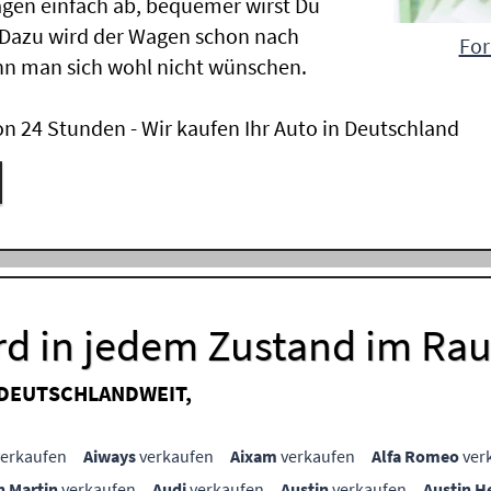
gen einfach ab, bequemer wirst Du
 Dazu wird der Wagen schon nach
For
nn man sich wohl nicht wünschen.
n 24 Stunden - Wir kaufen Ihr Auto in Deutschland
ord in jedem Zustand im R
 DEUTSCHLANDWEIT,
erkaufen
Aiways
verkaufen
Aixam
verkaufen
Alfa Romeo
ver
n Martin
verkaufen
Audi
verkaufen
Austin
verkaufen
Austin H