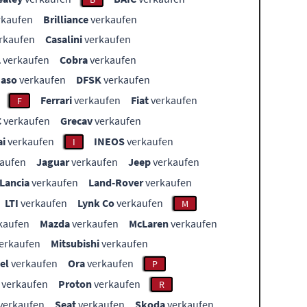
rkaufen
Brilliance
verkaufen
rkaufen
Casalini
verkaufen
L
verkaufen
Cobra
verkaufen
aso
verkaufen
DFSK
verkaufen
Ferrari
verkaufen
Fiat
verkaufen
F
C
verkaufen
Grecav
verkaufen
i
verkaufen
INEOS
verkaufen
I
aufen
Jaguar
verkaufen
Jeep
verkaufen
Lancia
verkaufen
Land-Rover
verkaufen
LTI
verkaufen
Lynk Co
verkaufen
M
kaufen
Mazda
verkaufen
McLaren
verkaufen
erkaufen
Mitsubishi
verkaufen
el
verkaufen
Ora
verkaufen
P
verkaufen
Proton
verkaufen
R
verkaufen
Seat
verkaufen
Skoda
verkaufen