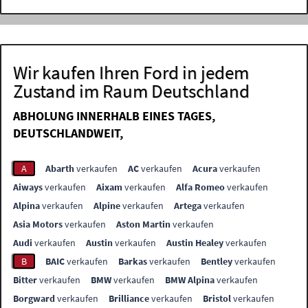
Wir kaufen Ihren Ford in jedem
Zustand im Raum Deutschland
ABHOLUNG INNERHALB EINES TAGES,
DEUTSCHLANDWEIT,
A
Abarth
verkaufen
AC
verkaufen
Acura
verkaufen
Aiways
verkaufen
Aixam
verkaufen
Alfa Romeo
verkaufen
Alpina
verkaufen
Alpine
verkaufen
Artega
verkaufen
Asia Motors
verkaufen
Aston Martin
verkaufen
Audi
verkaufen
Austin
verkaufen
Austin Healey
verkaufen
B
BAIC
verkaufen
Barkas
verkaufen
Bentley
verkaufen
Bitter
verkaufen
BMW
verkaufen
BMW Alpina
verkaufen
Borgward
verkaufen
Brilliance
verkaufen
Bristol
verkaufen