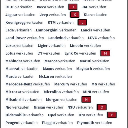
Isuzu
verkaufen
Iveco
verkaufen
J
JAC
verkaufen
Jaguar
verkaufen
Jeep
verkaufen
K
Kia
verkaufen
Koenigsegg
verkaufen
KTM
verkaufen
L
Lada
verkaufen
Lamborghini
verkaufen
Lancia
verkaufen
Land-Rover
verkaufen
Landwind
verkaufen
LEVC
verkaufen
Lexus
verkaufen
Ligier
verkaufen
Lincoln
verkaufen
Lotus
verkaufen
LTI
verkaufen
Lynk Co
verkaufen
M
Mahindra
verkaufen
Marcos
verkaufen
Maruti
verkaufen
Maserati
verkaufen
Maxus
verkaufen
Maybach
verkaufen
Mazda
verkaufen
McLaren
verkaufen
Mercedes-Benz
verkaufen
Mercury
verkaufen
MG
verkaufen
Microcar
verkaufen
Microlino
verkaufen
MINI
verkaufen
Mitsubishi
verkaufen
Morgan
verkaufen
N
Nio
verkaufen
Nissan
verkaufen
NSU
verkaufen
O
Oldsmobile
verkaufen
Opel
verkaufen
Ora
verkaufen
P
Peugeot
verkaufen
Piaggio
verkaufen
Plymouth
verkaufen