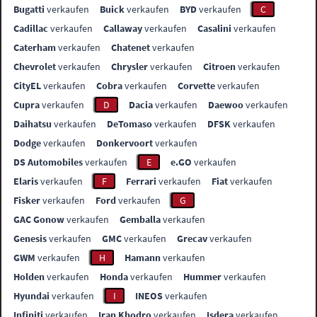
Bugatti
verkaufen
Buick
verkaufen
BYD
verkaufen
C
Cadillac
verkaufen
Callaway
verkaufen
Casalini
verkaufen
Caterham
verkaufen
Chatenet
verkaufen
Chevrolet
verkaufen
Chrysler
verkaufen
Citroen
verkaufen
CityEL
verkaufen
Cobra
verkaufen
Corvette
verkaufen
Cupra
verkaufen
D
Dacia
verkaufen
Daewoo
verkaufen
Daihatsu
verkaufen
DeTomaso
verkaufen
DFSK
verkaufen
Dodge
verkaufen
Donkervoort
verkaufen
DS Automobiles
verkaufen
E
e.GO
verkaufen
Elaris
verkaufen
F
Ferrari
verkaufen
Fiat
verkaufen
Fisker
verkaufen
Ford
verkaufen
G
GAC Gonow
verkaufen
Gemballa
verkaufen
Genesis
verkaufen
GMC
verkaufen
Grecav
verkaufen
GWM
verkaufen
H
Hamann
verkaufen
Holden
verkaufen
Honda
verkaufen
Hummer
verkaufen
Hyundai
verkaufen
I
INEOS
verkaufen
Infiniti
verkaufen
Iran Khodro
verkaufen
Isdera
verkaufen