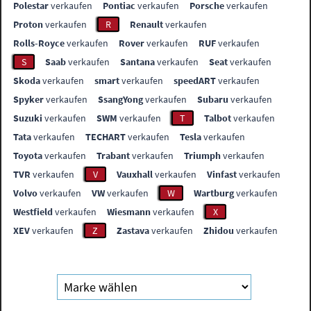
Polestar
verkaufen
Pontiac
verkaufen
Porsche
verkaufen
Proton
verkaufen
R
Renault
verkaufen
Rolls-Royce
verkaufen
Rover
verkaufen
RUF
verkaufen
S
Saab
verkaufen
Santana
verkaufen
Seat
verkaufen
Skoda
verkaufen
smart
verkaufen
speedART
verkaufen
Spyker
verkaufen
SsangYong
verkaufen
Subaru
verkaufen
Suzuki
verkaufen
SWM
verkaufen
T
Talbot
verkaufen
Tata
verkaufen
TECHART
verkaufen
Tesla
verkaufen
Toyota
verkaufen
Trabant
verkaufen
Triumph
verkaufen
TVR
verkaufen
V
Vauxhall
verkaufen
Vinfast
verkaufen
Volvo
verkaufen
VW
verkaufen
W
Wartburg
verkaufen
Westfield
verkaufen
Wiesmann
verkaufen
X
XEV
verkaufen
Z
Zastava
verkaufen
Zhidou
verkaufen