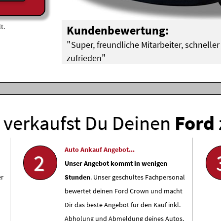
t.
Kundenbewertung:
"
Super, freundliche Mitarbeiter, schneller 
"
zufrieden
Werner Stommel aus Köln (
Audi A4 mit Motorsch
verkaufst Du Deinen
Ford
Auto Ankauf Angebot...
2
Unser Angebot kommt in wenigen
r
Stunden
. Unser geschultes Fachpersonal
bewertet deinen Ford Crown und macht
Dir das beste Angebot für den Kauf inkl.
Abholung und Abmeldung deines Autos.