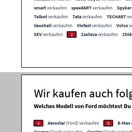
smart
verkaufen
speedART
verkaufen
Spyker
Talbot
verkaufen
Tata
verkaufen
TECHART
ve
Vauxhall
verkaufen
Vinfast
verkaufen
Volvo
v
XEV
verkaufen
Zastava
verkaufen
Zhid
Z
Wir kaufen auch fo
Welches Modell von Ford möchtest Du
Aerostar
(Ford) verkaufen
B-Max
A
B
Cougar
(Ford) verkaufen
Courier
(Ford) verkau