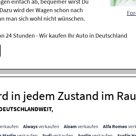
gen einfach ab, bequemer wirst Du
 Dazu wird der Wagen schon nach
For
nn man sich wohl nicht wünschen.
n 24 Stunden - Wir kaufen Ihr Auto in Deutschland
ord in jedem Zustand im R
 DEUTSCHLANDWEIT,
erkaufen
Aiways
verkaufen
Aixam
verkaufen
Alfa Romeo
ver
n Martin
verkaufen
Audi
verkaufen
Austin
verkaufen
Austin H