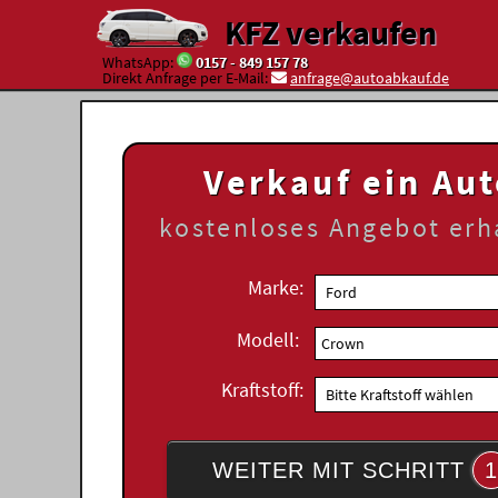
KFZ verkaufen
WhatsApp:
0157 - 849 157 78
Direkt Anfrage per E-Mail:
anfrage@autoabkauf.de
Verkauf ein Au
kostenloses
Angebot erh
Marke:
Modell:
Kraftstoff:
WEITER MIT SCHRITT
1