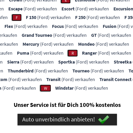
E
en
Escape
(Ford) verkaufen
Escort
(Ford) verkaufen
Excursio
ufen
F 150
(Ford) verkaufen
F 250
(Ford) verkaufen
F 35
F
Flex
(Ford) verkaufen
Focus
(Ford) verkaufen
Fusion
(Ford) 
erkaufen
Grand Tourneo
(Ford) verkaufen
GT
(Ford) verkaufen
verkaufen
Mercury
(Ford) verkaufen
Mondeo
(Ford) verkaufen
kaufen
Puma
(Ford) verkaufen
Ranger
(Ford) verkaufen
R
en
Sierra
(Ford) verkaufen
Sportka
(Ford) verkaufen
Streetka
en
Thunderbird
(Ford) verkaufen
Tourneo
(Ford) verkaufen
T
stom
(Ford) verkaufen
Transit
(Ford) verkaufen
Transit Connect
m
(Ford) verkaufen
Windstar
(Ford) verkaufen
W
Unser Service ist für Dich 100% kostenlos
Auto unverbindlich anbieten!