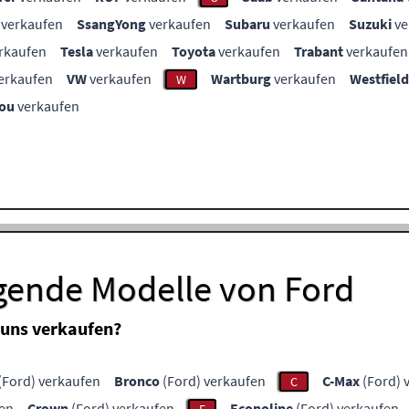
verkaufen
SsangYong
verkaufen
Subaru
verkaufen
Suzuki
ve
rkaufen
Tesla
verkaufen
Toyota
verkaufen
Trabant
verkaufen
erkaufen
VW
verkaufen
Wartburg
verkaufen
Westfield
W
ou
verkaufen
lgende Modelle von Ford
 uns verkaufen?
(Ford) verkaufen
Bronco
(Ford) verkaufen
C-Max
(Ford) 
C
fen
Crown
(Ford) verkaufen
Econoline
(Ford) verkaufen