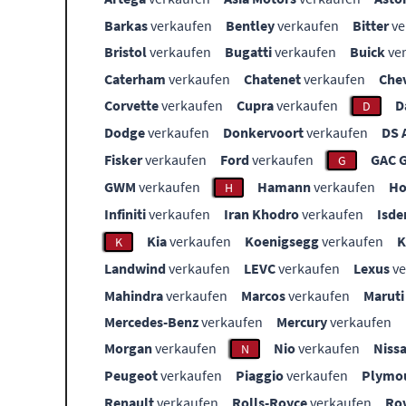
Barkas
verkaufen
Bentley
verkaufen
Bitter
ve
Bristol
verkaufen
Bugatti
verkaufen
Buick
ve
Caterham
verkaufen
Chatenet
verkaufen
Che
Corvette
verkaufen
Cupra
verkaufen
D
D
Dodge
verkaufen
Donkervoort
verkaufen
DS 
Fisker
verkaufen
Ford
verkaufen
GAC 
G
GWM
verkaufen
Hamann
verkaufen
Ho
H
Infiniti
verkaufen
Iran Khodro
verkaufen
Isde
Kia
verkaufen
Koenigsegg
verkaufen
K
Landwind
verkaufen
LEVC
verkaufen
Lexus
ve
Mahindra
verkaufen
Marcos
verkaufen
Maruti
Mercedes-Benz
verkaufen
Mercury
verkaufen
Morgan
verkaufen
Nio
verkaufen
Niss
N
Peugeot
verkaufen
Piaggio
verkaufen
Plymo
Renault
verkaufen
Rolls-Royce
verkaufen
Ro