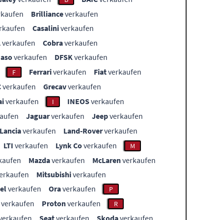
rkaufen
Brilliance
verkaufen
rkaufen
Casalini
verkaufen
L
verkaufen
Cobra
verkaufen
aso
verkaufen
DFSK
verkaufen
Ferrari
verkaufen
Fiat
verkaufen
F
C
verkaufen
Grecav
verkaufen
i
verkaufen
INEOS
verkaufen
I
aufen
Jaguar
verkaufen
Jeep
verkaufen
Lancia
verkaufen
Land-Rover
verkaufen
LTI
verkaufen
Lynk Co
verkaufen
M
kaufen
Mazda
verkaufen
McLaren
verkaufen
erkaufen
Mitsubishi
verkaufen
el
verkaufen
Ora
verkaufen
P
verkaufen
Proton
verkaufen
R
verkaufen
Seat
verkaufen
Skoda
verkaufen