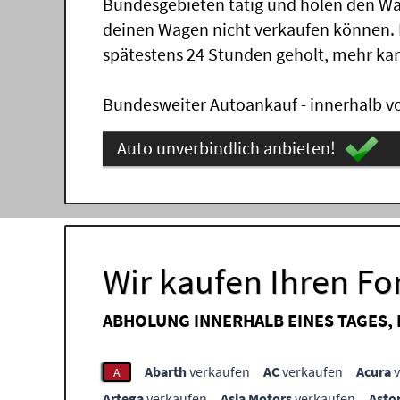
Bundesgebieten tätig und holen den Wa
deinen Wagen nicht verkaufen können.
spätestens 24 Stunden geholt, mehr ka
Bundesweiter Autoankauf - innerhalb vo
Auto unverbindlich anbieten!
Wir kaufen Ihren F
ABHOLUNG INNERHALB EINES TAGES,
Abarth
verkaufen
AC
verkaufen
Acura
v
A
Artega
verkaufen
Asia Motors
verkaufen
Asto