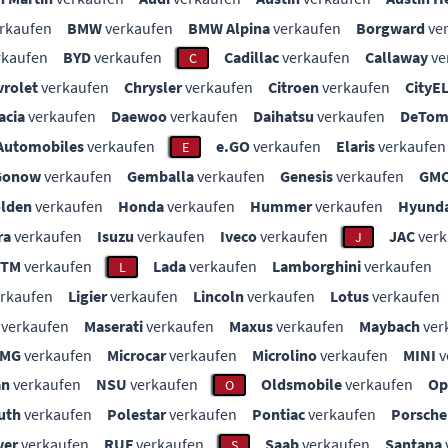
rkaufen
BMW
verkaufen
BMW Alpina
verkaufen
Borgward
ve
rkaufen
BYD
verkaufen
Cadillac
verkaufen
Callaway
ve
C
vrolet
verkaufen
Chrysler
verkaufen
Citroen
verkaufen
CityE
acia
verkaufen
Daewoo
verkaufen
Daihatsu
verkaufen
DeTom
Automobiles
verkaufen
e.GO
verkaufen
Elaris
verkaufen
E
Gonow
verkaufen
Gemballa
verkaufen
Genesis
verkaufen
GM
lden
verkaufen
Honda
verkaufen
Hummer
verkaufen
Hyunda
ra
verkaufen
Isuzu
verkaufen
Iveco
verkaufen
JAC
verk
J
KTM
verkaufen
Lada
verkaufen
Lamborghini
verkaufen
L
rkaufen
Ligier
verkaufen
Lincoln
verkaufen
Lotus
verkaufen
verkaufen
Maserati
verkaufen
Maxus
verkaufen
Maybach
ver
MG
verkaufen
Microcar
verkaufen
Microlino
verkaufen
MINI
v
an
verkaufen
NSU
verkaufen
Oldsmobile
verkaufen
Op
O
uth
verkaufen
Polestar
verkaufen
Pontiac
verkaufen
Porsche
ver
verkaufen
RUF
verkaufen
Saab
verkaufen
Santana
S