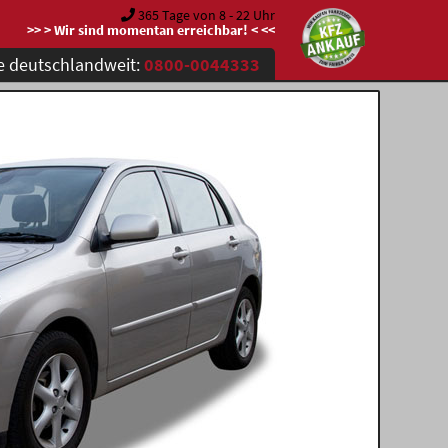
365 Tage von 8 - 22 Uhr
>> > Wir sind momentan erreichbar! < <<
e deutschlandweit:
0800-0044333