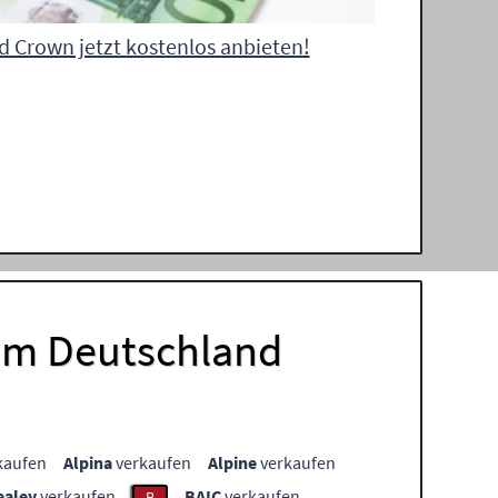
d Crown jetzt kostenlos anbieten!
aum Deutschland
kaufen
Alpina
verkaufen
Alpine
verkaufen
ealey
verkaufen
BAIC
verkaufen
B