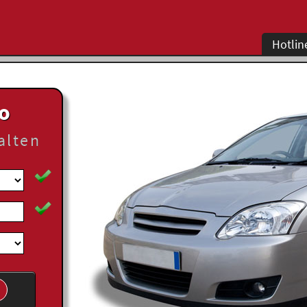
Hotlin
to
alten