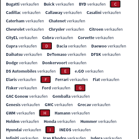
Bugatti
verkaufen
Buick
verkaufen
BYD
verkaufen
C
Cadillac
verkaufen
Callaway
verkaufen
Casalini
verkaufen
Caterham
verkaufen
Chatenet
verkaufen
Chevrolet
verkaufen
Chrysler
verkaufen
Citroen
verkaufen
CityEL
verkaufen
Cobra
verkaufen
Corvette
verkaufen
Cupra
verkaufen
D
Dacia
verkaufen
Daewoo
verkaufen
Daihatsu
verkaufen
DeTomaso
verkaufen
DFSK
verkaufen
Dodge
verkaufen
Donkervoort
verkaufen
DS Automobiles
verkaufen
E
e.GO
verkaufen
Elaris
verkaufen
F
Ferrari
verkaufen
Fiat
verkaufen
Fisker
verkaufen
Ford
verkaufen
G
GAC Gonow
verkaufen
Gemballa
verkaufen
Genesis
verkaufen
GMC
verkaufen
Grecav
verkaufen
GWM
verkaufen
H
Hamann
verkaufen
Holden
verkaufen
Honda
verkaufen
Hummer
verkaufen
Hyundai
verkaufen
I
INEOS
verkaufen
Infiniti
verkaufen
Iran Khodro
verkaufen
Isdera
verkaufen