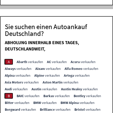
Sie suchen einen Autoankauf
Deutschland?
ABHOLUNG INNERHALB EINES TAGES,
DEUTSCHLANDWEIT,
A
Abarth
verkaufen
AC
verkaufen
Acura
verkaufen
Aiways
verkaufen
Aixam
verkaufen
Alfa Romeo
verkaufen
Alpina
verkaufen
Alpine
verkaufen
Artega
verkaufen
Asia Motors
verkaufen
Aston Martin
verkaufen
Audi
verkaufen
Austin
verkaufen
Austin Healey
verkaufen
B
BAIC
verkaufen
Barkas
verkaufen
Bentley
verkaufen
Bitter
verkaufen
BMW
verkaufen
BMW Alpina
verkaufen
Borgward
verkaufen
Brilliance
verkaufen
Bristol
verkaufen