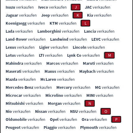
Isuzu
verkaufen
Iveco
verkaufen
J
JAC
verkaufen
Jaguar
verkaufen
Jeep
verkaufen
K
Kia
verkaufen
Koenigsegg
verkaufen
KTM
verkaufen
L
Lada
verkaufen
Lamborghini
verkaufen
Lancia
verkaufen
Land-Rover
verkaufen
Landwind
verkaufen
LEVC
verkaufen
Lexus
verkaufen
Ligier
verkaufen
Lincoln
verkaufen
Lotus
verkaufen
LTI
verkaufen
Lynk Co
verkaufen
M
Mahindra
verkaufen
Marcos
verkaufen
Maruti
verkaufen
Maserati
verkaufen
Maxus
verkaufen
Maybach
verkaufen
Mazda
verkaufen
McLaren
verkaufen
Mercedes-Benz
verkaufen
Mercury
verkaufen
MG
verkaufen
Microcar
verkaufen
Microlino
verkaufen
MINI
verkaufen
Mitsubishi
verkaufen
Morgan
verkaufen
N
Nio
verkaufen
Nissan
verkaufen
NSU
verkaufen
O
Oldsmobile
verkaufen
Opel
verkaufen
Ora
verkaufen
P
Peugeot
verkaufen
Piaggio
verkaufen
Plymouth
verkaufen