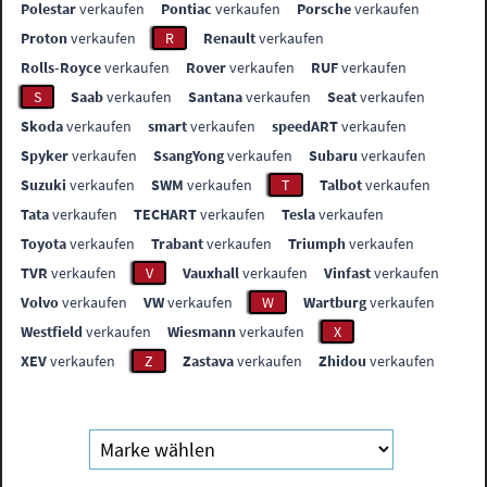
Polestar
verkaufen
Pontiac
verkaufen
Porsche
verkaufen
Proton
verkaufen
R
Renault
verkaufen
Rolls-Royce
verkaufen
Rover
verkaufen
RUF
verkaufen
S
Saab
verkaufen
Santana
verkaufen
Seat
verkaufen
Skoda
verkaufen
smart
verkaufen
speedART
verkaufen
Spyker
verkaufen
SsangYong
verkaufen
Subaru
verkaufen
Suzuki
verkaufen
SWM
verkaufen
T
Talbot
verkaufen
Tata
verkaufen
TECHART
verkaufen
Tesla
verkaufen
Toyota
verkaufen
Trabant
verkaufen
Triumph
verkaufen
TVR
verkaufen
V
Vauxhall
verkaufen
Vinfast
verkaufen
Volvo
verkaufen
VW
verkaufen
W
Wartburg
verkaufen
Westfield
verkaufen
Wiesmann
verkaufen
X
XEV
verkaufen
Z
Zastava
verkaufen
Zhidou
verkaufen