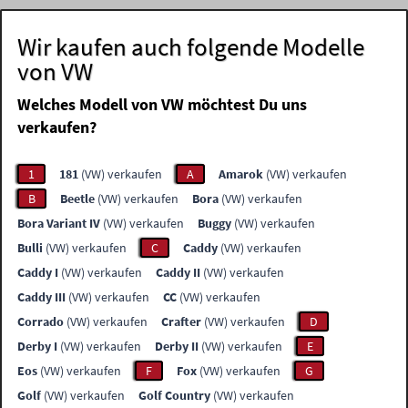
Wir kaufen auch folgende Modelle
von VW
Welches Modell von VW möchtest Du uns
verkaufen?
1
181
(VW) verkaufen
A
Amarok
(VW) verkaufen
B
Beetle
(VW) verkaufen
Bora
(VW) verkaufen
Bora Variant IV
(VW) verkaufen
Buggy
(VW) verkaufen
Bulli
(VW) verkaufen
C
Caddy
(VW) verkaufen
Caddy I
(VW) verkaufen
Caddy II
(VW) verkaufen
Caddy III
(VW) verkaufen
CC
(VW) verkaufen
Corrado
(VW) verkaufen
Crafter
(VW) verkaufen
D
Derby I
(VW) verkaufen
Derby II
(VW) verkaufen
E
Eos
(VW) verkaufen
F
Fox
(VW) verkaufen
G
Golf
(VW) verkaufen
Golf Country
(VW) verkaufen