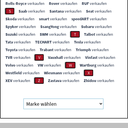
Rolls-Royce
verkaufen
Rover
verkaufen
RUF
verkaufen
S
Saab
verkaufen
Santana
verkaufen
Seat
verkaufen
Skoda
verkaufen
smart
verkaufen
speedART
verkaufen
Spyker
verkaufen
SsangYong
verkaufen
Subaru
verkaufen
Suzuki
verkaufen
SWM
verkaufen
T
Talbot
verkaufen
Tata
verkaufen
TECHART
verkaufen
Tesla
verkaufen
Toyota
verkaufen
Trabant
verkaufen
Triumph
verkaufen
TVR
verkaufen
V
Vauxhall
verkaufen
Vinfast
verkaufen
Volvo
verkaufen
VW
verkaufen
W
Wartburg
verkaufen
Westfield
verkaufen
Wiesmann
verkaufen
X
XEV
verkaufen
Z
Zastava
verkaufen
Zhidou
verkaufen