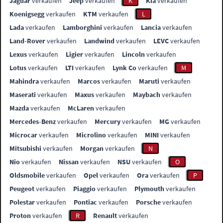
Jaguar
verkaufen
Jeep
verkaufen
K
Kia
verkaufen
Koenigsegg
verkaufen
KTM
verkaufen
L
Lada
verkaufen
Lamborghini
verkaufen
Lancia
verkaufen
Land-Rover
verkaufen
Landwind
verkaufen
LEVC
verkaufen
Lexus
verkaufen
Ligier
verkaufen
Lincoln
verkaufen
Lotus
verkaufen
LTI
verkaufen
Lynk Co
verkaufen
M
Mahindra
verkaufen
Marcos
verkaufen
Maruti
verkaufen
Maserati
verkaufen
Maxus
verkaufen
Maybach
verkaufen
Mazda
verkaufen
McLaren
verkaufen
Mercedes-Benz
verkaufen
Mercury
verkaufen
MG
verkaufen
Microcar
verkaufen
Microlino
verkaufen
MINI
verkaufen
Mitsubishi
verkaufen
Morgan
verkaufen
N
Nio
verkaufen
Nissan
verkaufen
NSU
verkaufen
O
Oldsmobile
verkaufen
Opel
verkaufen
Ora
verkaufen
P
Peugeot
verkaufen
Piaggio
verkaufen
Plymouth
verkaufen
Polestar
verkaufen
Pontiac
verkaufen
Porsche
verkaufen
Proton
verkaufen
R
Renault
verkaufen