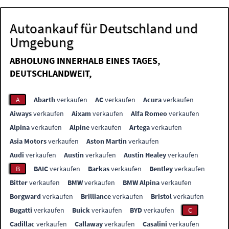
Autoankauf für Deutschland und
Umgebung
ABHOLUNG INNERHALB EINES TAGES,
DEUTSCHLANDWEIT,
A
Abarth
verkaufen
AC
verkaufen
Acura
verkaufen
Aiways
verkaufen
Aixam
verkaufen
Alfa Romeo
verkaufen
Alpina
verkaufen
Alpine
verkaufen
Artega
verkaufen
Asia Motors
verkaufen
Aston Martin
verkaufen
Audi
verkaufen
Austin
verkaufen
Austin Healey
verkaufen
B
BAIC
verkaufen
Barkas
verkaufen
Bentley
verkaufen
Bitter
verkaufen
BMW
verkaufen
BMW Alpina
verkaufen
Borgward
verkaufen
Brilliance
verkaufen
Bristol
verkaufen
Bugatti
verkaufen
Buick
verkaufen
BYD
verkaufen
C
Cadillac
verkaufen
Callaway
verkaufen
Casalini
verkaufen