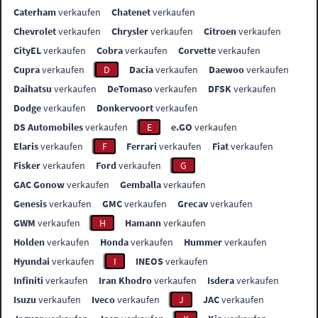
Caterham
verkaufen
Chatenet
verkaufen
Chevrolet
verkaufen
Chrysler
verkaufen
Citroen
verkaufen
CityEL
verkaufen
Cobra
verkaufen
Corvette
verkaufen
Cupra
verkaufen
D
Dacia
verkaufen
Daewoo
verkaufen
Daihatsu
verkaufen
DeTomaso
verkaufen
DFSK
verkaufen
Dodge
verkaufen
Donkervoort
verkaufen
DS Automobiles
verkaufen
E
e.GO
verkaufen
Elaris
verkaufen
F
Ferrari
verkaufen
Fiat
verkaufen
Fisker
verkaufen
Ford
verkaufen
G
GAC Gonow
verkaufen
Gemballa
verkaufen
Genesis
verkaufen
GMC
verkaufen
Grecav
verkaufen
GWM
verkaufen
H
Hamann
verkaufen
Holden
verkaufen
Honda
verkaufen
Hummer
verkaufen
Hyundai
verkaufen
I
INEOS
verkaufen
Infiniti
verkaufen
Iran Khodro
verkaufen
Isdera
verkaufen
Isuzu
verkaufen
Iveco
verkaufen
J
JAC
verkaufen