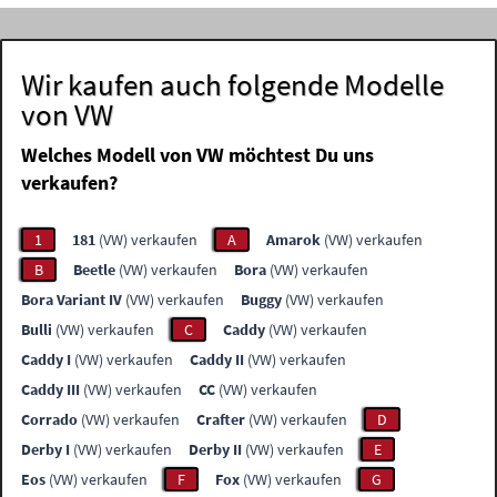
Wir kaufen auch folgende Modelle
von VW
Welches Modell von VW möchtest Du uns
verkaufen?
1
181
(VW) verkaufen
A
Amarok
(VW) verkaufen
B
Beetle
(VW) verkaufen
Bora
(VW) verkaufen
Bora Variant IV
(VW) verkaufen
Buggy
(VW) verkaufen
Bulli
(VW) verkaufen
C
Caddy
(VW) verkaufen
Caddy I
(VW) verkaufen
Caddy II
(VW) verkaufen
Caddy III
(VW) verkaufen
CC
(VW) verkaufen
Corrado
(VW) verkaufen
Crafter
(VW) verkaufen
D
Derby I
(VW) verkaufen
Derby II
(VW) verkaufen
E
Eos
(VW) verkaufen
F
Fox
(VW) verkaufen
G