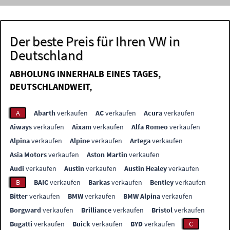
Der beste Preis für Ihren VW in
Deutschland
ABHOLUNG INNERHALB EINES TAGES,
DEUTSCHLANDWEIT,
A
Abarth
verkaufen
AC
verkaufen
Acura
verkaufen
Aiways
verkaufen
Aixam
verkaufen
Alfa Romeo
verkaufen
Alpina
verkaufen
Alpine
verkaufen
Artega
verkaufen
Asia Motors
verkaufen
Aston Martin
verkaufen
Audi
verkaufen
Austin
verkaufen
Austin Healey
verkaufen
B
BAIC
verkaufen
Barkas
verkaufen
Bentley
verkaufen
Bitter
verkaufen
BMW
verkaufen
BMW Alpina
verkaufen
Borgward
verkaufen
Brilliance
verkaufen
Bristol
verkaufen
Bugatti
verkaufen
Buick
verkaufen
BYD
verkaufen
C