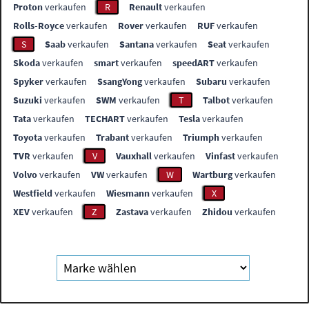
Proton
verkaufen
R
Renault
verkaufen
Rolls-Royce
verkaufen
Rover
verkaufen
RUF
verkaufen
S
Saab
verkaufen
Santana
verkaufen
Seat
verkaufen
Skoda
verkaufen
smart
verkaufen
speedART
verkaufen
Spyker
verkaufen
SsangYong
verkaufen
Subaru
verkaufen
Suzuki
verkaufen
SWM
verkaufen
T
Talbot
verkaufen
Tata
verkaufen
TECHART
verkaufen
Tesla
verkaufen
Toyota
verkaufen
Trabant
verkaufen
Triumph
verkaufen
TVR
verkaufen
V
Vauxhall
verkaufen
Vinfast
verkaufen
Volvo
verkaufen
VW
verkaufen
W
Wartburg
verkaufen
Westfield
verkaufen
Wiesmann
verkaufen
X
XEV
verkaufen
Z
Zastava
verkaufen
Zhidou
verkaufen