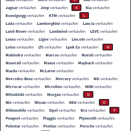
Jaguar
verkaufen
Jeep
verkaufen
K
Kia
verkaufen
Koenigsegg
verkaufen
KTM
verkaufen
L
Lada
verkaufen
Lamborghini
verkaufen
Lancia
verkaufen
Land-Rover
verkaufen
Landwind
verkaufen
LEVC
verkaufen
Lexus
verkaufen
Ligier
verkaufen
Lincoln
verkaufen
Lotus
verkaufen
LTI
verkaufen
Lynk Co
verkaufen
M
Mahindra
verkaufen
Marcos
verkaufen
Maruti
verkaufen
Maserati
verkaufen
Maxus
verkaufen
Maybach
verkaufen
Mazda
verkaufen
McLaren
verkaufen
Mercedes-Benz
verkaufen
Mercury
verkaufen
MG
verkaufen
Microcar
verkaufen
Microlino
verkaufen
MINI
verkaufen
Mitsubishi
verkaufen
Morgan
verkaufen
N
Nio
verkaufen
Nissan
verkaufen
NSU
verkaufen
O
Oldsmobile
verkaufen
Opel
verkaufen
Ora
verkaufen
P
Peugeot
verkaufen
Piaggio
verkaufen
Plymouth
verkaufen
Polestar
verkaufen
Pontiac
verkaufen
Porsche
verkaufen