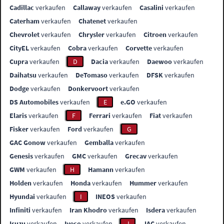
Cadillac
verkaufen
Callaway
verkaufen
Casalini
verkaufen
Caterham
verkaufen
Chatenet
verkaufen
Chevrolet
verkaufen
Chrysler
verkaufen
Citroen
verkaufen
CityEL
verkaufen
Cobra
verkaufen
Corvette
verkaufen
Cupra
verkaufen
D
Dacia
verkaufen
Daewoo
verkaufen
Daihatsu
verkaufen
DeTomaso
verkaufen
DFSK
verkaufen
Dodge
verkaufen
Donkervoort
verkaufen
DS Automobiles
verkaufen
E
e.GO
verkaufen
Elaris
verkaufen
F
Ferrari
verkaufen
Fiat
verkaufen
Fisker
verkaufen
Ford
verkaufen
G
GAC Gonow
verkaufen
Gemballa
verkaufen
Genesis
verkaufen
GMC
verkaufen
Grecav
verkaufen
GWM
verkaufen
H
Hamann
verkaufen
Holden
verkaufen
Honda
verkaufen
Hummer
verkaufen
Hyundai
verkaufen
I
INEOS
verkaufen
Infiniti
verkaufen
Iran Khodro
verkaufen
Isdera
verkaufen
Isuzu
verkaufen
Iveco
verkaufen
J
JAC
verkaufen