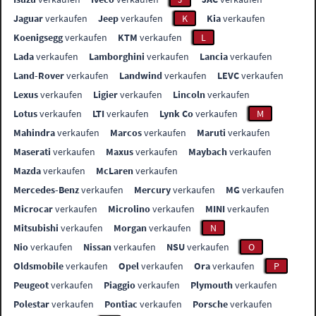
Jaguar
verkaufen
Jeep
verkaufen
K
Kia
verkaufen
Koenigsegg
verkaufen
KTM
verkaufen
L
Lada
verkaufen
Lamborghini
verkaufen
Lancia
verkaufen
Land-Rover
verkaufen
Landwind
verkaufen
LEVC
verkaufen
Lexus
verkaufen
Ligier
verkaufen
Lincoln
verkaufen
Lotus
verkaufen
LTI
verkaufen
Lynk Co
verkaufen
M
Mahindra
verkaufen
Marcos
verkaufen
Maruti
verkaufen
Maserati
verkaufen
Maxus
verkaufen
Maybach
verkaufen
Mazda
verkaufen
McLaren
verkaufen
Mercedes-Benz
verkaufen
Mercury
verkaufen
MG
verkaufen
Microcar
verkaufen
Microlino
verkaufen
MINI
verkaufen
Mitsubishi
verkaufen
Morgan
verkaufen
N
Nio
verkaufen
Nissan
verkaufen
NSU
verkaufen
O
Oldsmobile
verkaufen
Opel
verkaufen
Ora
verkaufen
P
Peugeot
verkaufen
Piaggio
verkaufen
Plymouth
verkaufen
Polestar
verkaufen
Pontiac
verkaufen
Porsche
verkaufen