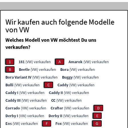
Wir kaufen auch folgende Modelle
von VW
Welches Modell von VW möchtest Du uns
verkaufen?
1
181
(VW) verkaufen
A
Amarok
(VW) verkaufen
B
Beetle
(VW) verkaufen
Bora
(VW) verkaufen
Bora Variant IV
(VW) verkaufen
Buggy
(VW) verkaufen
Bulli
(VW) verkaufen
C
Caddy
(VW) verkaufen
Caddy I
(VW) verkaufen
Caddy II
(VW) verkaufen
Caddy III
(VW) verkaufen
CC
(VW) verkaufen
Corrado
(VW) verkaufen
Crafter
(VW) verkaufen
D
Derby I
(VW) verkaufen
Derby II
(VW) verkaufen
E
Eos
(VW) verkaufen
F
Fox
(VW) verkaufen
G