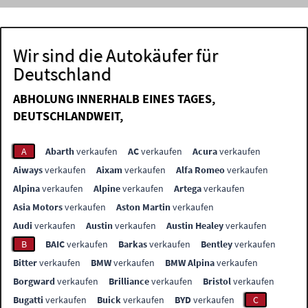
Wir sind die Autokäufer für
Deutschland
ABHOLUNG INNERHALB EINES TAGES,
DEUTSCHLANDWEIT,
A
Abarth
verkaufen
AC
verkaufen
Acura
verkaufen
Aiways
verkaufen
Aixam
verkaufen
Alfa Romeo
verkaufen
Alpina
verkaufen
Alpine
verkaufen
Artega
verkaufen
Asia Motors
verkaufen
Aston Martin
verkaufen
Audi
verkaufen
Austin
verkaufen
Austin Healey
verkaufen
B
BAIC
verkaufen
Barkas
verkaufen
Bentley
verkaufen
Bitter
verkaufen
BMW
verkaufen
BMW Alpina
verkaufen
Borgward
verkaufen
Brilliance
verkaufen
Bristol
verkaufen
Bugatti
verkaufen
Buick
verkaufen
BYD
verkaufen
C