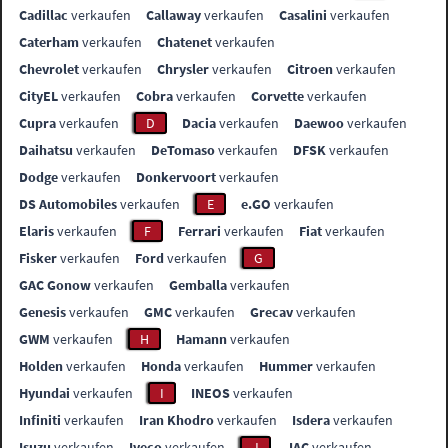
Cadillac
verkaufen
Callaway
verkaufen
Casalini
verkaufen
Caterham
verkaufen
Chatenet
verkaufen
Chevrolet
verkaufen
Chrysler
verkaufen
Citroen
verkaufen
CityEL
verkaufen
Cobra
verkaufen
Corvette
verkaufen
Cupra
verkaufen
D
Dacia
verkaufen
Daewoo
verkaufen
Daihatsu
verkaufen
DeTomaso
verkaufen
DFSK
verkaufen
Dodge
verkaufen
Donkervoort
verkaufen
DS Automobiles
verkaufen
E
e.GO
verkaufen
Elaris
verkaufen
F
Ferrari
verkaufen
Fiat
verkaufen
Fisker
verkaufen
Ford
verkaufen
G
GAC Gonow
verkaufen
Gemballa
verkaufen
Genesis
verkaufen
GMC
verkaufen
Grecav
verkaufen
GWM
verkaufen
H
Hamann
verkaufen
Holden
verkaufen
Honda
verkaufen
Hummer
verkaufen
Hyundai
verkaufen
I
INEOS
verkaufen
Infiniti
verkaufen
Iran Khodro
verkaufen
Isdera
verkaufen
Isuzu
verkaufen
Iveco
verkaufen
J
JAC
verkaufen