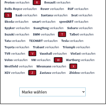
Proton
verkaufen
R
Renault
verkaufen
Rolls-Royce
verkaufen
Rover
verkaufen
RUF
verkaufen
S
Saab
verkaufen
Santana
verkaufen
Seat
verkaufen
Skoda
verkaufen
smart
verkaufen
speedART
verkaufen
Spyker
verkaufen
SsangYong
verkaufen
Subaru
verkaufen
Suzuki
verkaufen
SWM
verkaufen
T
Talbot
verkaufen
Tata
verkaufen
TECHART
verkaufen
Tesla
verkaufen
Toyota
verkaufen
Trabant
verkaufen
Triumph
verkaufen
TVR
verkaufen
V
Vauxhall
verkaufen
Vinfast
verkaufen
Volvo
verkaufen
VW
verkaufen
W
Wartburg
verkaufen
Westfield
verkaufen
Wiesmann
verkaufen
X
XEV
verkaufen
Z
Zastava
verkaufen
Zhidou
verkaufen