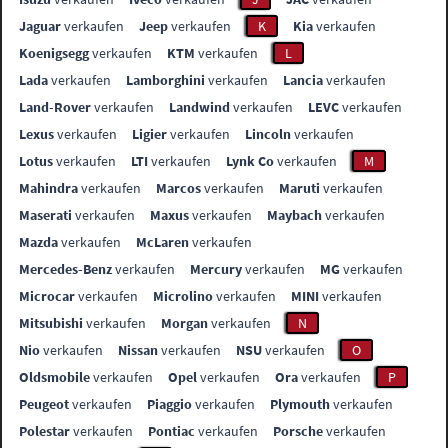
Jaguar
verkaufen
Jeep
verkaufen
K
Kia
verkaufen
Koenigsegg
verkaufen
KTM
verkaufen
L
Lada
verkaufen
Lamborghini
verkaufen
Lancia
verkaufen
Land-Rover
verkaufen
Landwind
verkaufen
LEVC
verkaufen
Lexus
verkaufen
Ligier
verkaufen
Lincoln
verkaufen
Lotus
verkaufen
LTI
verkaufen
Lynk Co
verkaufen
M
Mahindra
verkaufen
Marcos
verkaufen
Maruti
verkaufen
Maserati
verkaufen
Maxus
verkaufen
Maybach
verkaufen
Mazda
verkaufen
McLaren
verkaufen
Mercedes-Benz
verkaufen
Mercury
verkaufen
MG
verkaufen
Microcar
verkaufen
Microlino
verkaufen
MINI
verkaufen
Mitsubishi
verkaufen
Morgan
verkaufen
N
Nio
verkaufen
Nissan
verkaufen
NSU
verkaufen
O
Oldsmobile
verkaufen
Opel
verkaufen
Ora
verkaufen
P
Peugeot
verkaufen
Piaggio
verkaufen
Plymouth
verkaufen
Polestar
verkaufen
Pontiac
verkaufen
Porsche
verkaufen