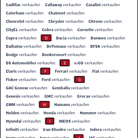
Cadillac
verkaufen
Callaway
verkaufen
Casalini
verkaufen
Caterham
verkaufen
Chatenet
verkaufen
Chevrolet
verkaufen
Chrysler
verkaufen
Citroen
verkaufen
CityEL
verkaufen
Cobra
verkaufen
Corvette
verkaufen
Cupra
verkaufen
D
Dacia
verkaufen
Daewoo
verkaufen
Daihatsu
verkaufen
DeTomaso
verkaufen
DFSK
verkaufen
Dodge
verkaufen
Donkervoort
verkaufen
DS Automobiles
verkaufen
E
e.GO
verkaufen
Elaris
verkaufen
F
Ferrari
verkaufen
Fiat
verkaufen
Fisker
verkaufen
Ford
verkaufen
G
GAC Gonow
verkaufen
Gemballa
verkaufen
Genesis
verkaufen
GMC
verkaufen
Grecav
verkaufen
GWM
verkaufen
H
Hamann
verkaufen
Holden
verkaufen
Honda
verkaufen
Hummer
verkaufen
Hyundai
verkaufen
I
INEOS
verkaufen
Infiniti
verkaufen
Iran Khodro
verkaufen
Isdera
verkaufen
Isuzu
verkaufen
Iveco
verkaufen
J
JAC
verkaufen