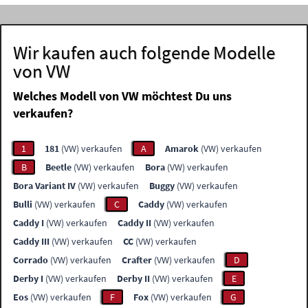
Wir kaufen auch folgende Modelle
von VW
Welches Modell von VW möchtest Du uns
verkaufen?
1
181
(VW) verkaufen
A
Amarok
(VW) verkaufen
B
Beetle
(VW) verkaufen
Bora
(VW) verkaufen
Bora Variant IV
(VW) verkaufen
Buggy
(VW) verkaufen
Bulli
(VW) verkaufen
C
Caddy
(VW) verkaufen
Caddy I
(VW) verkaufen
Caddy II
(VW) verkaufen
Caddy III
(VW) verkaufen
CC
(VW) verkaufen
Corrado
(VW) verkaufen
Crafter
(VW) verkaufen
D
Derby I
(VW) verkaufen
Derby II
(VW) verkaufen
E
Eos
(VW) verkaufen
F
Fox
(VW) verkaufen
G