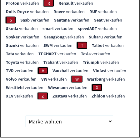
Proton
verkaufen
R
Renault
verkaufen
Rolls-Royce
verkaufen
Rover
verkaufen
RUF
verkaufen
S
Saab
verkaufen
Santana
verkaufen
Seat
verkaufen
Skoda
verkaufen
smart
verkaufen
speedART
verkaufen
Spyker
verkaufen
SsangYong
verkaufen
Subaru
verkaufen
Suzuki
verkaufen
SWM
verkaufen
T
Talbot
verkaufen
Tata
verkaufen
TECHART
verkaufen
Tesla
verkaufen
Toyota
verkaufen
Trabant
verkaufen
Triumph
verkaufen
TVR
verkaufen
V
Vauxhall
verkaufen
Vinfast
verkaufen
Volvo
verkaufen
VW
verkaufen
W
Wartburg
verkaufen
Westfield
verkaufen
Wiesmann
verkaufen
X
XEV
verkaufen
Z
Zastava
verkaufen
Zhidou
verkaufen