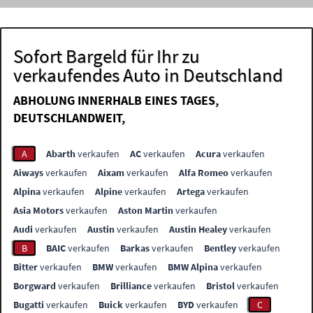
Sofort Bargeld für Ihr zu
verkaufendes Auto in Deutschland
ABHOLUNG INNERHALB EINES TAGES,
DEUTSCHLANDWEIT,
A
Abarth
verkaufen
AC
verkaufen
Acura
verkaufen
Aiways
verkaufen
Aixam
verkaufen
Alfa Romeo
verkaufen
Alpina
verkaufen
Alpine
verkaufen
Artega
verkaufen
Asia Motors
verkaufen
Aston Martin
verkaufen
Audi
verkaufen
Austin
verkaufen
Austin Healey
verkaufen
B
BAIC
verkaufen
Barkas
verkaufen
Bentley
verkaufen
Bitter
verkaufen
BMW
verkaufen
BMW Alpina
verkaufen
Borgward
verkaufen
Brilliance
verkaufen
Bristol
verkaufen
Bugatti
verkaufen
Buick
verkaufen
BYD
verkaufen
C