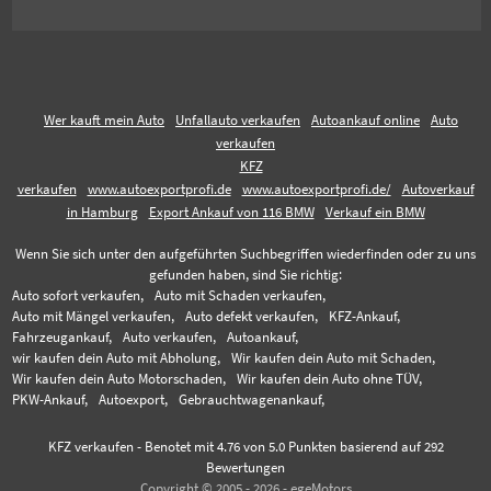
Wer kauft mein Auto
Unfallauto verkaufen
Autoankauf online
Auto
verkaufen
KFZ
verkaufen
www.autoexportprofi.de
www.autoexportprofi.de/
Autoverkauf
in Hamburg
Export Ankauf von 116 BMW
Verkauf ein BMW
Wenn Sie sich unter den aufgeführten Suchbegriffen wiederfinden oder zu uns
gefunden haben, sind Sie richtig:
Auto sofort verkaufen,
Auto mit Schaden verkaufen,
Auto mit Mängel verkaufen,
Auto defekt verkaufen,
KFZ-Ankauf,
Fahrzeugankauf,
Auto verkaufen,
Autoankauf,
wir kaufen dein Auto mit Abholung,
Wir kaufen dein Auto mit Schaden,
Wir kaufen dein Auto Motorschaden,
Wir kaufen dein Auto ohne TÜV,
PKW-Ankauf,
Autoexport,
Gebrauchtwagenankauf,
KFZ verkaufen
-
Benotet mit
4.76
von 5.0 Punkten basierend auf
292
Bewertungen
Copyright © 2005 - 2026 - egeMotors