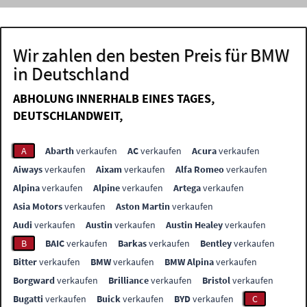
Wir zahlen den besten Preis für BMW
in Deutschland
ABHOLUNG INNERHALB EINES TAGES,
DEUTSCHLANDWEIT,
A
Abarth
verkaufen
AC
verkaufen
Acura
verkaufen
Aiways
verkaufen
Aixam
verkaufen
Alfa Romeo
verkaufen
Alpina
verkaufen
Alpine
verkaufen
Artega
verkaufen
Asia Motors
verkaufen
Aston Martin
verkaufen
Audi
verkaufen
Austin
verkaufen
Austin Healey
verkaufen
B
BAIC
verkaufen
Barkas
verkaufen
Bentley
verkaufen
Bitter
verkaufen
BMW
verkaufen
BMW Alpina
verkaufen
Borgward
verkaufen
Brilliance
verkaufen
Bristol
verkaufen
Bugatti
verkaufen
Buick
verkaufen
BYD
verkaufen
C