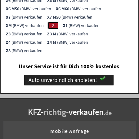
X6
(BMW) verkaufen
X6 M
(BMW) verkaufen
X6 M50
(BMW) verkaufen
X6 M60
(BMW) verkaufen
X7
(BMW) verkaufen
X7 M50
(BMW) verkaufen
XM
(BMW) verkaufen
Z
Z1
(BMW) verkaufen
Z3
(BMW) verkaufen
Z3 M
(BMW) verkaufen
Z4
(BMW) verkaufen
Z4 M
(BMW) verkaufen
Z8
(BMW) verkaufen
Unser Service ist für Dich 100% kostenlos
Auto unverbindlich anbieten!
KFZ-
richtig-
verkaufen
.de
mobile Anfrage