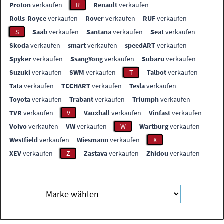
Proton
verkaufen
R
Renault
verkaufen
Rolls-Royce
verkaufen
Rover
verkaufen
RUF
verkaufen
S
Saab
verkaufen
Santana
verkaufen
Seat
verkaufen
Skoda
verkaufen
smart
verkaufen
speedART
verkaufen
Spyker
verkaufen
SsangYong
verkaufen
Subaru
verkaufen
Suzuki
verkaufen
SWM
verkaufen
T
Talbot
verkaufen
Tata
verkaufen
TECHART
verkaufen
Tesla
verkaufen
Toyota
verkaufen
Trabant
verkaufen
Triumph
verkaufen
TVR
verkaufen
V
Vauxhall
verkaufen
Vinfast
verkaufen
Volvo
verkaufen
VW
verkaufen
W
Wartburg
verkaufen
Westfield
verkaufen
Wiesmann
verkaufen
X
XEV
verkaufen
Z
Zastava
verkaufen
Zhidou
verkaufen