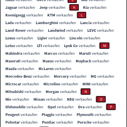
Jaguar
verkaufen
Jeep
verkaufen
K
Kia
verkaufen
Koenigsegg
verkaufen
KTM
verkaufen
L
Lada
verkaufen
Lamborghini
verkaufen
Lancia
verkaufen
Land-Rover
verkaufen
Landwind
verkaufen
LEVC
verkaufen
Lexus
verkaufen
Ligier
verkaufen
Lincoln
verkaufen
Lotus
verkaufen
LTI
verkaufen
Lynk Co
verkaufen
M
Mahindra
verkaufen
Marcos
verkaufen
Maruti
verkaufen
Maserati
verkaufen
Maxus
verkaufen
Maybach
verkaufen
Mazda
verkaufen
McLaren
verkaufen
Mercedes-Benz
verkaufen
Mercury
verkaufen
MG
verkaufen
Microcar
verkaufen
Microlino
verkaufen
MINI
verkaufen
Mitsubishi
verkaufen
Morgan
verkaufen
N
Nio
verkaufen
Nissan
verkaufen
NSU
verkaufen
O
Oldsmobile
verkaufen
Opel
verkaufen
Ora
verkaufen
P
Peugeot
verkaufen
Piaggio
verkaufen
Plymouth
verkaufen
Polestar
verkaufen
Pontiac
verkaufen
Porsche
verkaufen