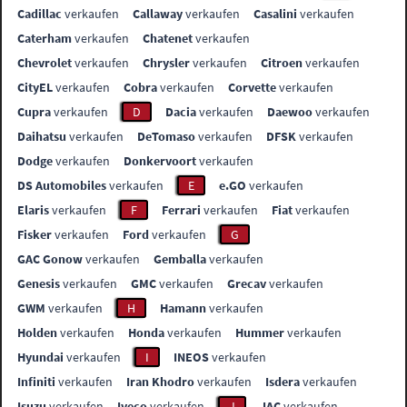
Cadillac
verkaufen
Callaway
verkaufen
Casalini
verkaufen
Caterham
verkaufen
Chatenet
verkaufen
Chevrolet
verkaufen
Chrysler
verkaufen
Citroen
verkaufen
CityEL
verkaufen
Cobra
verkaufen
Corvette
verkaufen
Cupra
verkaufen
D
Dacia
verkaufen
Daewoo
verkaufen
Daihatsu
verkaufen
DeTomaso
verkaufen
DFSK
verkaufen
Dodge
verkaufen
Donkervoort
verkaufen
DS Automobiles
verkaufen
E
e.GO
verkaufen
Elaris
verkaufen
F
Ferrari
verkaufen
Fiat
verkaufen
Fisker
verkaufen
Ford
verkaufen
G
GAC Gonow
verkaufen
Gemballa
verkaufen
Genesis
verkaufen
GMC
verkaufen
Grecav
verkaufen
GWM
verkaufen
H
Hamann
verkaufen
Holden
verkaufen
Honda
verkaufen
Hummer
verkaufen
Hyundai
verkaufen
I
INEOS
verkaufen
Infiniti
verkaufen
Iran Khodro
verkaufen
Isdera
verkaufen
Isuzu
verkaufen
Iveco
verkaufen
J
JAC
verkaufen