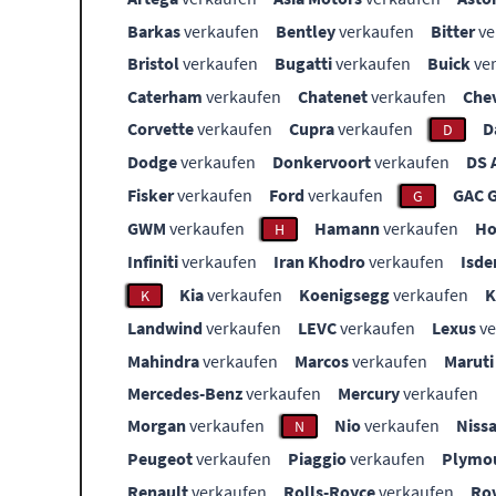
Barkas
verkaufen
Bentley
verkaufen
Bitter
ve
Bristol
verkaufen
Bugatti
verkaufen
Buick
ve
Caterham
verkaufen
Chatenet
verkaufen
Che
Corvette
verkaufen
Cupra
verkaufen
D
D
Dodge
verkaufen
Donkervoort
verkaufen
DS 
Fisker
verkaufen
Ford
verkaufen
GAC 
G
GWM
verkaufen
Hamann
verkaufen
Ho
H
Infiniti
verkaufen
Iran Khodro
verkaufen
Isde
Kia
verkaufen
Koenigsegg
verkaufen
K
Landwind
verkaufen
LEVC
verkaufen
Lexus
ve
Mahindra
verkaufen
Marcos
verkaufen
Maruti
Mercedes-Benz
verkaufen
Mercury
verkaufen
Morgan
verkaufen
Nio
verkaufen
Niss
N
Peugeot
verkaufen
Piaggio
verkaufen
Plymo
Renault
verkaufen
Rolls-Royce
verkaufen
Ro