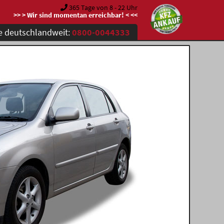
365 Tage von 8 - 22 Uhr
>> > Wir sind momentan erreichbar! < <<
e deutschlandweit:
0800-0044333