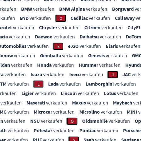
rkaufen
BMW
verkaufen
BMW Alpina
verkaufen
Borgward
ve
rkaufen
BYD
verkaufen
Cadillac
verkaufen
Callaway
ve
C
vrolet
verkaufen
Chrysler
verkaufen
Citroen
verkaufen
CityE
acia
verkaufen
Daewoo
verkaufen
Daihatsu
verkaufen
DeTom
Automobiles
verkaufen
e.GO
verkaufen
Elaris
verkaufen
E
Gonow
verkaufen
Gemballa
verkaufen
Genesis
verkaufen
GM
lden
verkaufen
Honda
verkaufen
Hummer
verkaufen
Hyunda
ra
verkaufen
Isuzu
verkaufen
Iveco
verkaufen
JAC
verk
J
KTM
verkaufen
Lada
verkaufen
Lamborghini
verkaufen
L
rkaufen
Ligier
verkaufen
Lincoln
verkaufen
Lotus
verkaufen
verkaufen
Maserati
verkaufen
Maxus
verkaufen
Maybach
ver
MG
verkaufen
Microcar
verkaufen
Microlino
verkaufen
MINI
v
an
verkaufen
NSU
verkaufen
Oldsmobile
verkaufen
Op
O
uth
verkaufen
Polestar
verkaufen
Pontiac
verkaufen
Porsche
ver
verkaufen
RUF
verkaufen
Saab
verkaufen
Santana
S