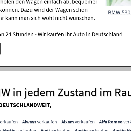
 holen den Wagen einfach ab, bequemer
 können. Dazu wird der Wagen schon
BMW 530 
hr kann man sich wohl nicht wünschen.
n 24 Stunden - Wir kaufen Ihr Auto in Deutschland
MW in jedem Zustand im R
 DEUTSCHLANDWEIT,
erkaufen
Aiways
verkaufen
Aixam
verkaufen
Alfa Romeo
ver
n Martin
verkaufen
Audi
verkaufen
Austin
verkaufen
Austin H