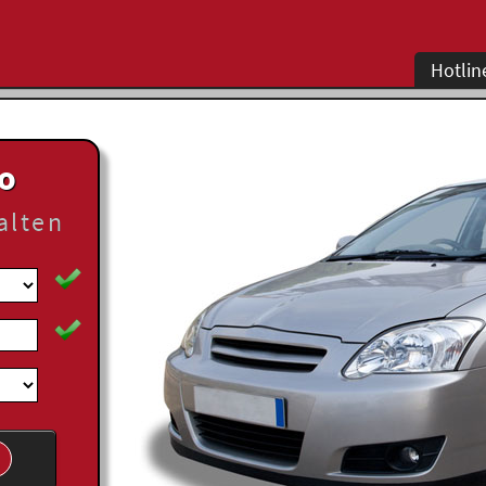
Hotlin
to
alten