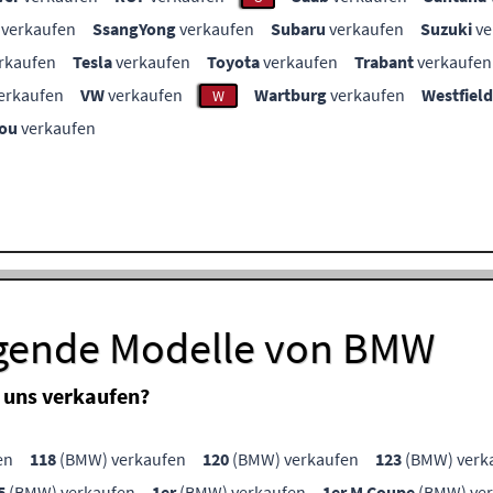
verkaufen
SsangYong
verkaufen
Subaru
verkaufen
Suzuki
ve
rkaufen
Tesla
verkaufen
Toyota
verkaufen
Trabant
verkaufen
erkaufen
VW
verkaufen
Wartburg
verkaufen
Westfield
W
ou
verkaufen
lgende Modelle von BMW
 uns verkaufen?
en
118
(BMW) verkaufen
120
(BMW) verkaufen
123
(BMW) verk
5
(BMW) verkaufen
1er
(BMW) verkaufen
1er M Coupe
(BMW) ver