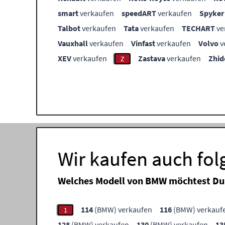
smart
verkaufen
speedART
verkaufen
Spyker
Talbot
verkaufen
Tata
verkaufen
TECHART
ve
Vauxhall
verkaufen
Vinfast
verkaufen
Volvo
v
XEV
verkaufen
Zastava
verkaufen
Zhid
Z
Wir kaufen auch fo
Welches Modell von BMW möchtest Du
114
(BMW) verkaufen
116
(BMW) verkauf
1
128
(BMW) verkaufen
130
(BMW) verkaufen
13