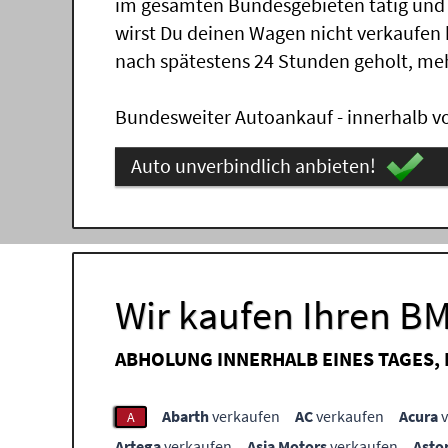
im gesamten Bundesgebieten tätig und
wirst Du deinen Wagen nicht verkaufen
nach spätestens 24 Stunden geholt, me
Bundesweiter Autoankauf - innerhalb vo
Auto unverbindlich anbieten!
Wir kaufen Ihren B
ABHOLUNG INNERHALB EINES TAGES,
Abarth
verkaufen
AC
verkaufen
Acura
v
A
Artega
verkaufen
Asia Motors
verkaufen
Asto