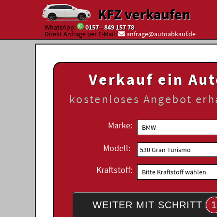
KFZ verkaufen
WhatsApp:
0157 - 849 157 78
Direkt Anfrage per E-Mail:
anfrage@autoabkauf.de
Verkauf ein Au
kostenloses
Angebot erh
Marke:
Modell:
Kraftstoff:
WEITER MIT SCHRITT
1