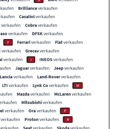
rkaufen
Brilliance
verkaufen
rkaufen
Casalini
verkaufen
L
verkaufen
Cobra
verkaufen
aso
verkaufen
DFSK
verkaufen
Ferrari
verkaufen
Fiat
verkaufen
F
C
verkaufen
Grecav
verkaufen
i
verkaufen
INEOS
verkaufen
I
aufen
Jaguar
verkaufen
Jeep
verkaufen
Lancia
verkaufen
Land-Rover
verkaufen
LTI
verkaufen
Lynk Co
verkaufen
M
kaufen
Mazda
verkaufen
McLaren
verkaufen
erkaufen
Mitsubishi
verkaufen
el
verkaufen
Ora
verkaufen
P
verkaufen
Proton
verkaufen
R
verkaufen
Seat
verkaufen
Skoda
verkaufen