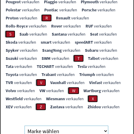
Peugeot
verkaufen
Piaggio
verkaufen
Plymouth
verkaufen
Polestar
verkaufen
Pontiac
verkaufen
Porsche
verkaufen
Proton
verkaufen
R
Renault
verkaufen
Rolls-Royce
verkaufen
Rover
verkaufen
RUF
verkaufen
S
Saab
verkaufen
Santana
verkaufen
Seat
verkaufen
Skoda
verkaufen
smart
verkaufen
speedART
verkaufen
Spyker
verkaufen
SsangYong
verkaufen
Subaru
verkaufen
Suzuki
verkaufen
SWM
verkaufen
T
Talbot
verkaufen
Tata
verkaufen
TECHART
verkaufen
Tesla
verkaufen
Toyota
verkaufen
Trabant
verkaufen
Triumph
verkaufen
TVR
verkaufen
V
Vauxhall
verkaufen
Vinfast
verkaufen
Volvo
verkaufen
VW
verkaufen
W
Wartburg
verkaufen
Westfield
verkaufen
Wiesmann
verkaufen
X
XEV
verkaufen
Z
Zastava
verkaufen
Zhidou
verkaufen