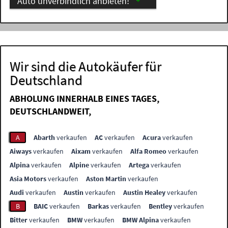
Auto unverbindlich anbieten!
Wir sind die Autokäufer für
Deutschland
ABHOLUNG INNERHALB EINES TAGES,
DEUTSCHLANDWEIT,
A
Abarth
verkaufen
AC
verkaufen
Acura
verkaufen
Aiways
verkaufen
Aixam
verkaufen
Alfa Romeo
verkaufen
Alpina
verkaufen
Alpine
verkaufen
Artega
verkaufen
Asia Motors
verkaufen
Aston Martin
verkaufen
Audi
verkaufen
Austin
verkaufen
Austin Healey
verkaufen
B
BAIC
verkaufen
Barkas
verkaufen
Bentley
verkaufen
Bitter
verkaufen
BMW
verkaufen
BMW Alpina
verkaufen