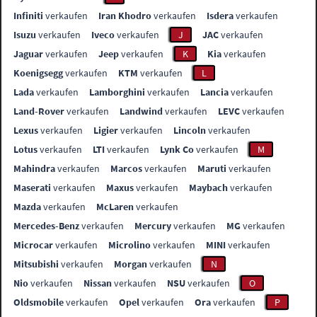
Infiniti
verkaufen
Iran Khodro
verkaufen
Isdera
verkaufen
Isuzu
verkaufen
Iveco
verkaufen
J
JAC
verkaufen
Jaguar
verkaufen
Jeep
verkaufen
K
Kia
verkaufen
Koenigsegg
verkaufen
KTM
verkaufen
L
Lada
verkaufen
Lamborghini
verkaufen
Lancia
verkaufen
Land-Rover
verkaufen
Landwind
verkaufen
LEVC
verkaufen
Lexus
verkaufen
Ligier
verkaufen
Lincoln
verkaufen
Lotus
verkaufen
LTI
verkaufen
Lynk Co
verkaufen
M
Mahindra
verkaufen
Marcos
verkaufen
Maruti
verkaufen
Maserati
verkaufen
Maxus
verkaufen
Maybach
verkaufen
Mazda
verkaufen
McLaren
verkaufen
Mercedes-Benz
verkaufen
Mercury
verkaufen
MG
verkaufen
Microcar
verkaufen
Microlino
verkaufen
MINI
verkaufen
Mitsubishi
verkaufen
Morgan
verkaufen
N
Nio
verkaufen
Nissan
verkaufen
NSU
verkaufen
O
Oldsmobile
verkaufen
Opel
verkaufen
Ora
verkaufen
P