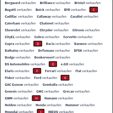
Borgward
verkaufen
Brilliance
verkaufen
Bristol
verkaufen
Bugatti
verkaufen
Buick
verkaufen
BYD
verkaufen
C
Cadillac
verkaufen
Callaway
verkaufen
Casalini
verkaufen
Caterham
verkaufen
Chatenet
verkaufen
Chevrolet
verkaufen
Chrysler
verkaufen
Citroen
verkaufen
CityEL
verkaufen
Cobra
verkaufen
Corvette
verkaufen
Cupra
verkaufen
D
Dacia
verkaufen
Daewoo
verkaufen
Daihatsu
verkaufen
DeTomaso
verkaufen
DFSK
verkaufen
Dodge
verkaufen
Donkervoort
verkaufen
DS Automobiles
verkaufen
E
e.GO
verkaufen
Elaris
verkaufen
F
Ferrari
verkaufen
Fiat
verkaufen
Fisker
verkaufen
Ford
verkaufen
G
GAC Gonow
verkaufen
Gemballa
verkaufen
Genesis
verkaufen
GMC
verkaufen
Grecav
verkaufen
GWM
verkaufen
H
Hamann
verkaufen
Holden
verkaufen
Honda
verkaufen
Hummer
verkaufen
Hyundai
verkaufen
I
INEOS
verkaufen