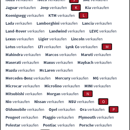
Jaguar
verkaufen
Jeep
verkaufen
K
Kia
verkaufen
Koenigsegg
verkaufen
KTM
verkaufen
L
Lada
verkaufen
Lamborghini
verkaufen
Lancia
verkaufen
Land-Rover
verkaufen
Landwind
verkaufen
LEVC
verkaufen
Lexus
verkaufen
Ligier
verkaufen
Lincoln
verkaufen
Lotus
verkaufen
LTI
verkaufen
Lynk Co
verkaufen
M
Mahindra
verkaufen
Marcos
verkaufen
Maruti
verkaufen
Maserati
verkaufen
Maxus
verkaufen
Maybach
verkaufen
Mazda
verkaufen
McLaren
verkaufen
Mercedes-Benz
verkaufen
Mercury
verkaufen
MG
verkaufen
Microcar
verkaufen
Microlino
verkaufen
MINI
verkaufen
Mitsubishi
verkaufen
Morgan
verkaufen
N
Nio
verkaufen
Nissan
verkaufen
NSU
verkaufen
O
Oldsmobile
verkaufen
Opel
verkaufen
Ora
verkaufen
P
Peugeot
verkaufen
Piaggio
verkaufen
Plymouth
verkaufen
Polestar
verkaufen
Pontiac
verkaufen
Porsche
verkaufen