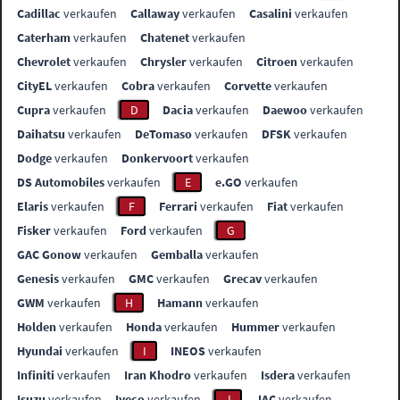
Cadillac
verkaufen
Callaway
verkaufen
Casalini
verkaufen
Caterham
verkaufen
Chatenet
verkaufen
Chevrolet
verkaufen
Chrysler
verkaufen
Citroen
verkaufen
CityEL
verkaufen
Cobra
verkaufen
Corvette
verkaufen
Cupra
verkaufen
D
Dacia
verkaufen
Daewoo
verkaufen
Daihatsu
verkaufen
DeTomaso
verkaufen
DFSK
verkaufen
Dodge
verkaufen
Donkervoort
verkaufen
DS Automobiles
verkaufen
E
e.GO
verkaufen
Elaris
verkaufen
F
Ferrari
verkaufen
Fiat
verkaufen
Fisker
verkaufen
Ford
verkaufen
G
GAC Gonow
verkaufen
Gemballa
verkaufen
Genesis
verkaufen
GMC
verkaufen
Grecav
verkaufen
GWM
verkaufen
H
Hamann
verkaufen
Holden
verkaufen
Honda
verkaufen
Hummer
verkaufen
Hyundai
verkaufen
I
INEOS
verkaufen
Infiniti
verkaufen
Iran Khodro
verkaufen
Isdera
verkaufen
Isuzu
verkaufen
Iveco
verkaufen
J
JAC
verkaufen