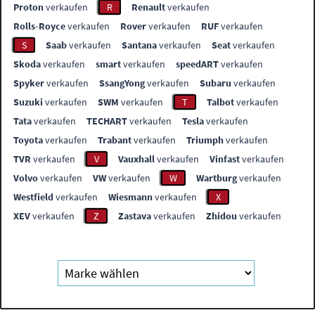
Proton
verkaufen
R
Renault
verkaufen
Rolls-Royce
verkaufen
Rover
verkaufen
RUF
verkaufen
S
Saab
verkaufen
Santana
verkaufen
Seat
verkaufen
Skoda
verkaufen
smart
verkaufen
speedART
verkaufen
Spyker
verkaufen
SsangYong
verkaufen
Subaru
verkaufen
Suzuki
verkaufen
SWM
verkaufen
T
Talbot
verkaufen
Tata
verkaufen
TECHART
verkaufen
Tesla
verkaufen
Toyota
verkaufen
Trabant
verkaufen
Triumph
verkaufen
TVR
verkaufen
V
Vauxhall
verkaufen
Vinfast
verkaufen
Volvo
verkaufen
VW
verkaufen
W
Wartburg
verkaufen
Westfield
verkaufen
Wiesmann
verkaufen
X
XEV
verkaufen
Z
Zastava
verkaufen
Zhidou
verkaufen