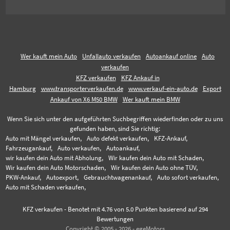
Wer kauft mein Auto
Unfallauto verkaufen
Autoankauf online
Auto
verkaufen
KFZ verkaufen
KFZ Ankauf in
Hamburg
www.transporterverkaufen.de
www.verkauf-ein-auto.de
Export
Ankauf von X6 M50 BMW
Wer kauft mein BMW
Wenn Sie sich unter den aufgeführten Suchbegriffen wiederfinden oder zu uns
gefunden haben, sind Sie richtig:
Auto mit Mängel verkaufen,
Auto defekt verkaufen,
KFZ-Ankauf,
Fahrzeugankauf,
Auto verkaufen,
Autoankauf,
wir kaufen dein Auto mit Abholung,
Wir kaufen dein Auto mit Schaden,
Wir kaufen dein Auto Motorschaden,
Wir kaufen dein Auto ohne TÜV,
PKW-Ankauf,
Autoexport,
Gebrauchtwagenankauf,
Auto sofort verkaufen,
Auto mit Schaden verkaufen,
KFZ verkaufen
-
Benotet mit
4.76
von 5.0 Punkten basierend auf
294
Bewertungen
Copyright © 2005 - 2026 - egeMotors