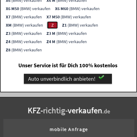
X6
(BMW) verkaufen
X6 M
(BMW) verkaufen
X6 M50
(BMW) verkaufen
X6 M60
(BMW) verkaufen
X7
(BMW) verkaufen
X7 M50
(BMW) verkaufen
XM
(BMW) verkaufen
Z
Z1
(BMW) verkaufen
Z3
(BMW) verkaufen
Z3 M
(BMW) verkaufen
Z4
(BMW) verkaufen
Z4 M
(BMW) verkaufen
Z8
(BMW) verkaufen
Unser Service ist für Dich 100% kostenlos
Auto unverbindlich anbieten!
KFZ-
richtig-
verkaufen
.de
mobile Anfrage