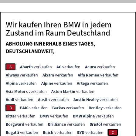
Wir kaufen Ihren BMW in jedem
Zustand im Raum Deutschland
ABHOLUNG INNERHALB EINES TAGES,
DEUTSCHLANDWEIT,
A
Abarth
verkaufen
AC
verkaufen
Acura
verkaufen
Aiways
verkaufen
Aixam
verkaufen
Alfa Romeo
verkaufen
Alpina
verkaufen
Alpine
verkaufen
Artega
verkaufen
Asia Motors
verkaufen
Aston Martin
verkaufen
Audi
verkaufen
Austin
verkaufen
Austin Healey
verkaufen
B
BAIC
verkaufen
Barkas
verkaufen
Bentley
verkaufen
Bitter
verkaufen
BMW
verkaufen
BMW Alpina
verkaufen
Borgward
verkaufen
Brilliance
verkaufen
Bristol
verkaufen
Bugatti
verkaufen
Buick
verkaufen
BYD
verkaufen
C