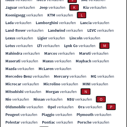
Jaguar
verkaufen
Jeep
verkaufen
K
Kia
verkaufen
Koenigsegg
verkaufen
KTM
verkaufen
L
Lada
verkaufen
Lamborghini
verkaufen
Lancia
verkaufen
Land-Rover
verkaufen
Landwind
verkaufen
LEVC
verkaufen
Lexus
verkaufen
Ligier
verkaufen
Lincoln
verkaufen
Lotus
verkaufen
LTI
verkaufen
Lynk Co
verkaufen
M
Mahindra
verkaufen
Marcos
verkaufen
Maruti
verkaufen
Maserati
verkaufen
Maxus
verkaufen
Maybach
verkaufen
Mazda
verkaufen
McLaren
verkaufen
Mercedes-Benz
verkaufen
Mercury
verkaufen
MG
verkaufen
Microcar
verkaufen
Microlino
verkaufen
MINI
verkaufen
Mitsubishi
verkaufen
Morgan
verkaufen
N
Nio
verkaufen
Nissan
verkaufen
NSU
verkaufen
O
Oldsmobile
verkaufen
Opel
verkaufen
Ora
verkaufen
P
Peugeot
verkaufen
Piaggio
verkaufen
Plymouth
verkaufen
Polestar
verkaufen
Pontiac
verkaufen
Porsche
verkaufen