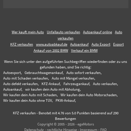
Wer kauft mein Auto
Unfallauto verkaufen
Autoankauf online
Auto
verkaufen
KFZ verkaufen
www.autoabkauf.de
Autoankauf
Auto Export
Export
Ankauf von 2002 BMW
Verkauf ein BMW
Wenn Sie sich unter den aufgeführten Suchbegriffen wiederfinden oder zu uns
gefunden haben, sind Sie richtig:
Autoexport,
Gebrauchtwagenankauf,
Auto sofort verkaufen,
Auto mit Schaden verkaufen,
Auto mit Mängel verkaufen,
Auto defekt verkaufen,
KFZ-Ankauf,
Fahrzeugankauf,
Auto verkaufen,
Autoankauf,
wir kaufen dein Auto mit Abholung,
Wir kaufen dein Auto mit Schaden,
Wir kaufen dein Auto Motorschaden,
Wir kaufen dein Auto ohne TÜV,
PKW-Ankauf,
KFZ verkaufen
-
Benotet mit
4.76
von 5.0 Punkten basierend auf
290
Bewertungen
Copyright © 2005 - 2026 - egeMotors
Datenschutz
-
rechtliche Hinweise
-
Impressum
-
FAQ