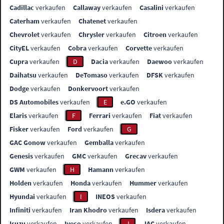
Cadillac
verkaufen
Callaway
verkaufen
Casalini
verkaufen
Caterham
verkaufen
Chatenet
verkaufen
Chevrolet
verkaufen
Chrysler
verkaufen
Citroen
verkaufen
CityEL
verkaufen
Cobra
verkaufen
Corvette
verkaufen
Cupra
verkaufen
D
Dacia
verkaufen
Daewoo
verkaufen
Daihatsu
verkaufen
DeTomaso
verkaufen
DFSK
verkaufen
Dodge
verkaufen
Donkervoort
verkaufen
DS Automobiles
verkaufen
E
e.GO
verkaufen
Elaris
verkaufen
F
Ferrari
verkaufen
Fiat
verkaufen
Fisker
verkaufen
Ford
verkaufen
G
GAC Gonow
verkaufen
Gemballa
verkaufen
Genesis
verkaufen
GMC
verkaufen
Grecav
verkaufen
GWM
verkaufen
H
Hamann
verkaufen
Holden
verkaufen
Honda
verkaufen
Hummer
verkaufen
Hyundai
verkaufen
I
INEOS
verkaufen
Infiniti
verkaufen
Iran Khodro
verkaufen
Isdera
verkaufen
Isuzu
verkaufen
Iveco
verkaufen
J
JAC
verkaufen