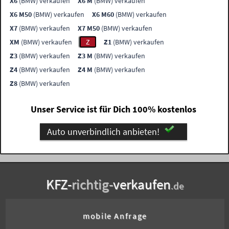
X6
(BMW) verkaufen
X6 M
(BMW) verkaufen
X6 M50
(BMW) verkaufen
X6 M60
(BMW) verkaufen
X7
(BMW) verkaufen
X7 M50
(BMW) verkaufen
XM
(BMW) verkaufen
Z
Z1
(BMW) verkaufen
Z3
(BMW) verkaufen
Z3 M
(BMW) verkaufen
Z4
(BMW) verkaufen
Z4 M
(BMW) verkaufen
Z8
(BMW) verkaufen
Unser Service ist für Dich 100% kostenlos
Auto unverbindlich anbieten!
KFZ-
richtig-
verkaufen
.de
mobile Anfrage