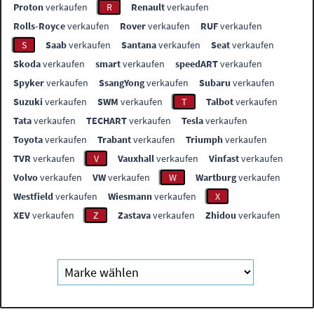
Proton
verkaufen
R
Renault
verkaufen
Rolls-Royce
verkaufen
Rover
verkaufen
RUF
verkaufen
S
Saab
verkaufen
Santana
verkaufen
Seat
verkaufen
Skoda
verkaufen
smart
verkaufen
speedART
verkaufen
Spyker
verkaufen
SsangYong
verkaufen
Subaru
verkaufen
Suzuki
verkaufen
SWM
verkaufen
T
Talbot
verkaufen
Tata
verkaufen
TECHART
verkaufen
Tesla
verkaufen
Toyota
verkaufen
Trabant
verkaufen
Triumph
verkaufen
TVR
verkaufen
V
Vauxhall
verkaufen
Vinfast
verkaufen
Volvo
verkaufen
VW
verkaufen
W
Wartburg
verkaufen
Westfield
verkaufen
Wiesmann
verkaufen
X
XEV
verkaufen
Z
Zastava
verkaufen
Zhidou
verkaufen