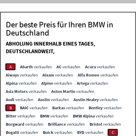
Der beste Preis für Ihren BMW in
Deutschland
ABHOLUNG INNERHALB EINES TAGES,
DEUTSCHLANDWEIT,
A
Abarth
verkaufen
AC
verkaufen
Acura
verkaufen
Aiways
verkaufen
Aixam
verkaufen
Alfa Romeo
verkaufen
Alpina
verkaufen
Alpine
verkaufen
Artega
verkaufen
Asia Motors
verkaufen
Aston Martin
verkaufen
Audi
verkaufen
Austin
verkaufen
Austin Healey
verkaufen
B
BAIC
verkaufen
Barkas
verkaufen
Bentley
verkaufen
Bitter
verkaufen
BMW
verkaufen
BMW Alpina
verkaufen
Borgward
verkaufen
Brilliance
verkaufen
Bristol
verkaufen
Bugatti
verkaufen
Buick
verkaufen
BYD
verkaufen
C