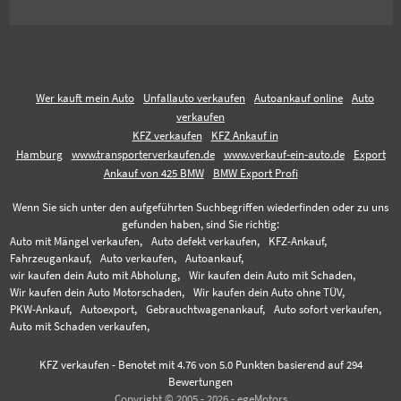
Wer kauft mein Auto
Unfallauto verkaufen
Autoankauf online
Auto
verkaufen
KFZ verkaufen
KFZ Ankauf in
Hamburg
www.transporterverkaufen.de
www.verkauf-ein-auto.de
Export
Ankauf von 425 BMW
BMW Export Profi
Wenn Sie sich unter den aufgeführten Suchbegriffen wiederfinden oder zu uns
gefunden haben, sind Sie richtig:
Auto mit Mängel verkaufen,
Auto defekt verkaufen,
KFZ-Ankauf,
Fahrzeugankauf,
Auto verkaufen,
Autoankauf,
wir kaufen dein Auto mit Abholung,
Wir kaufen dein Auto mit Schaden,
Wir kaufen dein Auto Motorschaden,
Wir kaufen dein Auto ohne TÜV,
PKW-Ankauf,
Autoexport,
Gebrauchtwagenankauf,
Auto sofort verkaufen,
Auto mit Schaden verkaufen,
KFZ verkaufen
-
Benotet mit
4.76
von 5.0 Punkten basierend auf
294
Bewertungen
Copyright © 2005 - 2026 - egeMotors