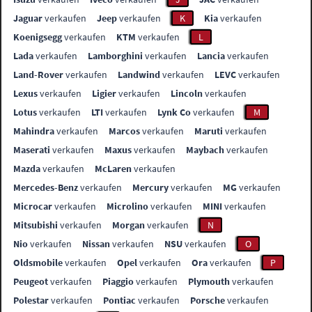
Jaguar
verkaufen
Jeep
verkaufen
K
Kia
verkaufen
Koenigsegg
verkaufen
KTM
verkaufen
L
Lada
verkaufen
Lamborghini
verkaufen
Lancia
verkaufen
Land-Rover
verkaufen
Landwind
verkaufen
LEVC
verkaufen
Lexus
verkaufen
Ligier
verkaufen
Lincoln
verkaufen
Lotus
verkaufen
LTI
verkaufen
Lynk Co
verkaufen
M
Mahindra
verkaufen
Marcos
verkaufen
Maruti
verkaufen
Maserati
verkaufen
Maxus
verkaufen
Maybach
verkaufen
Mazda
verkaufen
McLaren
verkaufen
Mercedes-Benz
verkaufen
Mercury
verkaufen
MG
verkaufen
Microcar
verkaufen
Microlino
verkaufen
MINI
verkaufen
Mitsubishi
verkaufen
Morgan
verkaufen
N
Nio
verkaufen
Nissan
verkaufen
NSU
verkaufen
O
Oldsmobile
verkaufen
Opel
verkaufen
Ora
verkaufen
P
Peugeot
verkaufen
Piaggio
verkaufen
Plymouth
verkaufen
Polestar
verkaufen
Pontiac
verkaufen
Porsche
verkaufen