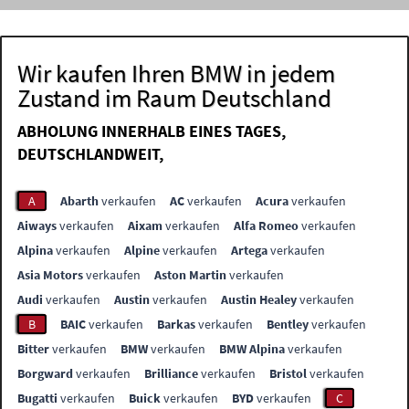
Wir kaufen Ihren BMW in jedem
Zustand im Raum Deutschland
ABHOLUNG INNERHALB EINES TAGES,
DEUTSCHLANDWEIT,
A
Abarth
verkaufen
AC
verkaufen
Acura
verkaufen
Aiways
verkaufen
Aixam
verkaufen
Alfa Romeo
verkaufen
Alpina
verkaufen
Alpine
verkaufen
Artega
verkaufen
Asia Motors
verkaufen
Aston Martin
verkaufen
Audi
verkaufen
Austin
verkaufen
Austin Healey
verkaufen
B
BAIC
verkaufen
Barkas
verkaufen
Bentley
verkaufen
Bitter
verkaufen
BMW
verkaufen
BMW Alpina
verkaufen
Borgward
verkaufen
Brilliance
verkaufen
Bristol
verkaufen
Bugatti
verkaufen
Buick
verkaufen
BYD
verkaufen
C