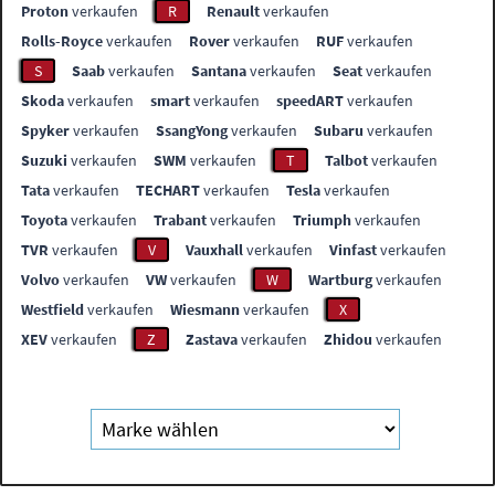
Proton
verkaufen
R
Renault
verkaufen
Rolls-Royce
verkaufen
Rover
verkaufen
RUF
verkaufen
S
Saab
verkaufen
Santana
verkaufen
Seat
verkaufen
Skoda
verkaufen
smart
verkaufen
speedART
verkaufen
Spyker
verkaufen
SsangYong
verkaufen
Subaru
verkaufen
Suzuki
verkaufen
SWM
verkaufen
T
Talbot
verkaufen
Tata
verkaufen
TECHART
verkaufen
Tesla
verkaufen
Toyota
verkaufen
Trabant
verkaufen
Triumph
verkaufen
TVR
verkaufen
V
Vauxhall
verkaufen
Vinfast
verkaufen
Volvo
verkaufen
VW
verkaufen
W
Wartburg
verkaufen
Westfield
verkaufen
Wiesmann
verkaufen
X
XEV
verkaufen
Z
Zastava
verkaufen
Zhidou
verkaufen