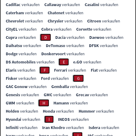
Cadillac
verkaufen
Callaway
verkaufen
Casalini
verkaufen
Caterham
verkaufen
Chatenet
verkaufen
Chevrolet
verkaufen
Chrysler
verkaufen
Citroen
verkaufen
CityEL
verkaufen
Cobra
verkaufen
Corvette
verkaufen
Cupra
verkaufen
D
Dacia
verkaufen
Daewoo
verkaufen
Daihatsu
verkaufen
DeTomaso
verkaufen
DFSK
verkaufen
Dodge
verkaufen
Donkervoort
verkaufen
DS Automobiles
verkaufen
E
e.GO
verkaufen
Elaris
verkaufen
F
Ferrari
verkaufen
Fiat
verkaufen
Fisker
verkaufen
Ford
verkaufen
G
GAC Gonow
verkaufen
Gemballa
verkaufen
Genesis
verkaufen
GMC
verkaufen
Grecav
verkaufen
GWM
verkaufen
H
Hamann
verkaufen
Holden
verkaufen
Honda
verkaufen
Hummer
verkaufen
Hyundai
verkaufen
I
INEOS
verkaufen
Infiniti
verkaufen
Iran Khodro
verkaufen
Isdera
verkaufen
Isuzu
verkaufen
Iveco
verkaufen
J
JAC
verkaufen