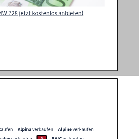
W 728 jetzt kostenlos anbieten!
kaufen
Alpina
verkaufen
Alpine
verkaufen
ealey
verkaufen
BAIC
verkaufen
B