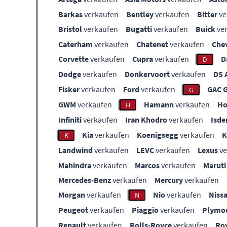
Barkas
verkaufen
Bentley
verkaufen
Bitter
ve
Bristol
verkaufen
Bugatti
verkaufen
Buick
ve
Caterham
verkaufen
Chatenet
verkaufen
Che
Corvette
verkaufen
Cupra
verkaufen
D
D
Dodge
verkaufen
Donkervoort
verkaufen
DS 
Fisker
verkaufen
Ford
verkaufen
GAC 
G
GWM
verkaufen
Hamann
verkaufen
Ho
H
Infiniti
verkaufen
Iran Khodro
verkaufen
Isde
Kia
verkaufen
Koenigsegg
verkaufen
K
Landwind
verkaufen
LEVC
verkaufen
Lexus
ve
Mahindra
verkaufen
Marcos
verkaufen
Maruti
Mercedes-Benz
verkaufen
Mercury
verkaufen
Morgan
verkaufen
Nio
verkaufen
Niss
N
Peugeot
verkaufen
Piaggio
verkaufen
Plymo
Renault
verkaufen
Rolls-Royce
verkaufen
Ro