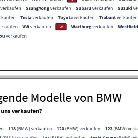
verkaufen
SsangYong
verkaufen
Subaru
verkaufen
Suzuki
ve
rkaufen
Tesla
verkaufen
Toyota
verkaufen
Trabant
verkaufen
erkaufen
VW
verkaufen
Wartburg
verkaufen
Westfield
W
ou
verkaufen
lgende Modelle von BMW
 uns verkaufen?
en
118
(BMW) verkaufen
120
(BMW) verkaufen
123
(BMW) verk
5
(BMW) verkaufen
1er
(BMW) verkaufen
1er M Coupe
(BMW) ver