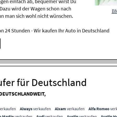
gen einfach ab, bequemer wirst Du
 Dazu wird der Wagen schon nach
BM
nn man sich wohl nicht wünschen.
n 24 Stunden - Wir kaufen Ihr Auto in Deutschland
ufer für Deutschland
 DEUTSCHLANDWEIT,
erkaufen
Aiways
verkaufen
Aixam
verkaufen
Alfa Romeo
ver
n Martin
verkaufen
Audi
verkaufen
Austin
verkaufen
Austin H