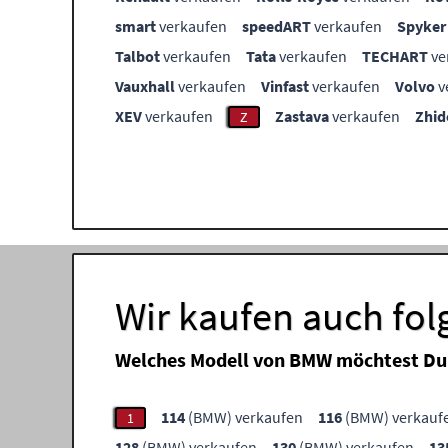
smart
verkaufen
speedART
verkaufen
Spyker
Talbot
verkaufen
Tata
verkaufen
TECHART
ve
Vauxhall
verkaufen
Vinfast
verkaufen
Volvo
v
XEV
verkaufen
Zastava
verkaufen
Zhid
Z
Wir kaufen auch fo
Welches Modell von BMW möchtest Du
114
(BMW) verkaufen
116
(BMW) verkauf
1
128
(BMW) verkaufen
130
(BMW) verkaufen
13