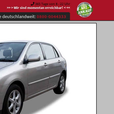
365 Tage von 8 - 22 Uhr
>> > Wir sind momentan erreichbar! < <<
e deutschlandweit:
0800-0044333