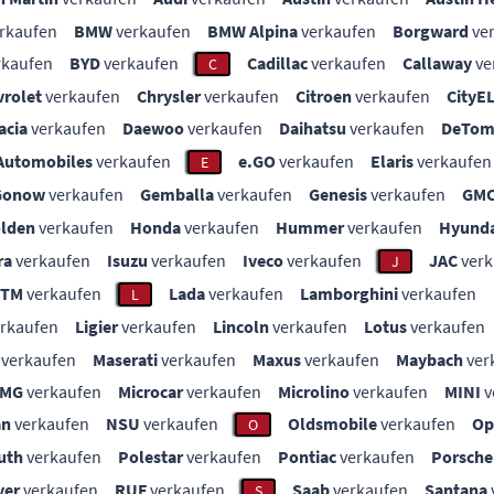
rkaufen
BMW
verkaufen
BMW Alpina
verkaufen
Borgward
ve
rkaufen
BYD
verkaufen
Cadillac
verkaufen
Callaway
ve
C
vrolet
verkaufen
Chrysler
verkaufen
Citroen
verkaufen
CityE
acia
verkaufen
Daewoo
verkaufen
Daihatsu
verkaufen
DeTom
Automobiles
verkaufen
e.GO
verkaufen
Elaris
verkaufen
E
Gonow
verkaufen
Gemballa
verkaufen
Genesis
verkaufen
GM
lden
verkaufen
Honda
verkaufen
Hummer
verkaufen
Hyunda
ra
verkaufen
Isuzu
verkaufen
Iveco
verkaufen
JAC
verk
J
KTM
verkaufen
Lada
verkaufen
Lamborghini
verkaufen
L
rkaufen
Ligier
verkaufen
Lincoln
verkaufen
Lotus
verkaufen
verkaufen
Maserati
verkaufen
Maxus
verkaufen
Maybach
ver
MG
verkaufen
Microcar
verkaufen
Microlino
verkaufen
MINI
v
an
verkaufen
NSU
verkaufen
Oldsmobile
verkaufen
Op
O
uth
verkaufen
Polestar
verkaufen
Pontiac
verkaufen
Porsche
ver
verkaufen
RUF
verkaufen
Saab
verkaufen
Santana
S