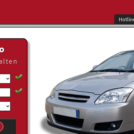
Hotlin
to
alten