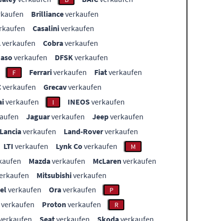
rkaufen
Brilliance
verkaufen
rkaufen
Casalini
verkaufen
L
verkaufen
Cobra
verkaufen
aso
verkaufen
DFSK
verkaufen
Ferrari
verkaufen
Fiat
verkaufen
F
C
verkaufen
Grecav
verkaufen
i
verkaufen
INEOS
verkaufen
I
aufen
Jaguar
verkaufen
Jeep
verkaufen
Lancia
verkaufen
Land-Rover
verkaufen
LTI
verkaufen
Lynk Co
verkaufen
M
kaufen
Mazda
verkaufen
McLaren
verkaufen
erkaufen
Mitsubishi
verkaufen
el
verkaufen
Ora
verkaufen
P
verkaufen
Proton
verkaufen
R
verkaufen
Seat
verkaufen
Skoda
verkaufen