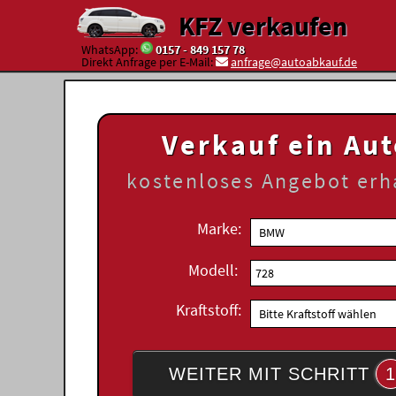
KFZ verkaufen
WhatsApp:
0157 - 849 157 78
Direkt Anfrage per E-Mail:
anfrage@autoabkauf.de
Verkauf ein Au
kostenloses
Angebot erh
Marke:
Modell:
Kraftstoff:
WEITER MIT SCHRITT
1