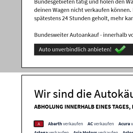
Bundesgebieten tätig und holen den Wa
deinen Wagen nicht verkaufen können.
spätestens 24 Stunden geholt, mehr ka
Bundesweiter Autoankauf - innerhalb vo
Auto unverbindlich anbieten!
Wir sind die Autokä
ABHOLUNG INNERHALB EINES TAGES,
Abarth
verkaufen
AC
verkaufen
Acura
v
A
Artega
verkaufen
Asia Motors
verkaufen
Asto