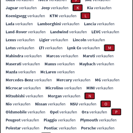
Jaguar
verkaufen
Jeep
verkaufen
K
Kia
verkaufen
Koenigsegg
verkaufen
KTM
verkaufen
L
Lada
verkaufen
Lamborghini
verkaufen
Lancia
verkaufen
Land-Rover
verkaufen
Landwind
verkaufen
LEVC
verkaufen
Lexus
verkaufen
Ligier
verkaufen
Lincoln
verkaufen
Lotus
verkaufen
LTI
verkaufen
Lynk Co
verkaufen
M
Mahindra
verkaufen
Marcos
verkaufen
Maruti
verkaufen
Maserati
verkaufen
Maxus
verkaufen
Maybach
verkaufen
Mazda
verkaufen
McLaren
verkaufen
Mercedes-Benz
verkaufen
Mercury
verkaufen
MG
verkaufen
Microcar
verkaufen
Microlino
verkaufen
MINI
verkaufen
Mitsubishi
verkaufen
Morgan
verkaufen
N
Nio
verkaufen
Nissan
verkaufen
NSU
verkaufen
O
Oldsmobile
verkaufen
Opel
verkaufen
Ora
verkaufen
P
Peugeot
verkaufen
Piaggio
verkaufen
Plymouth
verkaufen
Polestar
verkaufen
Pontiac
verkaufen
Porsche
verkaufen