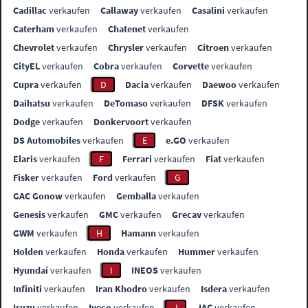
Cadillac
verkaufen
Callaway
verkaufen
Casalini
verkaufen
Caterham
verkaufen
Chatenet
verkaufen
Chevrolet
verkaufen
Chrysler
verkaufen
Citroen
verkaufen
CityEL
verkaufen
Cobra
verkaufen
Corvette
verkaufen
Cupra
verkaufen
D
Dacia
verkaufen
Daewoo
verkaufen
Daihatsu
verkaufen
DeTomaso
verkaufen
DFSK
verkaufen
Dodge
verkaufen
Donkervoort
verkaufen
DS Automobiles
verkaufen
E
e.GO
verkaufen
Elaris
verkaufen
F
Ferrari
verkaufen
Fiat
verkaufen
Fisker
verkaufen
Ford
verkaufen
G
GAC Gonow
verkaufen
Gemballa
verkaufen
Genesis
verkaufen
GMC
verkaufen
Grecav
verkaufen
GWM
verkaufen
H
Hamann
verkaufen
Holden
verkaufen
Honda
verkaufen
Hummer
verkaufen
Hyundai
verkaufen
I
INEOS
verkaufen
Infiniti
verkaufen
Iran Khodro
verkaufen
Isdera
verkaufen
Isuzu
verkaufen
Iveco
verkaufen
J
JAC
verkaufen