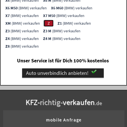
X6
(BMW) verkaufen
X6 M
(BMW) verkaufen
X6 M50
(BMW) verkaufen
X6 M60
(BMW) verkaufen
X7
(BMW) verkaufen
X7 M50
(BMW) verkaufen
XM
(BMW) verkaufen
Z
Z1
(BMW) verkaufen
Z3
(BMW) verkaufen
Z3 M
(BMW) verkaufen
Z4
(BMW) verkaufen
Z4 M
(BMW) verkaufen
Z8
(BMW) verkaufen
Unser Service ist für Dich 100% kostenlos
Auto unverbindlich anbieten!
KFZ-
richtig-
verkaufen
.de
mobile Anfrage