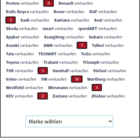
Proton
verkaufen
R
Renault
verkaufen
Rolls-Royce
verkaufen
Rover
verkaufen
RUF
verkaufen
S
Saab
verkaufen
Santana
verkaufen
Seat
verkaufen
Skoda
verkaufen
smart
verkaufen
speedART
verkaufen
Spyker
verkaufen
SsangYong
verkaufen
Subaru
verkaufen
Suzuki
verkaufen
SWM
verkaufen
T
Talbot
verkaufen
Tata
verkaufen
TECHART
verkaufen
Tesla
verkaufen
Toyota
verkaufen
Trabant
verkaufen
Triumph
verkaufen
TVR
verkaufen
V
Vauxhall
verkaufen
Vinfast
verkaufen
Volvo
verkaufen
VW
verkaufen
W
Wartburg
verkaufen
Westfield
verkaufen
Wiesmann
verkaufen
X
XEV
verkaufen
Z
Zastava
verkaufen
Zhidou
verkaufen