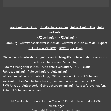
Wer kauft mein Auto
Unfallauto verkaufen
Autoankauf online
Auto
verkaufen
KFZ verkaufen
KFZ Ankauf in
Hamburg
www.transporterverkaufen.de
www.verkauf-ein-auto.de
Export
Ankauf von 730 BMW
BMW Export Profi
Wenn Sie sich unter den aufgeführten Suchbegriffen wiederfinden oder zu uns
gefunden haben, sind Sie richtig:
Auto mit Mängel verkaufen,
Auto defekt verkaufen,
KFZ-Ankauf,
Fahrzeugankauf,
Auto verkaufen,
Autoankauf,
wir kaufen dein Auto mit Abholung,
Wir kaufen dein Auto mit Schaden,
Wir kaufen dein Auto Motorschaden,
Wir kaufen dein Auto ohne TÜV,
PKW-Ankauf,
Autoexport,
Gebrauchtwagenankauf,
Auto sofort verkaufen,
Auto mit Schaden verkaufen,
KFZ verkaufen
-
Benotet mit
4.76
von 5.0 Punkten basierend auf
294
Bewertungen
Copyright © 2005 - 2026 - egeMotors