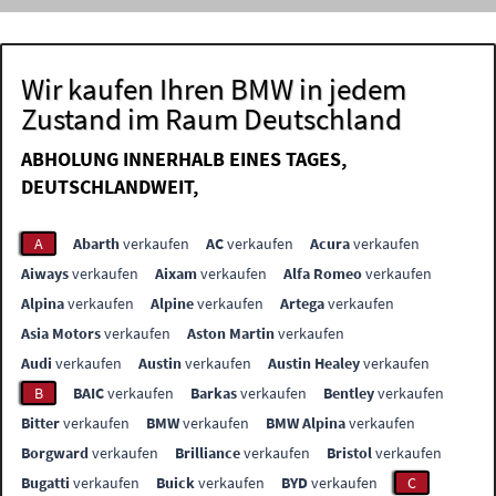
Wir kaufen Ihren BMW in jedem
Zustand im Raum Deutschland
ABHOLUNG INNERHALB EINES TAGES,
DEUTSCHLANDWEIT,
A
Abarth
verkaufen
AC
verkaufen
Acura
verkaufen
Aiways
verkaufen
Aixam
verkaufen
Alfa Romeo
verkaufen
Alpina
verkaufen
Alpine
verkaufen
Artega
verkaufen
Asia Motors
verkaufen
Aston Martin
verkaufen
Audi
verkaufen
Austin
verkaufen
Austin Healey
verkaufen
B
BAIC
verkaufen
Barkas
verkaufen
Bentley
verkaufen
Bitter
verkaufen
BMW
verkaufen
BMW Alpina
verkaufen
Borgward
verkaufen
Brilliance
verkaufen
Bristol
verkaufen
Bugatti
verkaufen
Buick
verkaufen
BYD
verkaufen
C