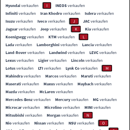
Hyundai
verkaufen
I
INEOS
verkaufen
Infiniti
verkaufen
Iran Khodro
verkaufen
Isdera
verkaufen
Isuzu
verkaufen
Iveco
verkaufen
J
JAC
verkaufen
Jaguar
verkaufen
Jeep
verkaufen
K
Kia
verkaufen
Koenigsegg
verkaufen
KTM
verkaufen
L
Lada
verkaufen
Lamborghini
verkaufen
Lancia
verkaufen
Land-Rover
verkaufen
Landwind
verkaufen
LEVC
verkaufen
Lexus
verkaufen
Ligier
verkaufen
Lincoln
verkaufen
Lotus
verkaufen
LTI
verkaufen
Lynk Co
verkaufen
M
Mahindra
verkaufen
Marcos
verkaufen
Maruti
verkaufen
Maserati
verkaufen
Maxus
verkaufen
Maybach
verkaufen
Mazda
verkaufen
McLaren
verkaufen
Mercedes-Benz
verkaufen
Mercury
verkaufen
MG
verkaufen
Microcar
verkaufen
Microlino
verkaufen
MINI
verkaufen
Mitsubishi
verkaufen
Morgan
verkaufen
N
Nio
verkaufen
Nissan
verkaufen
NSU
verkaufen
O