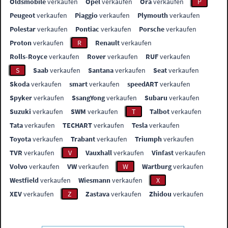
Oldsmobile
verkaufen
Opel
verkaufen
Ora
verkaufen
P
Peugeot
verkaufen
Piaggio
verkaufen
Plymouth
verkaufen
Polestar
verkaufen
Pontiac
verkaufen
Porsche
verkaufen
Proton
verkaufen
R
Renault
verkaufen
Rolls-Royce
verkaufen
Rover
verkaufen
RUF
verkaufen
S
Saab
verkaufen
Santana
verkaufen
Seat
verkaufen
Skoda
verkaufen
smart
verkaufen
speedART
verkaufen
Spyker
verkaufen
SsangYong
verkaufen
Subaru
verkaufen
Suzuki
verkaufen
SWM
verkaufen
T
Talbot
verkaufen
Tata
verkaufen
TECHART
verkaufen
Tesla
verkaufen
Toyota
verkaufen
Trabant
verkaufen
Triumph
verkaufen
TVR
verkaufen
V
Vauxhall
verkaufen
Vinfast
verkaufen
Volvo
verkaufen
VW
verkaufen
W
Wartburg
verkaufen
Westfield
verkaufen
Wiesmann
verkaufen
X
XEV
verkaufen
Z
Zastava
verkaufen
Zhidou
verkaufen