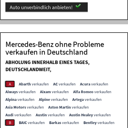
Auto unverbindlich anbieten!
Mercedes-Benz ohne Probleme
verkaufen in Deutschland
ABHOLUNG INNERHALB EINES TAGES,
DEUTSCHLANDWEIT,
A
Abarth
verkaufen
AC
verkaufen
Acura
verkaufen
Aiways
verkaufen
Aixam
verkaufen
Alfa Romeo
verkaufen
Alpina
verkaufen
Alpine
verkaufen
Artega
verkaufen
Asia Motors
verkaufen
Aston Martin
verkaufen
Audi
verkaufen
Austin
verkaufen
Austin Healey
verkaufen
B
BAIC
verkaufen
Barkas
verkaufen
Bentley
verkaufen