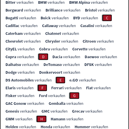
Bitter
verkaufen
BMW
verkaufen
BMW Alpina
verkaufen
Borgward
verkaufen
Brilliance
verkaufen
Bristol
verkaufen
Bugatti
verkaufen
Buick
verkaufen
BYD
verkaufen
C
Cadillac
verkaufen
Callaway
verkaufen
Casalini
verkaufen
Caterham
verkaufen
Chatenet
verkaufen
Chevrolet
verkaufen
Chrysler
verkaufen
Citroen
verkaufen
CityEL
verkaufen
Cobra
verkaufen
Corvette
verkaufen
Cupra
verkaufen
D
Dacia
verkaufen
Daewoo
verkaufen
Daihatsu
verkaufen
DeTomaso
verkaufen
DFSK
verkaufen
Dodge
verkaufen
Donkervoort
verkaufen
DS Automobiles
verkaufen
E
e.GO
verkaufen
Elaris
verkaufen
F
Ferrari
verkaufen
Fiat
verkaufen
Fisker
verkaufen
Ford
verkaufen
G
GAC Gonow
verkaufen
Gemballa
verkaufen
Genesis
verkaufen
GMC
verkaufen
Grecav
verkaufen
GWM
verkaufen
H
Hamann
verkaufen
Holden
verkaufen
Honda
verkaufen
Hummer
verkaufen