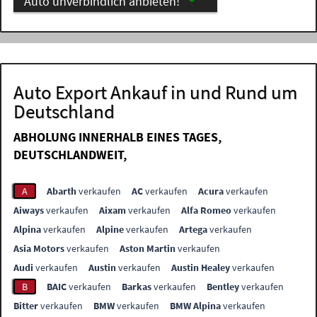
Auto unverbindlich anbieten!
Auto Export Ankauf in und Rund um
Deutschland
ABHOLUNG INNERHALB EINES TAGES,
DEUTSCHLANDWEIT,
A
Abarth
verkaufen
AC
verkaufen
Acura
verkaufen
Aiways
verkaufen
Aixam
verkaufen
Alfa Romeo
verkaufen
Alpina
verkaufen
Alpine
verkaufen
Artega
verkaufen
Asia Motors
verkaufen
Aston Martin
verkaufen
Audi
verkaufen
Austin
verkaufen
Austin Healey
verkaufen
B
BAIC
verkaufen
Barkas
verkaufen
Bentley
verkaufen
Bitter
verkaufen
BMW
verkaufen
BMW Alpina
verkaufen