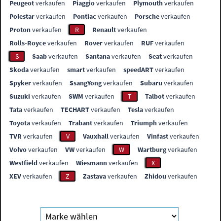
Peugeot
verkaufen
Piaggio
verkaufen
Plymouth
verkaufen
Polestar
verkaufen
Pontiac
verkaufen
Porsche
verkaufen
Proton
verkaufen
R
Renault
verkaufen
Rolls-Royce
verkaufen
Rover
verkaufen
RUF
verkaufen
S
Saab
verkaufen
Santana
verkaufen
Seat
verkaufen
Skoda
verkaufen
smart
verkaufen
speedART
verkaufen
Spyker
verkaufen
SsangYong
verkaufen
Subaru
verkaufen
Suzuki
verkaufen
SWM
verkaufen
T
Talbot
verkaufen
Tata
verkaufen
TECHART
verkaufen
Tesla
verkaufen
Toyota
verkaufen
Trabant
verkaufen
Triumph
verkaufen
TVR
verkaufen
V
Vauxhall
verkaufen
Vinfast
verkaufen
Volvo
verkaufen
VW
verkaufen
W
Wartburg
verkaufen
Westfield
verkaufen
Wiesmann
verkaufen
X
XEV
verkaufen
Z
Zastava
verkaufen
Zhidou
verkaufen