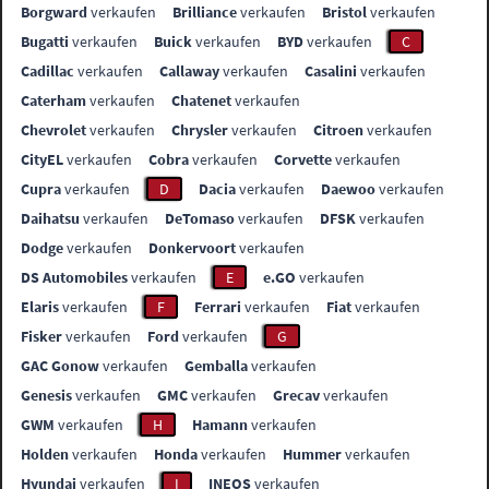
Borgward
verkaufen
Brilliance
verkaufen
Bristol
verkaufen
Bugatti
verkaufen
Buick
verkaufen
BYD
verkaufen
C
Cadillac
verkaufen
Callaway
verkaufen
Casalini
verkaufen
Caterham
verkaufen
Chatenet
verkaufen
Chevrolet
verkaufen
Chrysler
verkaufen
Citroen
verkaufen
CityEL
verkaufen
Cobra
verkaufen
Corvette
verkaufen
Cupra
verkaufen
D
Dacia
verkaufen
Daewoo
verkaufen
Daihatsu
verkaufen
DeTomaso
verkaufen
DFSK
verkaufen
Dodge
verkaufen
Donkervoort
verkaufen
DS Automobiles
verkaufen
E
e.GO
verkaufen
Elaris
verkaufen
F
Ferrari
verkaufen
Fiat
verkaufen
Fisker
verkaufen
Ford
verkaufen
G
GAC Gonow
verkaufen
Gemballa
verkaufen
Genesis
verkaufen
GMC
verkaufen
Grecav
verkaufen
GWM
verkaufen
H
Hamann
verkaufen
Holden
verkaufen
Honda
verkaufen
Hummer
verkaufen
Hyundai
verkaufen
I
INEOS
verkaufen