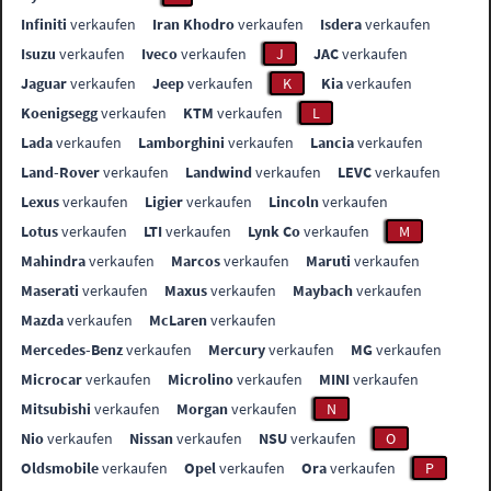
Infiniti
verkaufen
Iran Khodro
verkaufen
Isdera
verkaufen
Isuzu
verkaufen
Iveco
verkaufen
J
JAC
verkaufen
Jaguar
verkaufen
Jeep
verkaufen
K
Kia
verkaufen
Koenigsegg
verkaufen
KTM
verkaufen
L
Lada
verkaufen
Lamborghini
verkaufen
Lancia
verkaufen
Land-Rover
verkaufen
Landwind
verkaufen
LEVC
verkaufen
Lexus
verkaufen
Ligier
verkaufen
Lincoln
verkaufen
Lotus
verkaufen
LTI
verkaufen
Lynk Co
verkaufen
M
Mahindra
verkaufen
Marcos
verkaufen
Maruti
verkaufen
Maserati
verkaufen
Maxus
verkaufen
Maybach
verkaufen
Mazda
verkaufen
McLaren
verkaufen
Mercedes-Benz
verkaufen
Mercury
verkaufen
MG
verkaufen
Microcar
verkaufen
Microlino
verkaufen
MINI
verkaufen
Mitsubishi
verkaufen
Morgan
verkaufen
N
Nio
verkaufen
Nissan
verkaufen
NSU
verkaufen
O
Oldsmobile
verkaufen
Opel
verkaufen
Ora
verkaufen
P