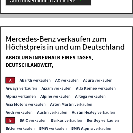
Auto unverbindlich anbieten!
Mercedes-Benz verkaufen zum
Höchstpreis in und um Deutschland
ABHOLUNG INNERHALB EINES TAGES,
DEUTSCHLANDWEIT,
A
Abarth
verkaufen
AC
verkaufen
Acura
verkaufen
Aiways
verkaufen
Aixam
verkaufen
Alfa Romeo
verkaufen
Alpina
verkaufen
Alpine
verkaufen
Artega
verkaufen
Asia Motors
verkaufen
Aston Martin
verkaufen
Audi
verkaufen
Austin
verkaufen
Austin Healey
verkaufen
B
BAIC
verkaufen
Barkas
verkaufen
Bentley
verkaufen
Bitter
verkaufen
BMW
verkaufen
BMW Alpina
verkaufen