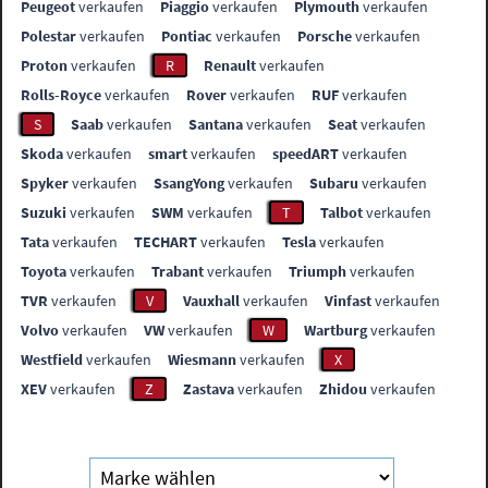
Peugeot
verkaufen
Piaggio
verkaufen
Plymouth
verkaufen
Polestar
verkaufen
Pontiac
verkaufen
Porsche
verkaufen
Proton
verkaufen
R
Renault
verkaufen
Rolls-Royce
verkaufen
Rover
verkaufen
RUF
verkaufen
S
Saab
verkaufen
Santana
verkaufen
Seat
verkaufen
Skoda
verkaufen
smart
verkaufen
speedART
verkaufen
Spyker
verkaufen
SsangYong
verkaufen
Subaru
verkaufen
Suzuki
verkaufen
SWM
verkaufen
T
Talbot
verkaufen
Tata
verkaufen
TECHART
verkaufen
Tesla
verkaufen
Toyota
verkaufen
Trabant
verkaufen
Triumph
verkaufen
TVR
verkaufen
V
Vauxhall
verkaufen
Vinfast
verkaufen
Volvo
verkaufen
VW
verkaufen
W
Wartburg
verkaufen
Westfield
verkaufen
Wiesmann
verkaufen
X
XEV
verkaufen
Z
Zastava
verkaufen
Zhidou
verkaufen