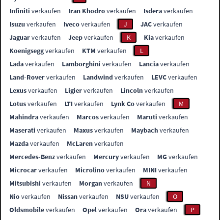
Infiniti
verkaufen
Iran Khodro
verkaufen
Isdera
verkaufen
Isuzu
verkaufen
Iveco
verkaufen
J
JAC
verkaufen
Jaguar
verkaufen
Jeep
verkaufen
K
Kia
verkaufen
Koenigsegg
verkaufen
KTM
verkaufen
L
Lada
verkaufen
Lamborghini
verkaufen
Lancia
verkaufen
Land-Rover
verkaufen
Landwind
verkaufen
LEVC
verkaufen
Lexus
verkaufen
Ligier
verkaufen
Lincoln
verkaufen
Lotus
verkaufen
LTI
verkaufen
Lynk Co
verkaufen
M
Mahindra
verkaufen
Marcos
verkaufen
Maruti
verkaufen
Maserati
verkaufen
Maxus
verkaufen
Maybach
verkaufen
Mazda
verkaufen
McLaren
verkaufen
Mercedes-Benz
verkaufen
Mercury
verkaufen
MG
verkaufen
Microcar
verkaufen
Microlino
verkaufen
MINI
verkaufen
Mitsubishi
verkaufen
Morgan
verkaufen
N
Nio
verkaufen
Nissan
verkaufen
NSU
verkaufen
O
Oldsmobile
verkaufen
Opel
verkaufen
Ora
verkaufen
P