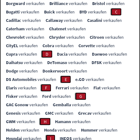
Borgward
verkaufen
Brilliance
verkaufen
Bristol
verkaufen
Bugatti
verkaufen
Buick
verkaufen
BYD
verkaufen
C
Cadillac
verkaufen
Callaway
verkaufen
Casalini
verkaufen
Caterham
verkaufen
Chatenet
verkaufen
Chevrolet
verkaufen
Chrysler
verkaufen
Citroen
verkaufen
CityEL
verkaufen
Cobra
verkaufen
Corvette
verkaufen
Cupra
verkaufen
D
Dacia
verkaufen
Daewoo
verkaufen
Daihatsu
verkaufen
DeTomaso
verkaufen
DFSK
verkaufen
Dodge
verkaufen
Donkervoort
verkaufen
DS Automobiles
verkaufen
E
e.GO
verkaufen
Elaris
verkaufen
F
Ferrari
verkaufen
Fiat
verkaufen
Fisker
verkaufen
Ford
verkaufen
G
GAC Gonow
verkaufen
Gemballa
verkaufen
Genesis
verkaufen
GMC
verkaufen
Grecav
verkaufen
GWM
verkaufen
H
Hamann
verkaufen
Holden
verkaufen
Honda
verkaufen
Hummer
verkaufen
Hyundai
verkaufen
I
INEOS
verkaufen