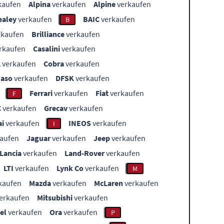
kaufen
Alpina
verkaufen
Alpine
verkaufen
ealey
verkaufen
BAIC
verkaufen
B
rkaufen
Brilliance
verkaufen
rkaufen
Casalini
verkaufen
L
verkaufen
Cobra
verkaufen
aso
verkaufen
DFSK
verkaufen
Ferrari
verkaufen
Fiat
verkaufen
F
C
verkaufen
Grecav
verkaufen
i
verkaufen
INEOS
verkaufen
I
aufen
Jaguar
verkaufen
Jeep
verkaufen
Lancia
verkaufen
Land-Rover
verkaufen
LTI
verkaufen
Lynk Co
verkaufen
M
kaufen
Mazda
verkaufen
McLaren
verkaufen
erkaufen
Mitsubishi
verkaufen
el
verkaufen
Ora
verkaufen
P