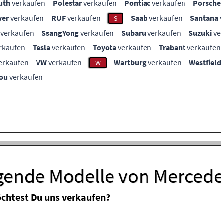
uth
verkaufen
Polestar
verkaufen
Pontiac
verkaufen
Porsche
ver
verkaufen
RUF
verkaufen
Saab
verkaufen
Santana
S
verkaufen
SsangYong
verkaufen
Subaru
verkaufen
Suzuki
ve
rkaufen
Tesla
verkaufen
Toyota
verkaufen
Trabant
verkaufen
erkaufen
VW
verkaufen
Wartburg
verkaufen
Westfield
W
ou
verkaufen
lgende Modelle von Merced
chtest Du uns verkaufen?