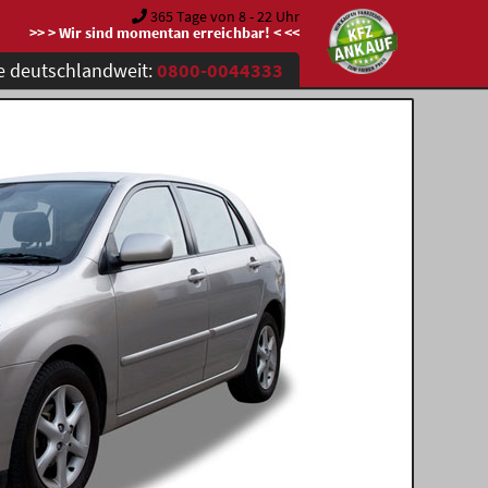
365 Tage von 8 - 22 Uhr
>> > Wir sind momentan erreichbar! < <<
e deutschlandweit:
0800-0044333