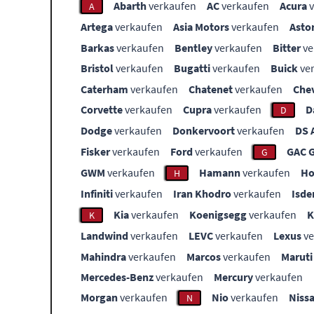
Abarth
verkaufen
AC
verkaufen
Acura
v
A
Artega
verkaufen
Asia Motors
verkaufen
Asto
Barkas
verkaufen
Bentley
verkaufen
Bitter
ve
Bristol
verkaufen
Bugatti
verkaufen
Buick
ve
Caterham
verkaufen
Chatenet
verkaufen
Che
Corvette
verkaufen
Cupra
verkaufen
D
D
Dodge
verkaufen
Donkervoort
verkaufen
DS 
Fisker
verkaufen
Ford
verkaufen
GAC 
G
GWM
verkaufen
Hamann
verkaufen
Ho
H
Infiniti
verkaufen
Iran Khodro
verkaufen
Isde
Kia
verkaufen
Koenigsegg
verkaufen
K
Landwind
verkaufen
LEVC
verkaufen
Lexus
ve
Mahindra
verkaufen
Marcos
verkaufen
Maruti
Mercedes-Benz
verkaufen
Mercury
verkaufen
Morgan
verkaufen
Nio
verkaufen
Niss
N