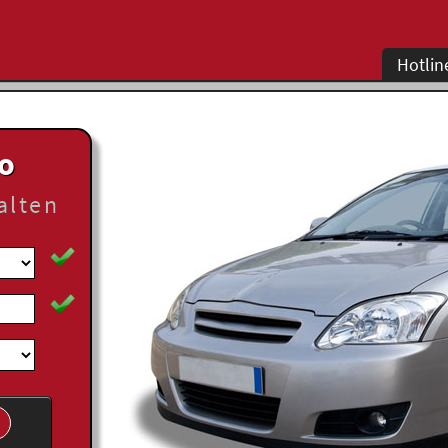
Hotlin
to
alten