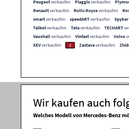
Peugeot
verkaufen
Piaggio
verkaufen
Plymo
Renault
verkaufen
Rolls-Royce
verkaufen
Ro
smart
verkaufen
speedART
verkaufen
Spyker
Talbot
verkaufen
Tata
verkaufen
TECHART
ve
Vauxhall
verkaufen
Vinfast
verkaufen
Volvo
v
XEV
verkaufen
Zastava
verkaufen
Zhid
Z
Wir kaufen auch fo
Welches Modell von Mercedes-Benz mö