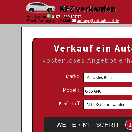
KFZ verkaufen
WhatsApp:
0157 - 849 157 78
Direkt Anfrage per E-Mail:
anfrage@autoabkauf.de
Verkauf ein Au
kostenloses
Angebot erh
Marke:
Modell:
Kraftstoff:
WEITER MIT SCHRITT
1