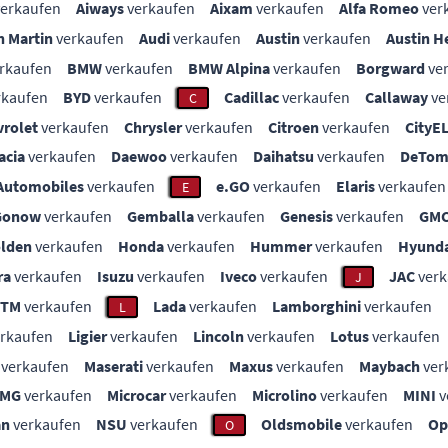
erkaufen
Aiways
verkaufen
Aixam
verkaufen
Alfa Romeo
ver
n Martin
verkaufen
Audi
verkaufen
Austin
verkaufen
Austin H
rkaufen
BMW
verkaufen
BMW Alpina
verkaufen
Borgward
ve
rkaufen
BYD
verkaufen
Cadillac
verkaufen
Callaway
ve
C
vrolet
verkaufen
Chrysler
verkaufen
Citroen
verkaufen
CityE
acia
verkaufen
Daewoo
verkaufen
Daihatsu
verkaufen
DeTom
Automobiles
verkaufen
e.GO
verkaufen
Elaris
verkaufen
E
Gonow
verkaufen
Gemballa
verkaufen
Genesis
verkaufen
GM
lden
verkaufen
Honda
verkaufen
Hummer
verkaufen
Hyunda
ra
verkaufen
Isuzu
verkaufen
Iveco
verkaufen
JAC
verk
J
KTM
verkaufen
Lada
verkaufen
Lamborghini
verkaufen
L
rkaufen
Ligier
verkaufen
Lincoln
verkaufen
Lotus
verkaufen
verkaufen
Maserati
verkaufen
Maxus
verkaufen
Maybach
ver
MG
verkaufen
Microcar
verkaufen
Microlino
verkaufen
MINI
v
an
verkaufen
NSU
verkaufen
Oldsmobile
verkaufen
Op
O