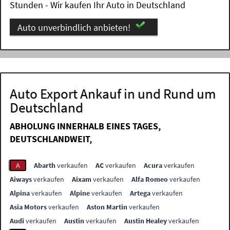
Stunden - Wir kaufen Ihr Auto in Deutschland
Auto unverbindlich anbieten!
Auto Export Ankauf in und Rund um
Deutschland
ABHOLUNG INNERHALB EINES TAGES,
DEUTSCHLANDWEIT,
A
Abarth
verkaufen
AC
verkaufen
Acura
verkaufen
Aiways
verkaufen
Aixam
verkaufen
Alfa Romeo
verkaufen
Alpina
verkaufen
Alpine
verkaufen
Artega
verkaufen
Asia Motors
verkaufen
Aston Martin
verkaufen
Audi
verkaufen
Austin
verkaufen
Austin Healey
verkaufen