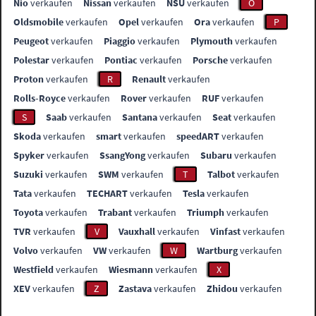
Nio
verkaufen
Nissan
verkaufen
NSU
verkaufen
O
Oldsmobile
verkaufen
Opel
verkaufen
Ora
verkaufen
P
Peugeot
verkaufen
Piaggio
verkaufen
Plymouth
verkaufen
Polestar
verkaufen
Pontiac
verkaufen
Porsche
verkaufen
Proton
verkaufen
R
Renault
verkaufen
Rolls-Royce
verkaufen
Rover
verkaufen
RUF
verkaufen
S
Saab
verkaufen
Santana
verkaufen
Seat
verkaufen
Skoda
verkaufen
smart
verkaufen
speedART
verkaufen
Spyker
verkaufen
SsangYong
verkaufen
Subaru
verkaufen
Suzuki
verkaufen
SWM
verkaufen
T
Talbot
verkaufen
Tata
verkaufen
TECHART
verkaufen
Tesla
verkaufen
Toyota
verkaufen
Trabant
verkaufen
Triumph
verkaufen
TVR
verkaufen
V
Vauxhall
verkaufen
Vinfast
verkaufen
Volvo
verkaufen
VW
verkaufen
W
Wartburg
verkaufen
Westfield
verkaufen
Wiesmann
verkaufen
X
XEV
verkaufen
Z
Zastava
verkaufen
Zhidou
verkaufen