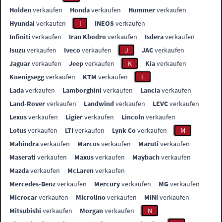
Holden
verkaufen
Honda
verkaufen
Hummer
verkaufen
Hyundai
verkaufen
I
INEOS
verkaufen
Infiniti
verkaufen
Iran Khodro
verkaufen
Isdera
verkaufen
Isuzu
verkaufen
Iveco
verkaufen
J
JAC
verkaufen
Jaguar
verkaufen
Jeep
verkaufen
K
Kia
verkaufen
Koenigsegg
verkaufen
KTM
verkaufen
L
Lada
verkaufen
Lamborghini
verkaufen
Lancia
verkaufen
Land-Rover
verkaufen
Landwind
verkaufen
LEVC
verkaufen
Lexus
verkaufen
Ligier
verkaufen
Lincoln
verkaufen
Lotus
verkaufen
LTI
verkaufen
Lynk Co
verkaufen
M
Mahindra
verkaufen
Marcos
verkaufen
Maruti
verkaufen
Maserati
verkaufen
Maxus
verkaufen
Maybach
verkaufen
Mazda
verkaufen
McLaren
verkaufen
Mercedes-Benz
verkaufen
Mercury
verkaufen
MG
verkaufen
Microcar
verkaufen
Microlino
verkaufen
MINI
verkaufen
Mitsubishi
verkaufen
Morgan
verkaufen
N