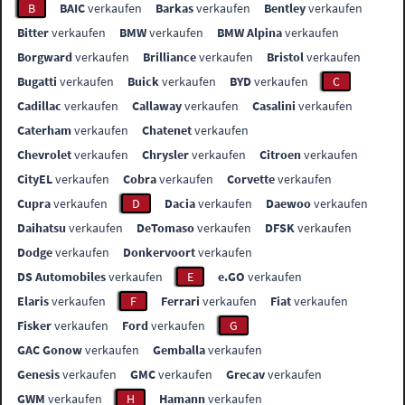
B
BAIC
verkaufen
Barkas
verkaufen
Bentley
verkaufen
Bitter
verkaufen
BMW
verkaufen
BMW Alpina
verkaufen
Borgward
verkaufen
Brilliance
verkaufen
Bristol
verkaufen
Bugatti
verkaufen
Buick
verkaufen
BYD
verkaufen
C
Cadillac
verkaufen
Callaway
verkaufen
Casalini
verkaufen
Caterham
verkaufen
Chatenet
verkaufen
Chevrolet
verkaufen
Chrysler
verkaufen
Citroen
verkaufen
CityEL
verkaufen
Cobra
verkaufen
Corvette
verkaufen
Cupra
verkaufen
D
Dacia
verkaufen
Daewoo
verkaufen
Daihatsu
verkaufen
DeTomaso
verkaufen
DFSK
verkaufen
Dodge
verkaufen
Donkervoort
verkaufen
DS Automobiles
verkaufen
E
e.GO
verkaufen
Elaris
verkaufen
F
Ferrari
verkaufen
Fiat
verkaufen
Fisker
verkaufen
Ford
verkaufen
G
GAC Gonow
verkaufen
Gemballa
verkaufen
Genesis
verkaufen
GMC
verkaufen
Grecav
verkaufen
GWM
verkaufen
H
Hamann
verkaufen