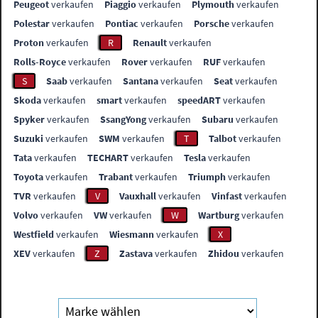
Peugeot
verkaufen
Piaggio
verkaufen
Plymouth
verkaufen
Polestar
verkaufen
Pontiac
verkaufen
Porsche
verkaufen
Proton
verkaufen
R
Renault
verkaufen
Rolls-Royce
verkaufen
Rover
verkaufen
RUF
verkaufen
S
Saab
verkaufen
Santana
verkaufen
Seat
verkaufen
Skoda
verkaufen
smart
verkaufen
speedART
verkaufen
Spyker
verkaufen
SsangYong
verkaufen
Subaru
verkaufen
Suzuki
verkaufen
SWM
verkaufen
T
Talbot
verkaufen
Tata
verkaufen
TECHART
verkaufen
Tesla
verkaufen
Toyota
verkaufen
Trabant
verkaufen
Triumph
verkaufen
TVR
verkaufen
V
Vauxhall
verkaufen
Vinfast
verkaufen
Volvo
verkaufen
VW
verkaufen
W
Wartburg
verkaufen
Westfield
verkaufen
Wiesmann
verkaufen
X
XEV
verkaufen
Z
Zastava
verkaufen
Zhidou
verkaufen