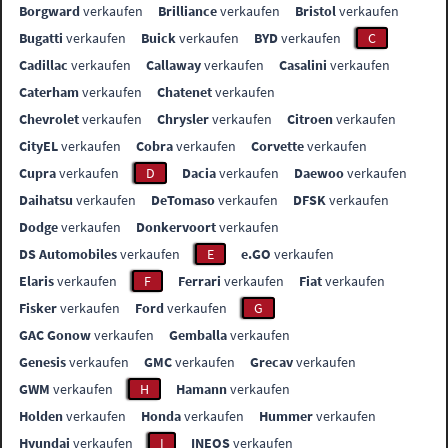
Borgward
verkaufen
Brilliance
verkaufen
Bristol
verkaufen
Bugatti
verkaufen
Buick
verkaufen
BYD
verkaufen
C
Cadillac
verkaufen
Callaway
verkaufen
Casalini
verkaufen
Caterham
verkaufen
Chatenet
verkaufen
Chevrolet
verkaufen
Chrysler
verkaufen
Citroen
verkaufen
CityEL
verkaufen
Cobra
verkaufen
Corvette
verkaufen
Cupra
verkaufen
D
Dacia
verkaufen
Daewoo
verkaufen
Daihatsu
verkaufen
DeTomaso
verkaufen
DFSK
verkaufen
Dodge
verkaufen
Donkervoort
verkaufen
DS Automobiles
verkaufen
E
e.GO
verkaufen
Elaris
verkaufen
F
Ferrari
verkaufen
Fiat
verkaufen
Fisker
verkaufen
Ford
verkaufen
G
GAC Gonow
verkaufen
Gemballa
verkaufen
Genesis
verkaufen
GMC
verkaufen
Grecav
verkaufen
GWM
verkaufen
H
Hamann
verkaufen
Holden
verkaufen
Honda
verkaufen
Hummer
verkaufen
Hyundai
verkaufen
I
INEOS
verkaufen