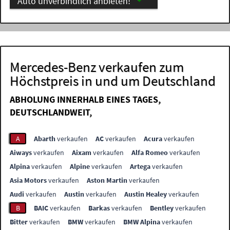
Auto unverbindlich anbieten!
Mercedes-Benz verkaufen zum
Höchstpreis in und um Deutschland
ABHOLUNG INNERHALB EINES TAGES,
DEUTSCHLANDWEIT,
A
Abarth
verkaufen
AC
verkaufen
Acura
verkaufen
Aiways
verkaufen
Aixam
verkaufen
Alfa Romeo
verkaufen
Alpina
verkaufen
Alpine
verkaufen
Artega
verkaufen
Asia Motors
verkaufen
Aston Martin
verkaufen
Audi
verkaufen
Austin
verkaufen
Austin Healey
verkaufen
B
BAIC
verkaufen
Barkas
verkaufen
Bentley
verkaufen
Bitter
verkaufen
BMW
verkaufen
BMW Alpina
verkaufen