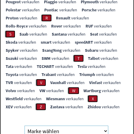
Peugeot
verkaufen
Piaggio
verkaufen
Plymouth
verkaufen
Polestar
verkaufen
Pontiac
verkaufen
Porsche
verkaufen
Proton
verkaufen
R
Renault
verkaufen
Rolls-Royce
verkaufen
Rover
verkaufen
RUF
verkaufen
S
Saab
verkaufen
Santana
verkaufen
Seat
verkaufen
Skoda
verkaufen
smart
verkaufen
speedART
verkaufen
Spyker
verkaufen
SsangYong
verkaufen
Subaru
verkaufen
Suzuki
verkaufen
SWM
verkaufen
T
Talbot
verkaufen
Tata
verkaufen
TECHART
verkaufen
Tesla
verkaufen
Toyota
verkaufen
Trabant
verkaufen
Triumph
verkaufen
TVR
verkaufen
V
Vauxhall
verkaufen
Vinfast
verkaufen
Volvo
verkaufen
VW
verkaufen
W
Wartburg
verkaufen
Westfield
verkaufen
Wiesmann
verkaufen
X
XEV
verkaufen
Z
Zastava
verkaufen
Zhidou
verkaufen