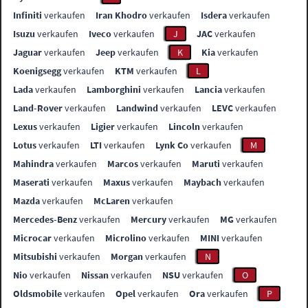
Infiniti
verkaufen
Iran Khodro
verkaufen
Isdera
verkaufen
Isuzu
verkaufen
Iveco
verkaufen
J
JAC
verkaufen
Jaguar
verkaufen
Jeep
verkaufen
K
Kia
verkaufen
Koenigsegg
verkaufen
KTM
verkaufen
L
Lada
verkaufen
Lamborghini
verkaufen
Lancia
verkaufen
Land-Rover
verkaufen
Landwind
verkaufen
LEVC
verkaufen
Lexus
verkaufen
Ligier
verkaufen
Lincoln
verkaufen
Lotus
verkaufen
LTI
verkaufen
Lynk Co
verkaufen
M
Mahindra
verkaufen
Marcos
verkaufen
Maruti
verkaufen
Maserati
verkaufen
Maxus
verkaufen
Maybach
verkaufen
Mazda
verkaufen
McLaren
verkaufen
Mercedes-Benz
verkaufen
Mercury
verkaufen
MG
verkaufen
Microcar
verkaufen
Microlino
verkaufen
MINI
verkaufen
Mitsubishi
verkaufen
Morgan
verkaufen
N
Nio
verkaufen
Nissan
verkaufen
NSU
verkaufen
O
Oldsmobile
verkaufen
Opel
verkaufen
Ora
verkaufen
P