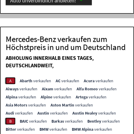
Auto unverbindlich anbieten!
Mercedes-Benz verkaufen zum
Höchstpreis in und um Deutschland
ABHOLUNG INNERHALB EINES TAGES,
DEUTSCHLANDWEIT,
A
Abarth
verkaufen
AC
verkaufen
Acura
verkaufen
Aiways
verkaufen
Aixam
verkaufen
Alfa Romeo
verkaufen
Alpina
verkaufen
Alpine
verkaufen
Artega
verkaufen
Asia Motors
verkaufen
Aston Martin
verkaufen
Audi
verkaufen
Austin
verkaufen
Austin Healey
verkaufen
B
BAIC
verkaufen
Barkas
verkaufen
Bentley
verkaufen
Bitter
verkaufen
BMW
verkaufen
BMW Alpina
verkaufen