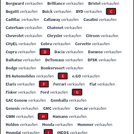
Borgward
verkaufen
Brilliance
verkaufen
Bristol
verkaufen
Bugatti
verkaufen
Buick
verkaufen
BYD
verkaufen
C
Cadillac
verkaufen
Callaway
verkaufen
Casalini
verkaufen
Caterham
verkaufen
Chatenet
verkaufen
Chevrolet
verkaufen
Chrysler
verkaufen
Citroen
verkaufen
CityEL
verkaufen
Cobra
verkaufen
Corvette
verkaufen
Cupra
verkaufen
D
Dacia
verkaufen
Daewoo
verkaufen
Daihatsu
verkaufen
DeTomaso
verkaufen
DFSK
verkaufen
Dodge
verkaufen
Donkervoort
verkaufen
DS Automobiles
verkaufen
E
e.GO
verkaufen
Elaris
verkaufen
F
Ferrari
verkaufen
Fiat
verkaufen
Fisker
verkaufen
Ford
verkaufen
G
GAC Gonow
verkaufen
Gemballa
verkaufen
Genesis
verkaufen
GMC
verkaufen
Grecav
verkaufen
GWM
verkaufen
H
Hamann
verkaufen
Holden
verkaufen
Honda
verkaufen
Hummer
verkaufen
Hyundai
verkaufen
I
INEOS
verkaufen