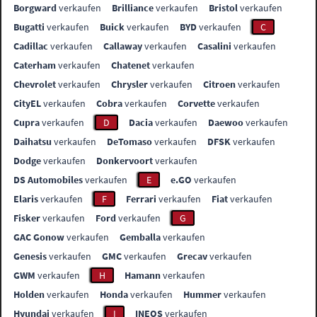
Borgward
verkaufen
Brilliance
verkaufen
Bristol
verkaufen
Bugatti
verkaufen
Buick
verkaufen
BYD
verkaufen
C
Cadillac
verkaufen
Callaway
verkaufen
Casalini
verkaufen
Caterham
verkaufen
Chatenet
verkaufen
Chevrolet
verkaufen
Chrysler
verkaufen
Citroen
verkaufen
CityEL
verkaufen
Cobra
verkaufen
Corvette
verkaufen
Cupra
verkaufen
D
Dacia
verkaufen
Daewoo
verkaufen
Daihatsu
verkaufen
DeTomaso
verkaufen
DFSK
verkaufen
Dodge
verkaufen
Donkervoort
verkaufen
DS Automobiles
verkaufen
E
e.GO
verkaufen
Elaris
verkaufen
F
Ferrari
verkaufen
Fiat
verkaufen
Fisker
verkaufen
Ford
verkaufen
G
GAC Gonow
verkaufen
Gemballa
verkaufen
Genesis
verkaufen
GMC
verkaufen
Grecav
verkaufen
GWM
verkaufen
H
Hamann
verkaufen
Holden
verkaufen
Honda
verkaufen
Hummer
verkaufen
Hyundai
verkaufen
I
INEOS
verkaufen