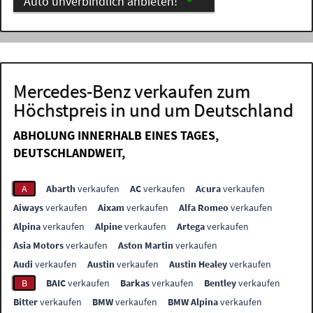
Auto unverbindlich anbieten!
Mercedes-Benz verkaufen zum
Höchstpreis in und um Deutschland
ABHOLUNG INNERHALB EINES TAGES,
DEUTSCHLANDWEIT,
A
Abarth
verkaufen
AC
verkaufen
Acura
verkaufen
Aiways
verkaufen
Aixam
verkaufen
Alfa Romeo
verkaufen
Alpina
verkaufen
Alpine
verkaufen
Artega
verkaufen
Asia Motors
verkaufen
Aston Martin
verkaufen
Audi
verkaufen
Austin
verkaufen
Austin Healey
verkaufen
B
BAIC
verkaufen
Barkas
verkaufen
Bentley
verkaufen
Bitter
verkaufen
BMW
verkaufen
BMW Alpina
verkaufen