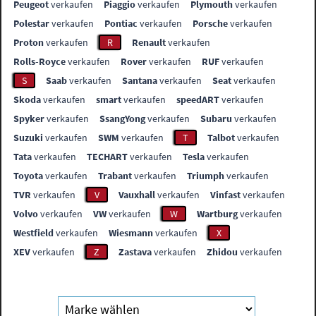
Peugeot
verkaufen
Piaggio
verkaufen
Plymouth
verkaufen
Polestar
verkaufen
Pontiac
verkaufen
Porsche
verkaufen
Proton
verkaufen
R
Renault
verkaufen
Rolls-Royce
verkaufen
Rover
verkaufen
RUF
verkaufen
S
Saab
verkaufen
Santana
verkaufen
Seat
verkaufen
Skoda
verkaufen
smart
verkaufen
speedART
verkaufen
Spyker
verkaufen
SsangYong
verkaufen
Subaru
verkaufen
Suzuki
verkaufen
SWM
verkaufen
T
Talbot
verkaufen
Tata
verkaufen
TECHART
verkaufen
Tesla
verkaufen
Toyota
verkaufen
Trabant
verkaufen
Triumph
verkaufen
TVR
verkaufen
V
Vauxhall
verkaufen
Vinfast
verkaufen
Volvo
verkaufen
VW
verkaufen
W
Wartburg
verkaufen
Westfield
verkaufen
Wiesmann
verkaufen
X
XEV
verkaufen
Z
Zastava
verkaufen
Zhidou
verkaufen