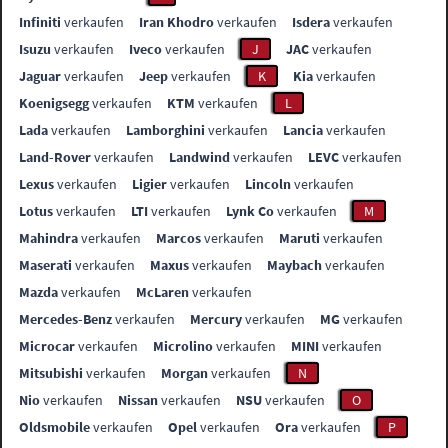
Infiniti
verkaufen
Iran Khodro
verkaufen
Isdera
verkaufen
Isuzu
verkaufen
Iveco
verkaufen
J
JAC
verkaufen
Jaguar
verkaufen
Jeep
verkaufen
K
Kia
verkaufen
Koenigsegg
verkaufen
KTM
verkaufen
L
Lada
verkaufen
Lamborghini
verkaufen
Lancia
verkaufen
Land-Rover
verkaufen
Landwind
verkaufen
LEVC
verkaufen
Lexus
verkaufen
Ligier
verkaufen
Lincoln
verkaufen
Lotus
verkaufen
LTI
verkaufen
Lynk Co
verkaufen
M
Mahindra
verkaufen
Marcos
verkaufen
Maruti
verkaufen
Maserati
verkaufen
Maxus
verkaufen
Maybach
verkaufen
Mazda
verkaufen
McLaren
verkaufen
Mercedes-Benz
verkaufen
Mercury
verkaufen
MG
verkaufen
Microcar
verkaufen
Microlino
verkaufen
MINI
verkaufen
Mitsubishi
verkaufen
Morgan
verkaufen
N
Nio
verkaufen
Nissan
verkaufen
NSU
verkaufen
O
Oldsmobile
verkaufen
Opel
verkaufen
Ora
verkaufen
P