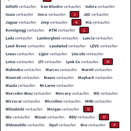
Infiniti
verkaufen
Iran Khodro
verkaufen
Isdera
verkaufen
Isuzu
verkaufen
Iveco
verkaufen
J
JAC
verkaufen
Jaguar
verkaufen
Jeep
verkaufen
K
Kia
verkaufen
Koenigsegg
verkaufen
KTM
verkaufen
L
Lada
verkaufen
Lamborghini
verkaufen
Lancia
verkaufen
Land-Rover
verkaufen
Landwind
verkaufen
LEVC
verkaufen
Lexus
verkaufen
Ligier
verkaufen
Lincoln
verkaufen
Lotus
verkaufen
LTI
verkaufen
Lynk Co
verkaufen
M
Mahindra
verkaufen
Marcos
verkaufen
Maruti
verkaufen
Maserati
verkaufen
Maxus
verkaufen
Maybach
verkaufen
Mazda
verkaufen
McLaren
verkaufen
Mercedes-Benz
verkaufen
Mercury
verkaufen
MG
verkaufen
Microcar
verkaufen
Microlino
verkaufen
MINI
verkaufen
Mitsubishi
verkaufen
Morgan
verkaufen
N
Nio
verkaufen
Nissan
verkaufen
NSU
verkaufen
O
Oldsmobile
verkaufen
Opel
verkaufen
Ora
verkaufen
P