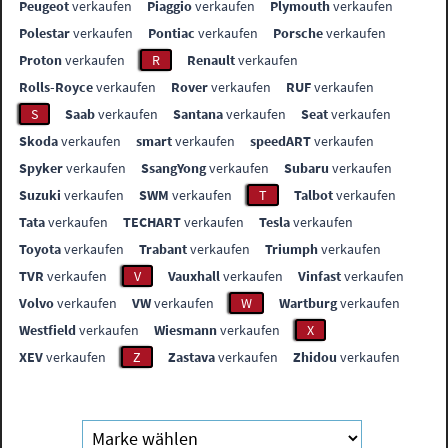
Peugeot
verkaufen
Piaggio
verkaufen
Plymouth
verkaufen
Polestar
verkaufen
Pontiac
verkaufen
Porsche
verkaufen
Proton
verkaufen
R
Renault
verkaufen
Rolls-Royce
verkaufen
Rover
verkaufen
RUF
verkaufen
S
Saab
verkaufen
Santana
verkaufen
Seat
verkaufen
Skoda
verkaufen
smart
verkaufen
speedART
verkaufen
Spyker
verkaufen
SsangYong
verkaufen
Subaru
verkaufen
Suzuki
verkaufen
SWM
verkaufen
T
Talbot
verkaufen
Tata
verkaufen
TECHART
verkaufen
Tesla
verkaufen
Toyota
verkaufen
Trabant
verkaufen
Triumph
verkaufen
TVR
verkaufen
V
Vauxhall
verkaufen
Vinfast
verkaufen
Volvo
verkaufen
VW
verkaufen
W
Wartburg
verkaufen
Westfield
verkaufen
Wiesmann
verkaufen
X
XEV
verkaufen
Z
Zastava
verkaufen
Zhidou
verkaufen