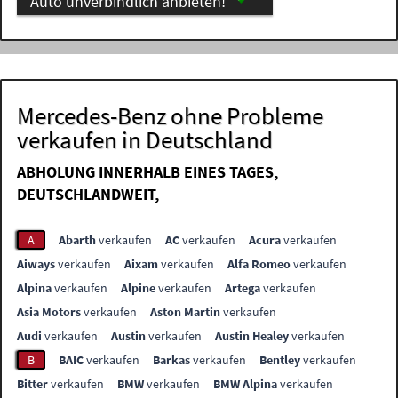
Auto unverbindlich anbieten!
Mercedes-Benz ohne Probleme
verkaufen in Deutschland
ABHOLUNG INNERHALB EINES TAGES,
DEUTSCHLANDWEIT,
A
Abarth
verkaufen
AC
verkaufen
Acura
verkaufen
Aiways
verkaufen
Aixam
verkaufen
Alfa Romeo
verkaufen
Alpina
verkaufen
Alpine
verkaufen
Artega
verkaufen
Asia Motors
verkaufen
Aston Martin
verkaufen
Audi
verkaufen
Austin
verkaufen
Austin Healey
verkaufen
B
BAIC
verkaufen
Barkas
verkaufen
Bentley
verkaufen
Bitter
verkaufen
BMW
verkaufen
BMW Alpina
verkaufen