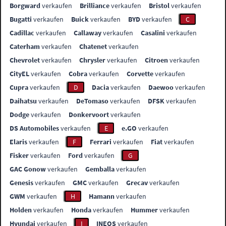
Borgward
verkaufen
Brilliance
verkaufen
Bristol
verkaufen
Bugatti
verkaufen
Buick
verkaufen
BYD
verkaufen
C
Cadillac
verkaufen
Callaway
verkaufen
Casalini
verkaufen
Caterham
verkaufen
Chatenet
verkaufen
Chevrolet
verkaufen
Chrysler
verkaufen
Citroen
verkaufen
CityEL
verkaufen
Cobra
verkaufen
Corvette
verkaufen
Cupra
verkaufen
D
Dacia
verkaufen
Daewoo
verkaufen
Daihatsu
verkaufen
DeTomaso
verkaufen
DFSK
verkaufen
Dodge
verkaufen
Donkervoort
verkaufen
DS Automobiles
verkaufen
E
e.GO
verkaufen
Elaris
verkaufen
F
Ferrari
verkaufen
Fiat
verkaufen
Fisker
verkaufen
Ford
verkaufen
G
GAC Gonow
verkaufen
Gemballa
verkaufen
Genesis
verkaufen
GMC
verkaufen
Grecav
verkaufen
GWM
verkaufen
H
Hamann
verkaufen
Holden
verkaufen
Honda
verkaufen
Hummer
verkaufen
Hyundai
verkaufen
I
INEOS
verkaufen