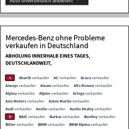
Auto unverbindlich anbieten!
Mercedes-Benz ohne Probleme
verkaufen in Deutschland
ABHOLUNG INNERHALB EINES TAGES,
DEUTSCHLANDWEIT,
A
Abarth
verkaufen
AC
verkaufen
Acura
verkaufen
Aiways
verkaufen
Aixam
verkaufen
Alfa Romeo
verkaufen
Alpina
verkaufen
Alpine
verkaufen
Artega
verkaufen
Asia Motors
verkaufen
Aston Martin
verkaufen
Audi
verkaufen
Austin
verkaufen
Austin Healey
verkaufen
B
BAIC
verkaufen
Barkas
verkaufen
Bentley
verkaufen
Bitter
verkaufen
BMW
verkaufen
BMW Alpina
verkaufen