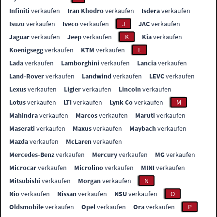
Infiniti
verkaufen
Iran Khodro
verkaufen
Isdera
verkaufen
Isuzu
verkaufen
Iveco
verkaufen
J
JAC
verkaufen
Jaguar
verkaufen
Jeep
verkaufen
K
Kia
verkaufen
Koenigsegg
verkaufen
KTM
verkaufen
L
Lada
verkaufen
Lamborghini
verkaufen
Lancia
verkaufen
Land-Rover
verkaufen
Landwind
verkaufen
LEVC
verkaufen
Lexus
verkaufen
Ligier
verkaufen
Lincoln
verkaufen
Lotus
verkaufen
LTI
verkaufen
Lynk Co
verkaufen
M
Mahindra
verkaufen
Marcos
verkaufen
Maruti
verkaufen
Maserati
verkaufen
Maxus
verkaufen
Maybach
verkaufen
Mazda
verkaufen
McLaren
verkaufen
Mercedes-Benz
verkaufen
Mercury
verkaufen
MG
verkaufen
Microcar
verkaufen
Microlino
verkaufen
MINI
verkaufen
Mitsubishi
verkaufen
Morgan
verkaufen
N
Nio
verkaufen
Nissan
verkaufen
NSU
verkaufen
O
Oldsmobile
verkaufen
Opel
verkaufen
Ora
verkaufen
P