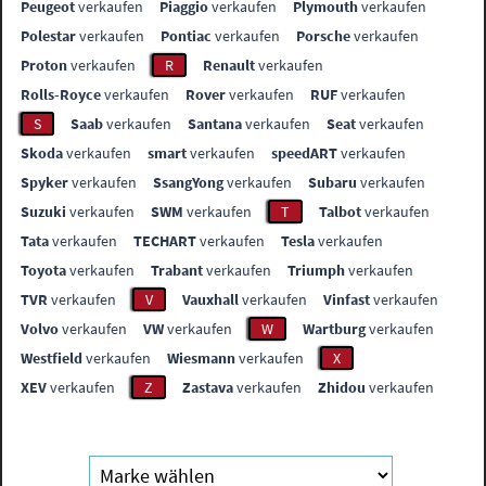
Peugeot
verkaufen
Piaggio
verkaufen
Plymouth
verkaufen
Polestar
verkaufen
Pontiac
verkaufen
Porsche
verkaufen
Proton
verkaufen
R
Renault
verkaufen
Rolls-Royce
verkaufen
Rover
verkaufen
RUF
verkaufen
S
Saab
verkaufen
Santana
verkaufen
Seat
verkaufen
Skoda
verkaufen
smart
verkaufen
speedART
verkaufen
Spyker
verkaufen
SsangYong
verkaufen
Subaru
verkaufen
Suzuki
verkaufen
SWM
verkaufen
T
Talbot
verkaufen
Tata
verkaufen
TECHART
verkaufen
Tesla
verkaufen
Toyota
verkaufen
Trabant
verkaufen
Triumph
verkaufen
TVR
verkaufen
V
Vauxhall
verkaufen
Vinfast
verkaufen
Volvo
verkaufen
VW
verkaufen
W
Wartburg
verkaufen
Westfield
verkaufen
Wiesmann
verkaufen
X
XEV
verkaufen
Z
Zastava
verkaufen
Zhidou
verkaufen