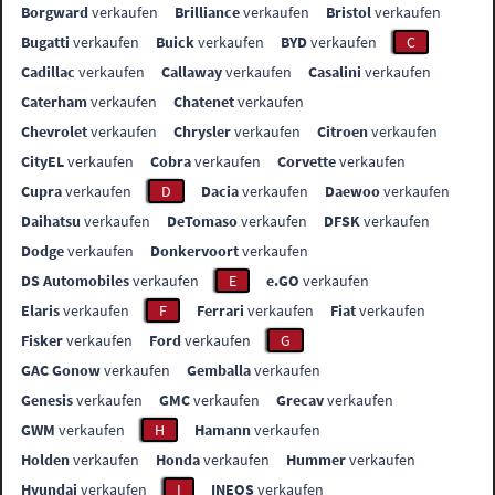
Borgward
verkaufen
Brilliance
verkaufen
Bristol
verkaufen
Bugatti
verkaufen
Buick
verkaufen
BYD
verkaufen
C
Cadillac
verkaufen
Callaway
verkaufen
Casalini
verkaufen
Caterham
verkaufen
Chatenet
verkaufen
Chevrolet
verkaufen
Chrysler
verkaufen
Citroen
verkaufen
CityEL
verkaufen
Cobra
verkaufen
Corvette
verkaufen
Cupra
verkaufen
D
Dacia
verkaufen
Daewoo
verkaufen
Daihatsu
verkaufen
DeTomaso
verkaufen
DFSK
verkaufen
Dodge
verkaufen
Donkervoort
verkaufen
DS Automobiles
verkaufen
E
e.GO
verkaufen
Elaris
verkaufen
F
Ferrari
verkaufen
Fiat
verkaufen
Fisker
verkaufen
Ford
verkaufen
G
GAC Gonow
verkaufen
Gemballa
verkaufen
Genesis
verkaufen
GMC
verkaufen
Grecav
verkaufen
GWM
verkaufen
H
Hamann
verkaufen
Holden
verkaufen
Honda
verkaufen
Hummer
verkaufen
Hyundai
verkaufen
I
INEOS
verkaufen